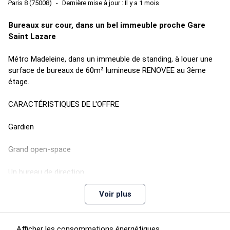
Paris 8 (75008)
Dernière mise à jour : Il y a 1 mois
Bureaux sur cour, dans un bel immeuble proche Gare
Saint Lazare
Métro Madeleine, dans un immeuble de standing, à louer une
surface de bureaux de 60m² lumineuse RENOVEE au 3ème
étage.
CARACTÉRISTIQUES DE L'OFFRE
Gardien
Grand open-space
Un bureau de direction
Voir plus
Cuisine
Sanitaire
Afficher les consommations énergétiques