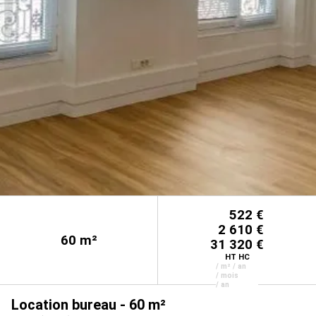
522 €
2 610 €
60
m²
31 320 €
HT HC
/ m² / an
/ mois
/ an
Location bureau - 60 m²