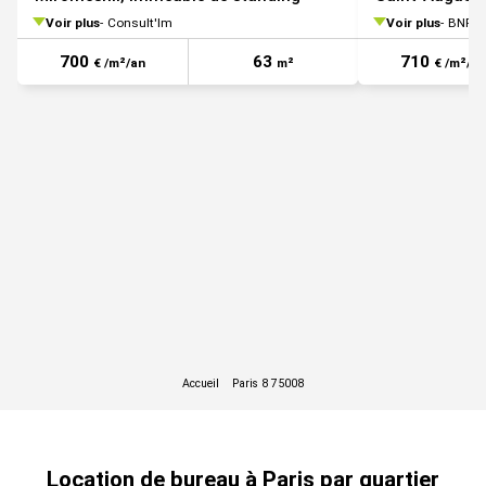
Lazare
Voir plus
Consult'Im
Voir plus
BNP Parib
700
63
710
€ /m²/an
m²
€ /m²/an
Location de bureau à Paris par quartier