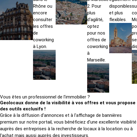
Rhône ou
2
. Pour
disponibles
su
encore
plus
et plus
co
consulter
d'agilité,
flexibles.
Mo
les offres
optez
po
de
pour nos
pr
coworking
offres de
se
à Lyon
.
coworking
di
à
Marseille
.
Vous êtes un professionnel de l'immobilier ?
Geolocaux donne de la visibilité à vos offres et vous propose
des outils exclusifs !
Grâce à la diffusion d'annonces et à l'affichage de bannières
premium sur notre portail, vous bénéficiez d'une excellente visibilité
auprès des entreprises à la recherche de locaux à la location ou à
l'achat mais aussi auprès des investisseurs.