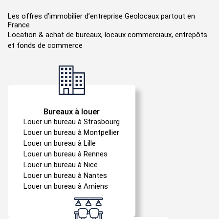
individuelles, au profit de services partagés plus
budget, typologie selon l’activité, surface,
nombreux et plus qualitatifs. Une autre évolution du
équipements, services… Il vous est également
Les offres d’immobilier d’entreprise Geolocaux partout en
marché est la volonté d’intégrer des bâtiments
France
possible de rechercher en fonction des normes, par
incorporant une conscience environnementale.
Location & achat de bureaux, locaux commerciaux, entrepôts
location de bureau ERP
location
exemple une
ou une
et fonds de commerce
de bureau accessible aux personnes à mobilité
réduite (PMR)
. Pour compléter ces éléments, la
fonctionnalité "My Commuters" vient mesurer les
effets d’un déménagement pour vos collaborateurs.
Elle s’apparente à une étude d’implantation prenant
en considération le trajet domicile-travail de vos
Bureaux à louer
employés, afin de définir la localisation idéale de
Louer un bureau à Strasbourg
votre entreprise.
Louer un bureau à Montpellier
Louer un bureau à Lille
Louer un bureau à Rennes
Louer un bureau à Nice
Louer un bureau à Nantes
Louer un bureau à Amiens