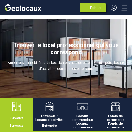
Publier
des
annonces
Trouver le local professionnel qui vous
correspond
Annonces immobilières de location et vente de bureaux, entrepôts, locaux
d'activités, commerces et terrains
Entrepôts /
Locaux
Fonds de
Bureaux
Locaux d'activités
commerciaux
commerce
Locaux
Fonds de
Bureaux
Entrepôts
commerciaux
commerce