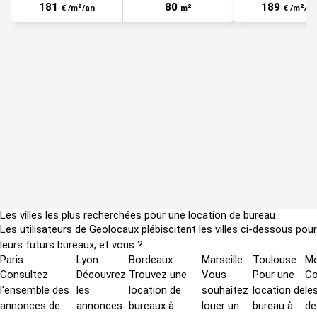
181
80
189
€ /m²/an
m²
€ /m²/an
Les villes les plus recherchées pour une location de bureau
Les utilisateurs de Geolocaux plébiscitent les villes ci-dessous pour
leurs futurs bureaux, et vous ?
Paris
Lyon
Bordeaux
Marseille
Toulouse
Mo
Consultez
Découvrez
Trouvez une
Vous
Pour une
Co
l'ensemble des
les
location de
souhaitez
location de
le
annonces de
annonces
bureaux à
louer un
bureau à
d