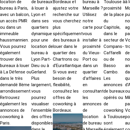
location de
de
bureaux
Bordeaux
et
bureau à
Toulouse
à
à 
bureau à Paris
,
à louer à
ajustez votre
Marseille
?
proximité
Mo
avec un balcon,
Lyon
et
recherche sur
Utilisez
de la place
pu
un accès PMR
dans ses
vous cherchez
notre
du
no
ou dans un
quartiers
plus
carte pour
Capitole,
ag
immeuble
dynamique
spécifiquement
vous
dans le
pa
haussmannien
.
pour une
des bureaux à
installer à
secteur de
V
Vous pourrez
location de
louer dans le
proximité
Compans-
tr
également
bureau à
quartier des
du Vieux-
Caffarelli
de
trouver des
Lyon Part-
Chartrons ou
Port ou
ou de
no
bureaux à louer
Dieu
ou à
d'Euratlantique.
dans un
Basso
an
à La Défense
ou
Gerland.
Si vous avez
quartier
Cambo.
da
dans le très
Plus
besoin de
d'affaires
Les
qu
demandé 8ème
largement,
flexibilité,
en
annonces
d'
arrondissement.
vous
consultez les
consultant
de bureaux
ou
Retrouvez
pourrez
offres de
les
opérés ou
Mi
également les
visualiser
coworking à
annonces
de
pa
annonces de
l'ensemble
Bordeaux
.
de
coworking
V
coworking à
des offres
location
à Toulouse
po
Paris
.
disponibles
de bureau
sont
au
dans le
à Marseille
également
co