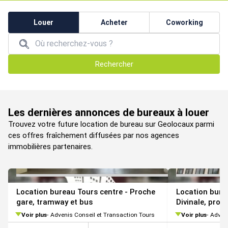
Louer
Acheter
Coworking
Rechercher
VOIR TOUTES LES PHOTOS
Les dernières annonces de bureaux à louer
Trouvez votre future location de bureau sur Geolocaux parmi
ces offres fraîchement diffusées par nos agences
immobilières partenaires.
Location bureau Tours centre - Proche
Location bure
gare, tramway et bus
Divinale, proc
Voir plus
Advenis Conseil et Transaction Tours
Voir plus
Adveni