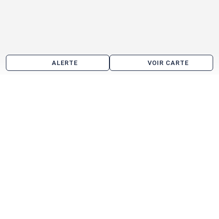
ALERTE
VOIR CARTE
Location d'entrepôt aux alentours de Pagny-lès-
Goin
Lesménils
Bouxières-sous-Froidmont
Goin
Coin-lès-Cuvry