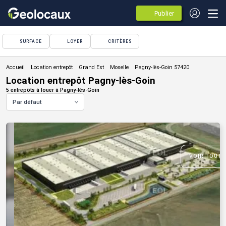
Publier
des
annonces
SURFACE
LOYER
CRITÈRES
Location entrepôt
Location entrepôt Pagny-lès-Goin
5 entrepôts à louer à Pagny-lès-Goin
Par défaut
VOIR TOUTE