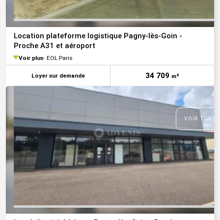
Location plateforme logistique Pagny-lès-Goin -
Proche A31 et aéroport
Voir plus
EOL Paris
34 709
Loyer sur demande
m²
VOIR TOUTE