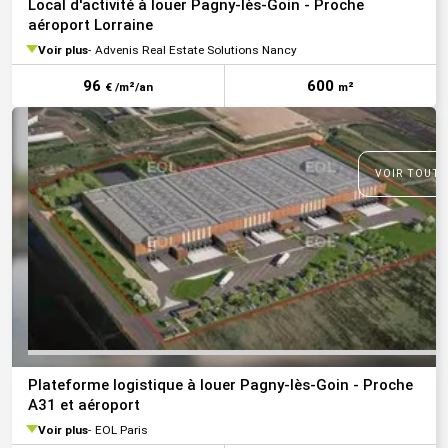
Local d'activité à louer Pagny-lès-Goin - Proche
aéroport Lorraine
Voir plus
Advenis Real Estate Solutions Nancy
96
600
€ /m²/an
m²
VOIR TOUTE
Plateforme logistique à louer Pagny-lès-Goin - Proche
A31 et aéroport
Voir plus
EOL Paris