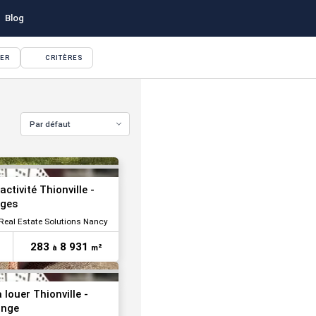
Blog
YER
CRITÈRES
VOIR TOUTES LES PHOTOS
Par défaut
VOIR TOUTES LES PHOTOS
activité Thionville -
uges
Real Estate Solutions Nancy
283
8 931
à
m²
à louer Thionville -
ange