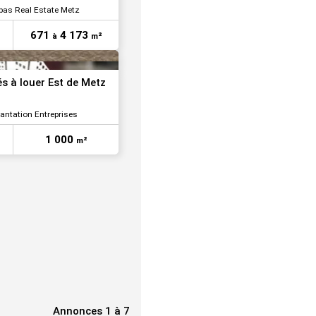
bas Real Estate Metz
671
4 173
à
m²
és à louer Est de Metz
lantation Entreprises
1 000
m²
Annonces 1 à 7