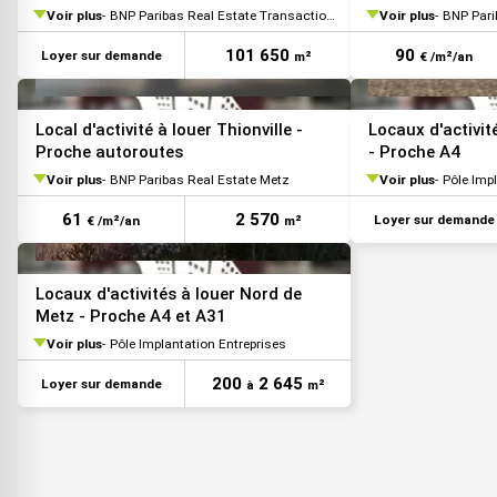
Voir plus
BNP Paribas Real Estate Transaction Logistique
Voir plus
BNP Pari
101 650
90
Loyer sur demande
m²
€ /m²/an
Local d'activité à louer Thionville -
Locaux d'activit
Proche autoroutes
- Proche A4
Voir plus
BNP Paribas Real Estate Metz
Voir plus
Pôle Imp
61
2 570
Loyer sur demande
€ /m²/an
m²
Locaux d'activités à louer Nord de
Metz - Proche A4 et A31
Voir plus
Pôle Implantation Entreprises
200
2 645
Loyer sur demande
à
m²