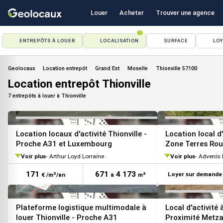
Louer
Acheter
Trouver une agence
1
ENTREPÔTS À LOUER
LOCALISATION
SURFACE
LO
VOIR TOUTES LES PHOTOS
Geolocaux
Location entrepôt
Grand Est
Moselle
Thionville 57100
Location entrepôt Thionville
7 entrepôts à louer à Thionville
Location locaux d'activité Thionville -
Location local d'
Proche A31 et Luxembourg
Zone Terres Ro
Voir plus
Arthur Loyd Lorraine
Voir plus
Advenis 
171
671
4 173
Loyer sur demande
€ /m²/an
à
m²
Plateforme logistique multimodale à
Local d'activité 
louer Thionville - Proche A31
Proximité Metz