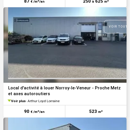
87
250
625
€ /m²/an
à
m²
VOIR TOUTE
Local d'activité à louer Norroy-le-Veneur - Proche Metz
et axes autoroutiers
Voir plus
Arthur Loyd Lorraine
90
523
€ /m²/an
m²