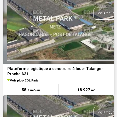
VOIR TOUTE
Plateforme logistique à construire à louer Talange -
Proche A31
Voir plus
EOL Paris
55
18 927
€ /m²/an
m²
VOIR TOUTE