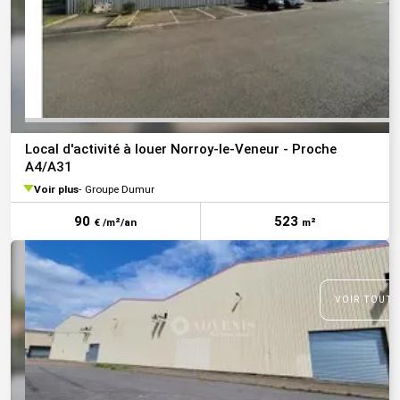
Local d'activité à louer Norroy-le-Veneur - Proche
A4/A31
Voir plus
Groupe Dumur
90
523
€ /m²/an
m²
VOIR TOUTE