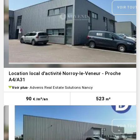
VOIR TOUTE
Location local d'activité Norroy-le-Veneur - Proche
A4/A31
Voir plus
Advenis Real Estate Solutions Nancy
90
523
€ /m²/an
m²
VOIR TOUTE