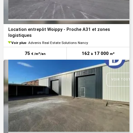
Location entrepôt Woippy - Proche A31 et zones
logistiques
Voir plus
Advenis Real Estate Solutions Nancy
75
162
17 000
€ /m²/an
à
m²
VOIR TOUTE