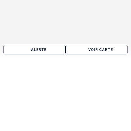
ALERTE
VOIR CARTE
Location d'entrepôt aux alentours de Maizières-
lès-Metz
Ennery
Woippy