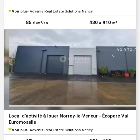
Voir plus
Advenis Real Estate Solutions Nancy
85
430
910
€ /m²/an
à
m²
VOIR TOUTE
Local d'activité à louer Norroy-le-Veneur - Écoparc Val
Euromoselle
Voir plus
Advenis Real Estate Solutions Nancy