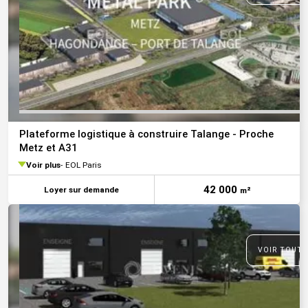
Plateforme logistique à construire Talange - Proche
Metz et A31
Voir plus
EOL Paris
42 000
Loyer sur demande
m²
VOIR TOUTE