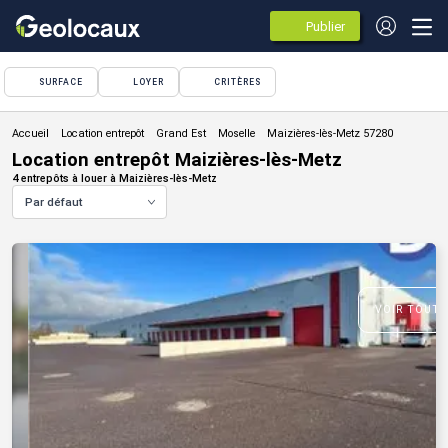
Publier
des
annonces
SURFACE
LOYER
CRITÈRES
Location entrepôt
Location entrepôt Maizières-lès-Metz
4 entrepôts à louer à Maizières-lès-Metz
Par défaut
VOIR TOUTE