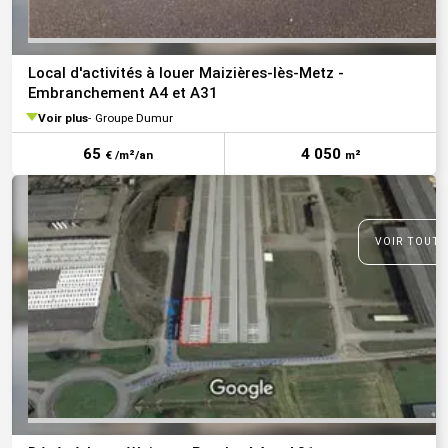
Local d'activités à louer Maizières-lès-Metz -
Embranchement A4 et A31
Voir plus
Groupe Dumur
65
4 050
€ /m²/an
m²
VOIR TOUTE