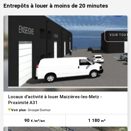
Entrepôts à louer à moins de 20 minutes
VOIR TOUTE
Locaux d'activité à louer Maizières-les-Metz -
Proximité A31
Voir plus
Groupe Dumur
90
1 180
€ /m²/an
m²