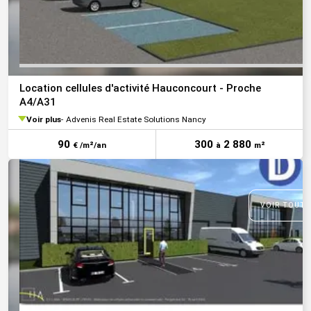
Location cellules d'activité Hauconcourt - Proche
A4/A31
Voir plus
Advenis Real Estate Solutions Nancy
90
300
2 880
€ /m²/an
à
m²
VOIR TOUTE