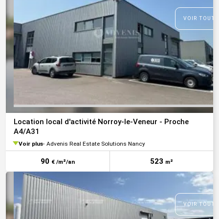
VOIR TOUTE
Location local d'activité Norroy-le-Veneur - Proche
A4/A31
Voir plus
Advenis Real Estate Solutions Nancy
90
523
€ /m²/an
m²
VOIR TOUTE