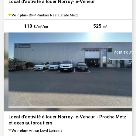
Local d'activité à louer Norroy-le-Veneur
Voir plus
BNP Paribas Real Estate Metz
110
525
€ /m²/an
m²
VOIR TOUTE
Local d'activité à louer Norroy-le-Veneur - Proche Metz
et axes autoroutiers
Voir plus
Arthur Loyd Lorraine