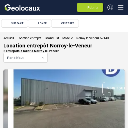
Publier
des
annonces
SURFACE
LOYER
CRITÈRES
Location entrepôt
Location entrepôt Norroy-le-Veneur
8 entrepôts à louer à Norroy-le-Veneur
Par défaut
VOIR TOUTE