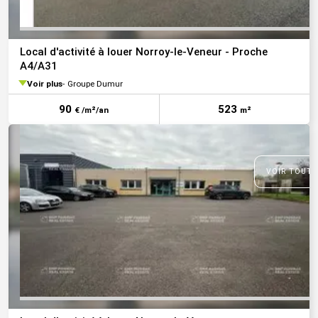
Local d'activité à louer Norroy-le-Veneur - Proche
A4/A31
Voir plus
Groupe Dumur
90
523
€ /m²/an
m²
VOIR TOUTE