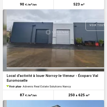
90
523
€ /m²/an
m²
VOIR TOUTE
Local d'activité à louer Norroy-le-Veneur - Écoparc Val
Euromoselle
Voir plus
Advenis Real Estate Solutions Nancy
87
250
625
€ /m²/an
à
m²