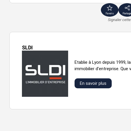
Favoris
Partage
Prestations :
Signaler cett
ERP : 5ème catégorie
Immeuble RT 2012-30%
Certification BREEAM Very Good
SLDI
RDC à destination d'activités
Etablie à Lyon depuis 1999, 
Fluide en attente
immobilier d’entreprise. Que v
Double vitrage, traitement acoustique de la façade
Menuiseries en aluminium thermolaqué
En savoir plus
Hauteur sous plafond des bureaux: 2,60m
Trame de façade de 2,70m
Faux plafond avec éclairage LED
VMC double flux
Faux plancher technique