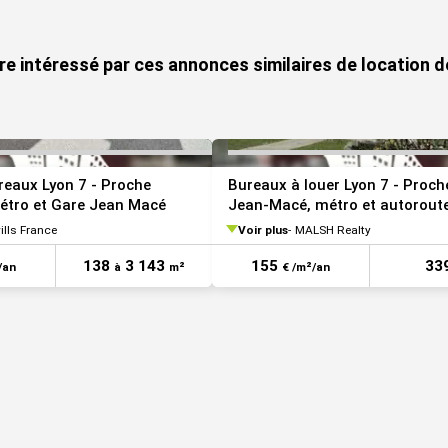
VOIR TOUTES LES PHOTOS
re intéressé par ces annonces similaires de location d
reaux Lyon 7 - Proche
Bureaux à louer Lyon 7 - Proch
ivités et 20% des places en sous-sol équipées de
étro et Gare Jean Macé
Jean-Macé, métro et autorout
ills France
Voir plus
MALSH Realty
138
3 143
155
33
/an
à
m²
€ /m²/an
 5