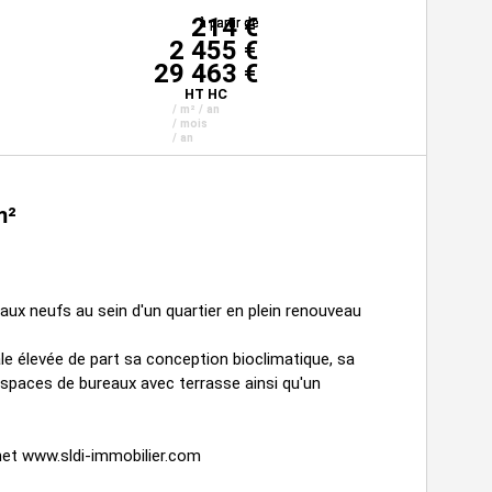
214 €
à partir de
à partir de
à partir de
2 455 €
29 463 €
HT HC
/ m² / an
/ mois
/ an
m²
ux neufs au sein d'un quartier en plein renouveau
e élevée de part sa conception bioclimatique, sa
espaces de bureaux avec terrasse ainsi qu'un
net www.sldi-immobilier.com