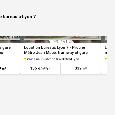
VOIR TOUTES LES PHOTOS
VOIR TOUTES LES 
e bureau à Lyon 7
e gare
Location bureaux Lyon 7 - Proche
Locat
es
Métro Jean Macé, tramway et gare
métro
Voir plus
Cushman & Wakefield Lyon
Voir 
9
155
339
1
m²
€ /m²/an
m²