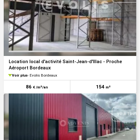
Location local d'activité Saint-Jean-d'Illac - Proche
Aéroport Bordeaux
Voir plus
Evolis Bordeaux
86
154
€ /m²/an
m²
VOIR TOUTE