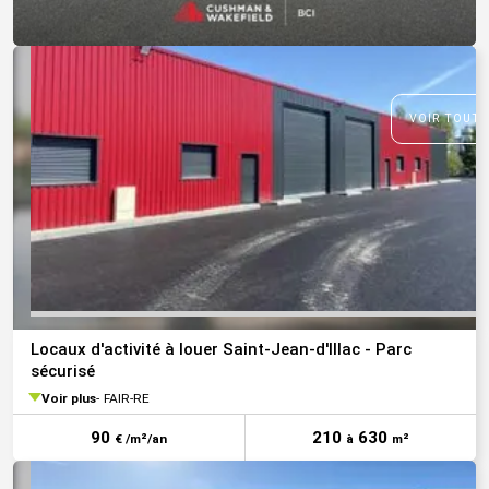
VOIR TOUTE
Locaux d'activité à louer Saint-Jean-d'Illac - Parc
sécurisé
Voir plus
FAIR-RE
90
210
630
€ /m²/an
à
m²