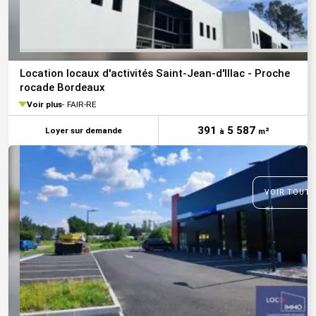
Location locaux d'activités Saint-Jean-d'Illac - Proche
rocade Bordeaux
Voir plus
FAIR-RE
391
5 587
Loyer sur demande
à
m²
VOIR TOUTE