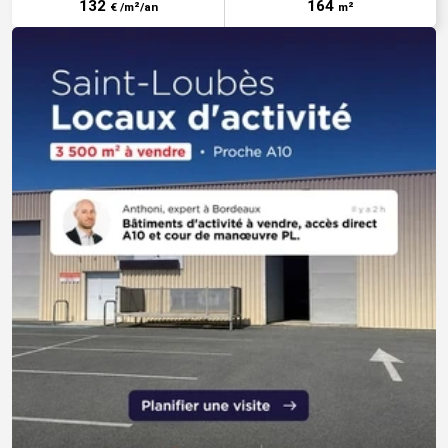
132
164
€ /m²/an
m²