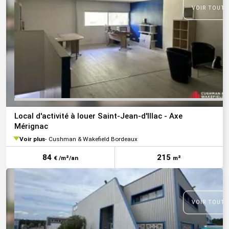
VOIR TOUTE
Local d'activité à louer Saint-Jean-d'Illac - Axe
Mérignac
Voir plus
Cushman & Wakefield Bordeaux
84
215
€ /m²/an
m²
VOIR TOUTE