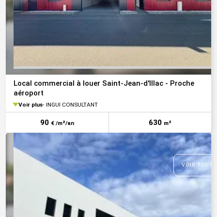
Local commercial à louer Saint-Jean-d'Illac - Proche
aéroport
Voir plus
INGUI CONSULTANT
90
630
€ /m²/an
m²
VOIR TOUTE