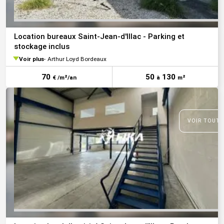
Location bureaux Saint-Jean-d'Illac - Parking et
stockage inclus
Voir plus
Arthur Loyd Bordeaux
70
50
130
€ /m²/an
à
m²
VOIR TOUTE