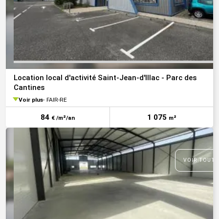
Location local d'activité Saint-Jean-d'Illac - Parc des
Cantines
Voir plus
FAIR-RE
84
1 075
€ /m²/an
m²
VOIR TOUTE