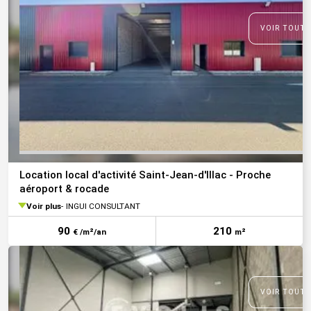
VOIR TOUTE
Location local d'activité Saint-Jean-d'Illac - Proche
aéroport & rocade
Voir plus
INGUI CONSULTANT
90
210
€ /m²/an
m²
VOIR TOUTE