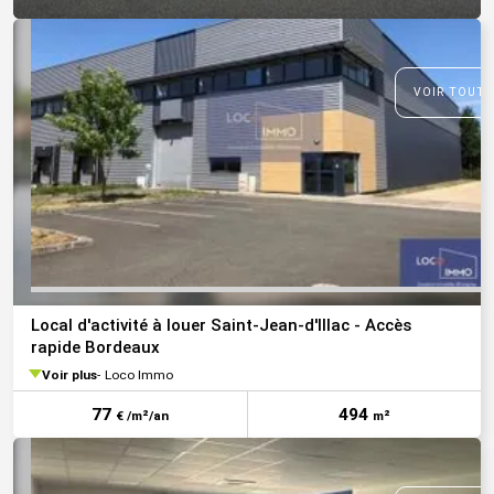
VOIR TOUTE
Local d'activité à louer Saint-Jean-d'Illac - Accès
rapide Bordeaux
Voir plus
Loco Immo
77
494
€ /m²/an
m²