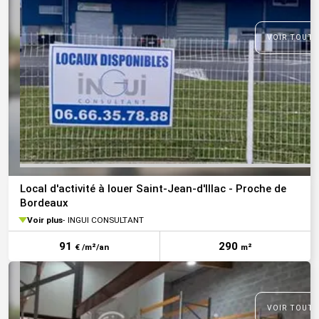
VOIR TOUTE
Local d'activité à louer Saint-Jean-d'Illac - Proche de
Bordeaux
Voir plus
INGUI CONSULTANT
91
290
€ /m²/an
m²
VOIR TOUTE