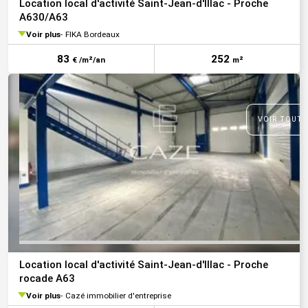
Location local d'activité Saint-Jean-d'Illac - Proche
A630/A63
Voir plus
FIKA Bordeaux
83
252
€ /m²/an
m²
VOIR TOUTE
Location local d'activité Saint-Jean-d'Illac - Proche
rocade A63
Voir plus
Cazé immobilier d'entreprise