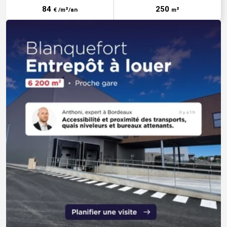
84
250
€ /m²/an
m²