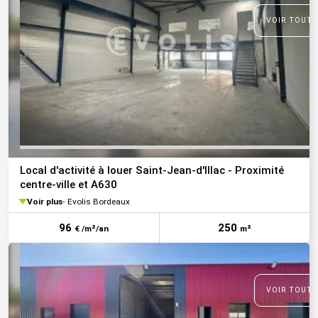
VOIR TOUTE
Local d'activité à louer Saint-Jean-d'Illac - Proximité
centre-ville et A630
Voir plus
Evolis Bordeaux
96
250
€ /m²/an
m²
VOIR TOUTE