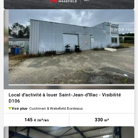
VOIR TOUTE
Local d'activité à louer Saint-Jean-d'Illac - Visibilité
D106
Voir plus
Cushman & Wakefield Bordeaux
145
330
€ /m²/an
m²