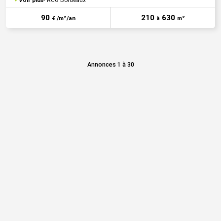
90
210
630
€ /m²/an
à
m²
Annonces 1 à 30