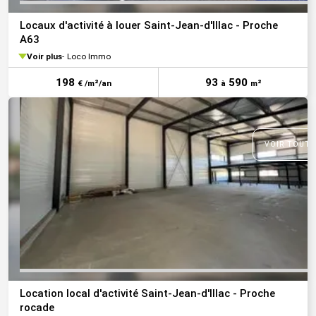
Locaux d'activité à louer Saint-Jean-d'Illac - Proche
A63
Voir plus
Loco Immo
198
93
590
€ /m²/an
à
m²
VOIR TOUTE
Location local d'activité Saint-Jean-d'Illac - Proche
rocade