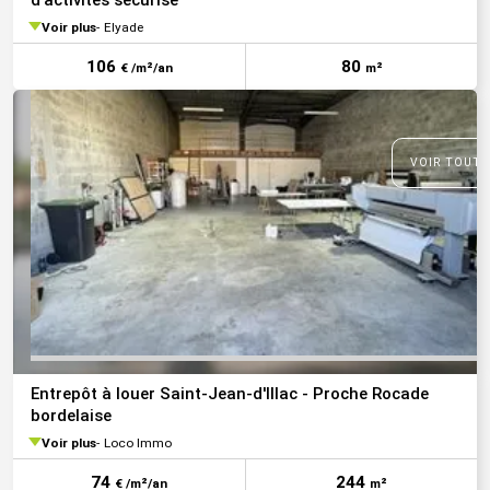
d'activités sécurisé
Voir plus
Elyade
106
80
€ /m²/an
m²
VOIR TOUTE
Entrepôt à louer Saint-Jean-d'Illac - Proche Rocade
bordelaise
Voir plus
Loco Immo
74
244
€ /m²/an
m²