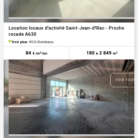
Location locaux d'activité Saint-Jean-d'Illac - Proche
rocade A630
Voir plus
RCG Bordeaux
84
180
2 849
€ /m²/an
à
m²
VOIR TOUTE