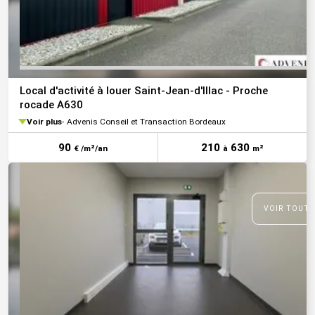
Local d'activité à louer Saint-Jean-d'Illac - Proche
rocade A630
Voir plus
Advenis Conseil et Transaction Bordeaux
90
210
630
€ /m²/an
à
m²
VOIR TOUTE