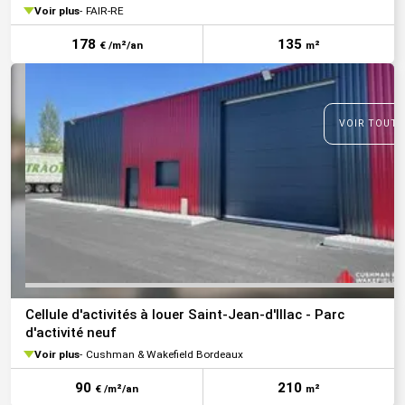
Voir plus
FAIR-RE
178
135
€ /m²/an
m²
VOIR TOUTE
Cellule d'activités à louer Saint-Jean-d'Illac - Parc
d'activité neuf
Voir plus
Cushman & Wakefield Bordeaux
90
210
€ /m²/an
m²