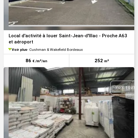
Local d'activité à louer Saint-Jean-d'Illac - Proche A63
et aéroport
Voir plus
Cushman & Wakefield Bordeaux
86
252
€ /m²/an
m²
VOIR TOUTE