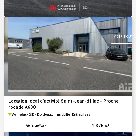
VOIR TOUTE
Location local d'activité Saint-Jean-d'Illac - Proche
rocade A630
Voir plus
BIE - Bordeaux Immobilier Entreprises
66
1 375
€ /m²/an
m²