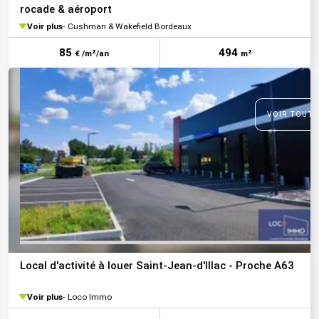
rocade & aéroport
Voir plus
Cushman & Wakefield Bordeaux
85
494
€ /m²/an
m²
VOIR TOUTE
Local d'activité à louer Saint-Jean-d'Illac - Proche A63
Voir plus
Loco Immo