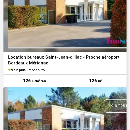
Location bureaux Saint-Jean-d'Illac - Proche aéroport
Bordeaux Mérignac
Voir plus
ImoseoPro
126
126
€ /m²/an
m²
VOIR TOUTE