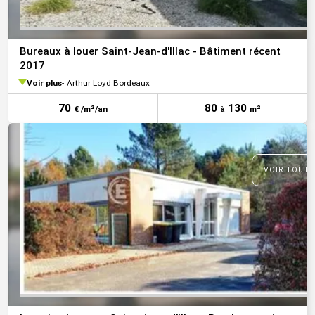
Bureaux à louer Saint-Jean-d'Illac - Bâtiment récent
2017
Voir plus
Arthur Loyd Bordeaux
70
80
130
€ /m²/an
à
m²
VOIR TOUTE