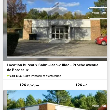
VOIR TOUTE
Location bureaux Saint-Jean-d'Illac - Proche avenue
de Bordeaux
Voir plus
Cazé immobilier d'entreprise
126
126
€ /m²/an
m²
VOIR TOUTE