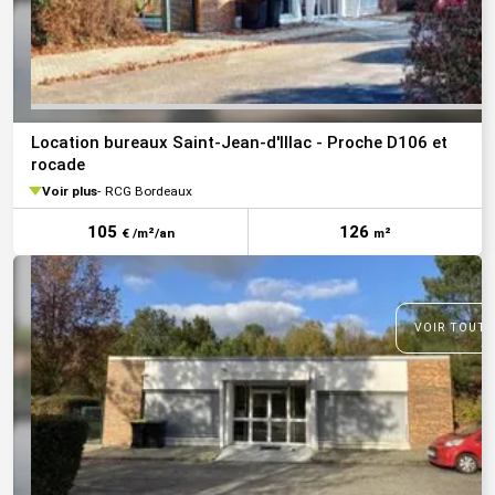
Location bureaux Saint-Jean-d'Illac - Proche D106 et
rocade
Voir plus
RCG Bordeaux
105
126
€ /m²/an
m²
VOIR TOUTE