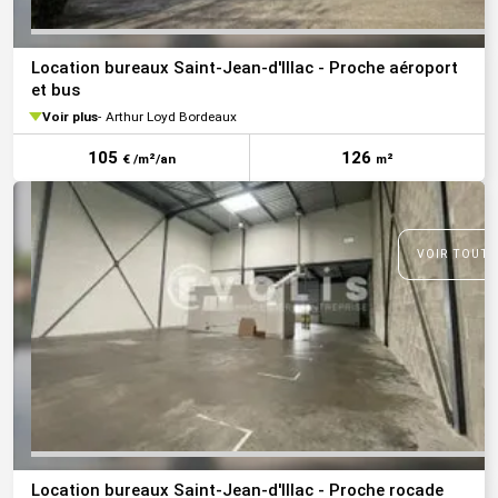
Location bureaux Saint-Jean-d'Illac - Proche aéroport
et bus
Voir plus
Arthur Loyd Bordeaux
105
126
€ /m²/an
m²
VOIR TOUTE
Location bureaux Saint-Jean-d'Illac - Proche rocade