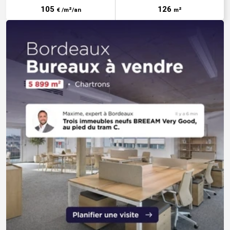
105
126
€ /m²/an
m²