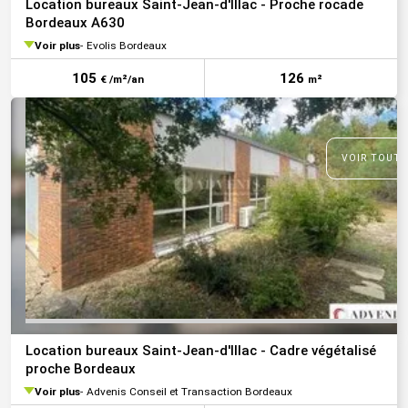
Location bureaux Saint-Jean-d'Illac - Proche rocade
Bordeaux A630
Voir plus
Evolis Bordeaux
105
126
€ /m²/an
m²
VOIR TOUTE
Location bureaux Saint-Jean-d'Illac - Cadre végétalisé
proche Bordeaux
Voir plus
Advenis Conseil et Transaction Bordeaux