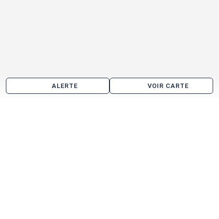
ALERTE
VOIR CARTE
Location de bureau aux alentours de Saint-Jean-
d'Illac
Mérignac
Martignas-sur-Jalle