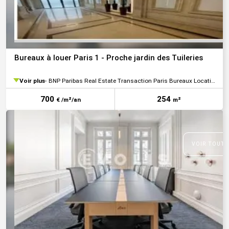
Bureaux à louer Paris 1 - Proche jardin des Tuileries
Voir plus
BNP Paribas Real Estate Transaction Paris Bureaux Location
700
254
€ /m²/an
m²
VOIR TOUTE