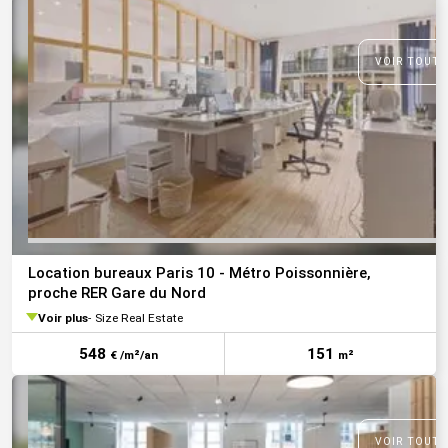
VOIR TOUTE
Location bureaux Paris 10 - Métro Poissonnière,
proche RER Gare du Nord
Voir plus
Size Real Estate
548
151
€ /m²/an
m²
VOIR TOUTE