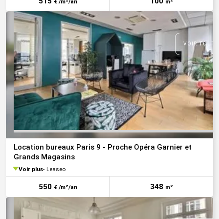
515
100
€ /m²/an
m²
VOIR TOUTE
Location bureaux Paris 9 - Proche Opéra Garnier et
Grands Magasins
Voir plus
Leaseo
550
348
€ /m²/an
m²