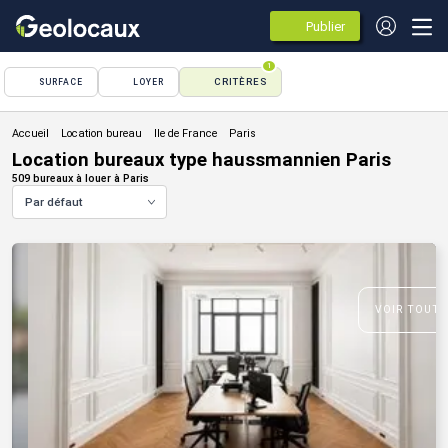
Publier
des
annonces
1
CRITÈRES
SURFACE
LOYER
Location bureau
Location bureaux type haussmannien Paris
509 bureaux à louer à Paris
Par défaut
VOIR TOUTE