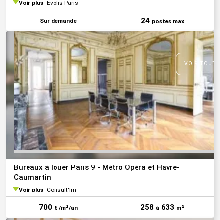
Voir plus
Evolis Paris
24
Sur demande
postes max
VOIR TOUTE
Bureaux à louer Paris 9 - Métro Opéra et Havre-
Caumartin
Voir plus
Consult'Im
700
258
633
€ /m²/an
à
m²