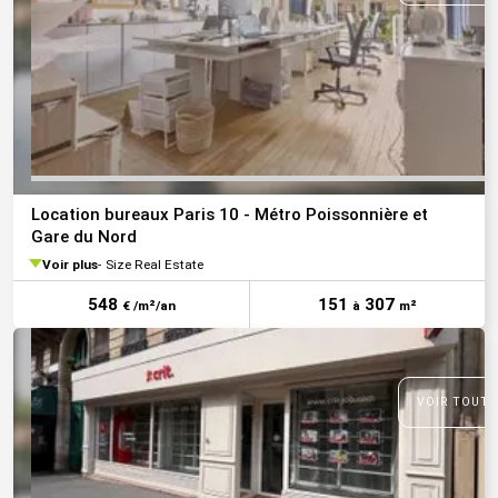
Location bureaux Paris 10 - Métro Poissonnière et
Gare du Nord
Voir plus
Size Real Estate
548
151
307
€ /m²/an
à
m²
VOIR TOUTE