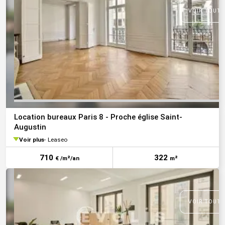
VOIR TOUTE
Location bureaux Paris 8 - Proche église Saint-
Augustin
Voir plus
Leaseo
710
322
€ /m²/an
m²
VOIR TOUTE