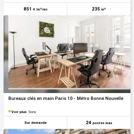
851
235
€ /m²/an
m²
VOIR TOUTE
Bureaux clés en main Paris 10 - Métro Bonne Nouvelle
Voir plus
Sora
24
Sur demande
postes max