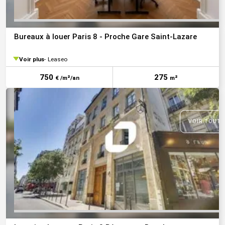
Bureaux à louer Paris 8 - Proche Gare Saint-Lazare
Voir plus
Leaseo
750
275
€ /m²/an
m²
VOIR TOUTE