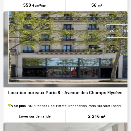
550
56
€ /m²/an
m²
VOIR TOUTE
Location bureaux Paris 8 - Avenue des Champs Elysées
Voir plus
BNP Paribas Real Estate Transaction Paris Bureaux Location
2 216
Loyer sur demande
m²