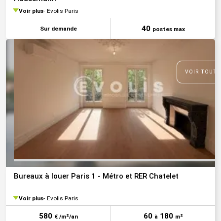
Voir plus
Evolis Paris
40
Sur demande
postes max
VOIR TOUTE
Bureaux à louer Paris 1 - Métro et RER Chatelet
Voir plus
Evolis Paris
580
60
180
€ /m²/an
à
m²