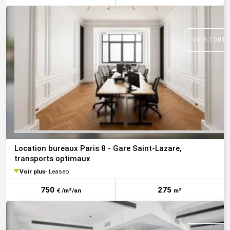
VOIR TOUTE
Location bureaux Paris 8 - Gare Saint-Lazare,
transports optimaux
Voir plus
Leaseo
750
275
€ /m²/an
m²