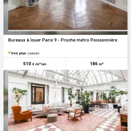
Bureaux à louer Paris 9 - Proche métro Poissonnière
Voir plus
Leaseo
510
186
€ /m²/an
m²
VOIR TOUTE