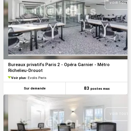
VOIR TOUTE
Bureaux privatifs Paris 2 - Opéra Garnier - Métro
Richelieu-Drouot
Voir plus
Evolis Paris
83
Sur demande
postes max
VOIR TOUTE