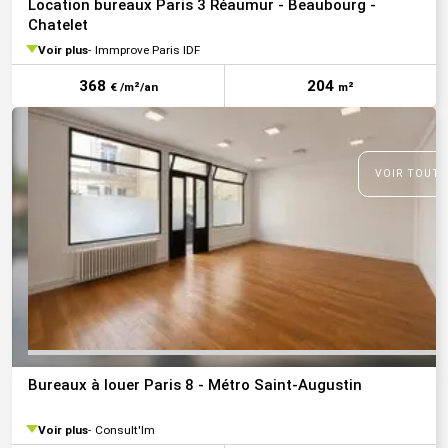
Location bureaux Paris 3 Réaumur - Beaubourg -
Chatelet
Voir plus
Immprove Paris IDF
368
204
€ /m²/an
m²
VOIR TOUTE
Bureaux à louer Paris 8 - Métro Saint-Augustin
Voir plus
Consult'Im