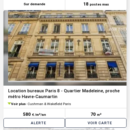
18
Sur demande
postes max
VOIR TOUTE
Location bureaux Paris 8 - Quartier Madeleine, proche
métro Havre-Caumartin
Voir plus
Cushman & Wakefield Paris
580
70
€ /m²/an
m²
ALERTE
VOIR CARTE