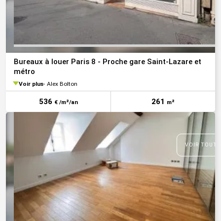
Bureaux à louer Paris 8 - Proche gare Saint-Lazare et
métro
Voir plus
Alex Bolton
536
261
€ /m²/an
m²
VOIR TOUTE