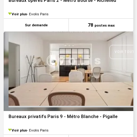
Bureaux opérés Paris 2 - Métro Bourse - Richelieu
Voir plus
Evolis Paris
78
Sur demande
postes max
VOIR TOUTE
Bureaux privatifs Paris 9 - Métro Blanche - Pigalle
Voir plus
Evolis Paris