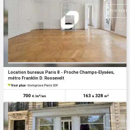
VOIR TOUTE
Location bureaux Paris 8 - Proche Champs-Elysées,
métro Franklin D. Roosevelt
Voir plus
Immprove Paris IDF
700
163
328
€ /m²/an
à
m²
VOIR TOUTE