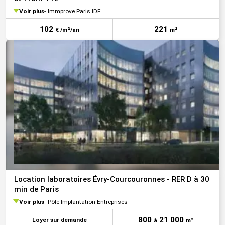
Voir plus
Immprove Paris IDF
102
221
€ /m²/an
m²
Location laboratoires Évry-Courcouronnes - RER D à 30
min de Paris
Voir plus
Pôle Implantation Entreprises
800
21 000
Loyer sur demande
à
m²