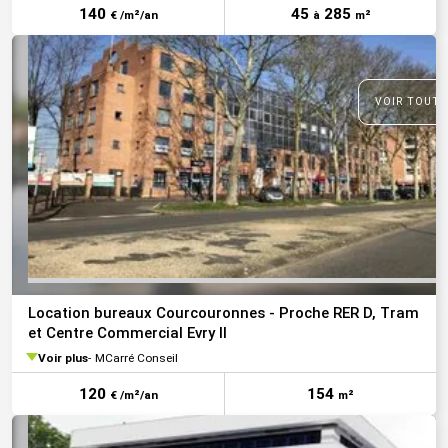
140
45
285
€ /m²/an
à
m²
VOIR TOUTE
Location bureaux Courcouronnes - Proche RER D, Tram
et Centre Commercial Evry II
Voir plus
MCarré Conseil
120
154
€ /m²/an
m²