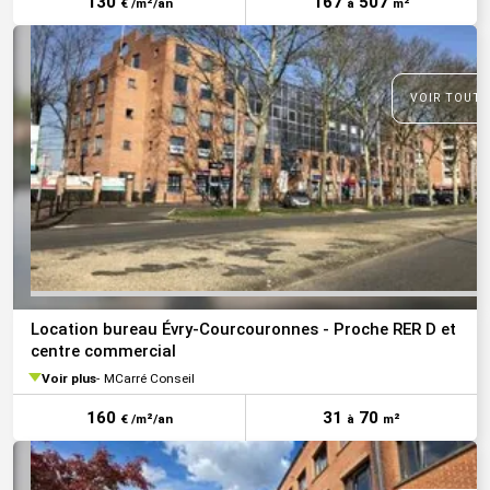
130
167
507
€ /m²/an
à
m²
VOIR TOUTE
Location bureau Évry-Courcouronnes - Proche RER D et
centre commercial
Voir plus
MCarré Conseil
160
31
70
€ /m²/an
à
m²