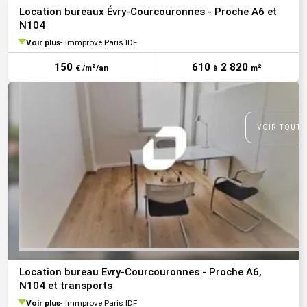
Location bureaux Évry-Courcouronnes - Proche A6 et
N104
Voir plus
Immprove Paris IDF
150
610
2 820
€ /m²/an
à
m²
VOIR TOUTE
Location bureau Evry-Courcouronnes - Proche A6,
N104 et transports
Voir plus
Immprove Paris IDF