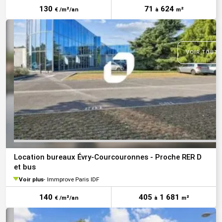
130
71
624
€ /m²/an
à
m²
VOIR TOUTE
Location bureaux Évry-Courcouronnes - Proche RER D
et bus
Voir plus
Immprove Paris IDF
140
405
1 681
€ /m²/an
à
m²