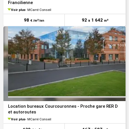
Francilienne
Voir plus
MCarré Conseil
98
92
1 642
€ /m²/an
à
m²
VOIR TOUTE
Location bureaux Courcouronnes - Proche gare RER D
et autoroutes
Voir plus
MCarré Conseil