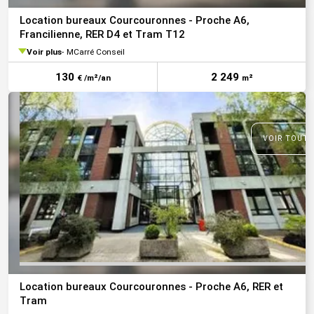
Location bureaux Courcouronnes - Proche A6,
Francilienne, RER D4 et Tram T12
Voir plus
MCarré Conseil
130
2 249
€ /m²/an
m²
VOIR TOUTE
Location bureaux Courcouronnes - Proche A6, RER et
Tram