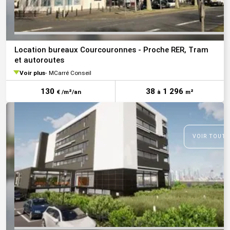
Location bureaux Courcouronnes - Proche RER, Tram
et autoroutes
Voir plus
MCarré Conseil
130
38
1 296
€ /m²/an
à
m²
VOIR TOUTE