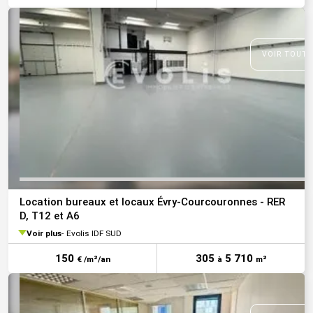
VOIR TOUTE
Location bureaux et locaux Évry-Courcouronnes - RER
D, T12 et A6
Voir plus
Evolis IDF SUD
150
305
5 710
€ /m²/an
à
m²