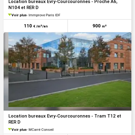
Location bureaux Evry-Courcouronnes - Proche A6,
N104 et RER D
Voir plus
Immprove Paris IDF
110
900
€ /m²/an
m²
Location bureaux Evry-Courcouronnes - Tram T12 et
RER D
Voir plus
MCarré Conseil