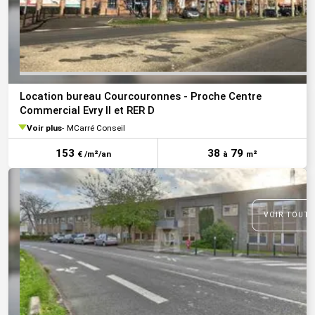
Location bureau Courcouronnes - Proche Centre
Commercial Evry II et RER D
Voir plus
MCarré Conseil
153
38
79
€ /m²/an
à
m²
VOIR TOUTE