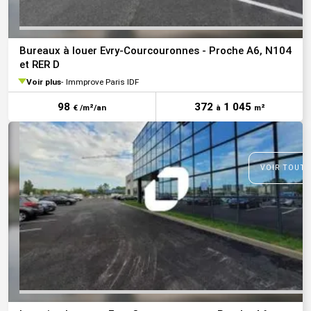
Bureaux à louer Evry-Courcouronnes - Proche A6, N104
et RER D
Voir plus
Immprove Paris IDF
98
372
1 045
€ /m²/an
à
m²
VOIR TOUTE