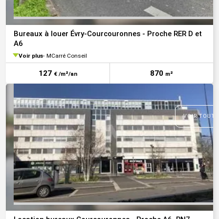
Bureaux à louer Évry-Courcouronnes - Proche RER D et
A6
Voir plus
MCarré Conseil
127
870
€ /m²/an
m²
VOIR TOUTE