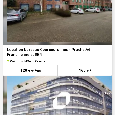
Location bureaux Courcouronnes - Proche A6,
Francilienne et RER
Voir plus
MCarré Conseil
120
165
€ /m²/an
m²
VOIR TOUTE