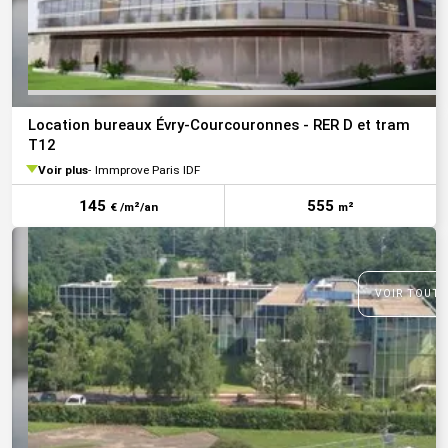
Location bureaux Évry-Courcouronnes - RER D et tram
T12
Voir plus
Immprove Paris IDF
145
555
€ /m²/an
m²
VOIR TOUTE