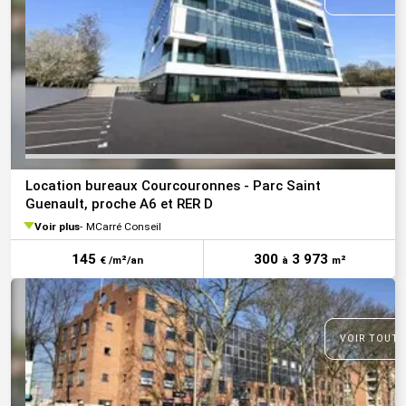
Location bureaux Courcouronnes - Parc Saint
Guenault, proche A6 et RER D
Voir plus
MCarré Conseil
145
300
3 973
€ /m²/an
à
m²
VOIR TOUTE