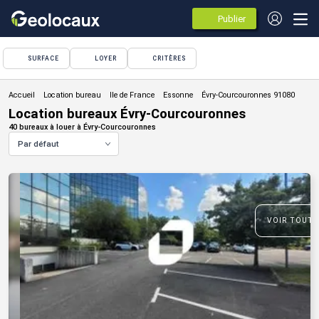
Publier
des
annonces
SURFACE
LOYER
CRITÈRES
Location bureau
Location bureaux Évry-Courcouronnes
40 bureaux à louer à Évry-Courcouronnes
Par défaut
VOIR TOUTE