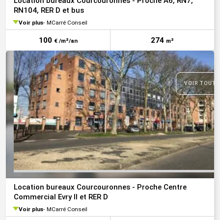
Location bureaux Courcouronnes - Proche A6, RN7,
RN104, RER D et bus
Voir plus
MCarré Conseil
100
274
€ /m²/an
m²
VOIR TOUTE
Location bureaux Courcouronnes - Proche Centre
Commercial Evry II et RER D
Voir plus
MCarré Conseil