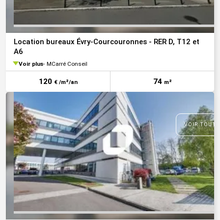
Location bureaux Évry-Courcouronnes - RER D, T12 et
A6
Voir plus
MCarré Conseil
120
74
€ /m²/an
m²
VOIR TOUTE