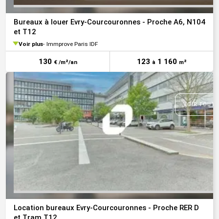
Bureaux à louer Evry-Courcouronnes - Proche A6, N104
et T12
Voir plus
Immprove Paris IDF
130
123
1 160
€ /m²/an
à
m²
VOIR TOUTE
Location bureaux Evry-Courcouronnes - Proche RER D
et Tram T12