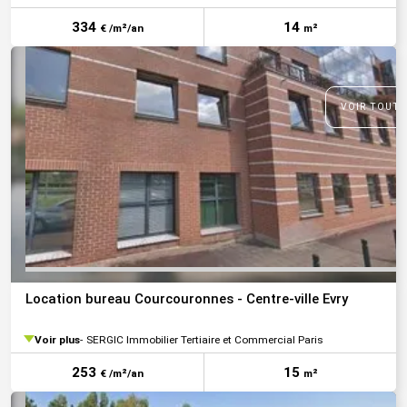
334
14
€ /m²/an
m²
VOIR TOUTE
Location bureau Courcouronnes - Centre-ville Evry
Voir plus
SERGIC Immobilier Tertiaire et Commercial Paris
253
15
€ /m²/an
m²