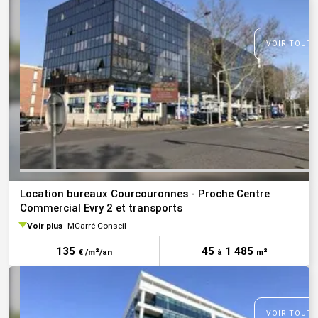
VOIR TOUTE
Location bureaux Courcouronnes - Proche Centre
Commercial Evry 2 et transports
Voir plus
MCarré Conseil
135
45
1 485
€ /m²/an
à
m²
VOIR TOUTE