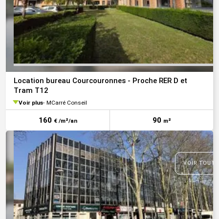
Location bureau Courcouronnes - Proche RER D et
Tram T12
Voir plus
MCarré Conseil
160
90
€ /m²/an
m²
VOIR TOUTE