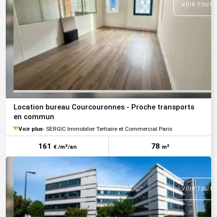
VOIR TOUTE
Location bureau Courcouronnes - Proche transports
en commun
Voir plus
SERGIC Immobilier Tertiaire et Commercial Paris
161
78
€ /m²/an
m²
VOIR TOUTE