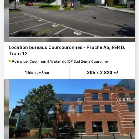
Location bureaux Courcouronnes - Proche A6, RER D,
Tram 12
Voir plus
Cushman & Wakefield IDF Sud 2ème Couronne
165
305
2 820
€ /m²/an
à
m²
VOIR TOUTE