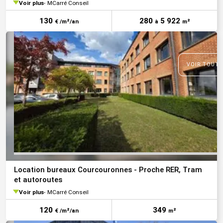
Voir plus
MCarré Conseil
130
280
5 922
€ /m²/an
à
m²
VOIR TOUTE
Location bureaux Courcouronnes - Proche RER, Tram
et autoroutes
Voir plus
MCarré Conseil
120
349
€ /m²/an
m²