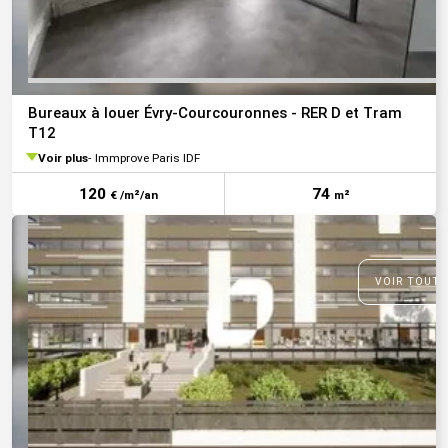
Bureaux à louer Évry-Courcouronnes - RER D et Tram
T12
Voir plus
Immprove Paris IDF
120
74
€ /m²/an
m²
VOIR TOUTE