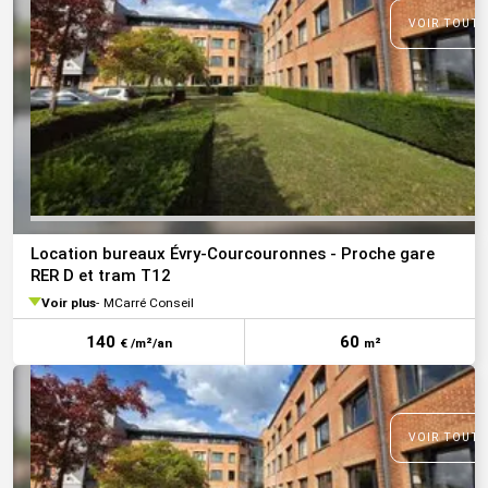
VOIR TOUTE
Location bureaux Évry-Courcouronnes - Proche gare
RER D et tram T12
Voir plus
MCarré Conseil
140
60
€ /m²/an
m²
VOIR TOUTE