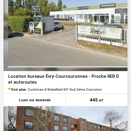
VOIR TOUTE
Location bureaux Évry-Courcouronnes - Proche RER D
et autoroutes
Voir plus
Cushman & Wakefield IDF Sud 2ème Couronne
445
Loyer sur demande
m²