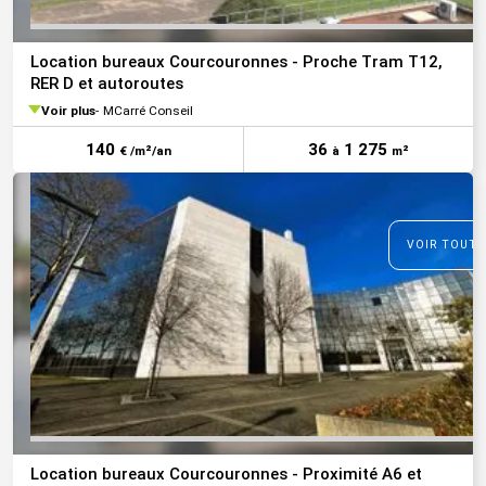
Location bureaux Courcouronnes - Proche Tram T12,
RER D et autoroutes
Voir plus
MCarré Conseil
140
36
1 275
€ /m²/an
à
m²
VOIR TOUTE
Location bureaux Courcouronnes - Proximité A6 et