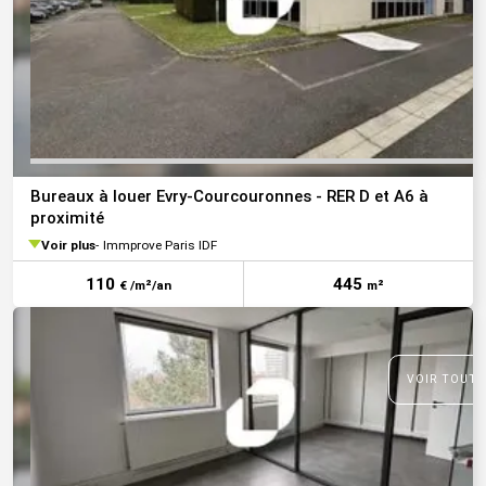
Bureaux à louer Evry-Courcouronnes - RER D et A6 à
proximité
Voir plus
Immprove Paris IDF
110
445
€ /m²/an
m²
VOIR TOUTE