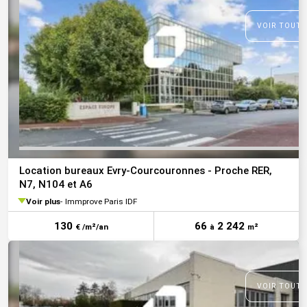
VOIR TOUTE
Location bureaux Evry-Courcouronnes - Proche RER,
N7, N104 et A6
Voir plus
Immprove Paris IDF
130
66
2 242
€ /m²/an
à
m²
VOIR TOUTE