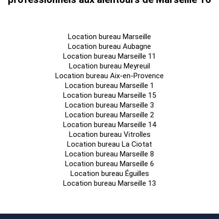
Régime Fiscal : T.V.A.
Dépôt de garantie : 3 mois de loyer HT/HC
Honoraires : 15% HT + TVA du loyer annuel HT HC à la charge
du preneur
Location bureau Marseille
Taxe Bureau : 0,99 €/m²/an
Location bureau Aubagne
Location bureau Marseille 11
Location bureau Meyreuil
Information sur le Bail :
Location bureau Aix-en-Provence
Location bureau Marseille 1
Parkings int. (135) : 1 200,00 euros/U/an HT HC Parkings ext.
Location bureau Marseille 15
(34) : 250,00 euros/U/an HT HC
Location bureau Marseille 3
Location bureau Marseille 2
Location bureau Marseille 14
Prestations :
Location bureau Vitrolles
Location bureau La Ciotat
Bureaux neufs
Location bureau Marseille 8
Vue mer à tous les niveaux
Location bureau Marseille 6
Location bureau Éguilles
Belle lumière naturelle dans les bureaux
Location bureau Marseille 13
Terrasses pour certains lots
Prestations haut de gamme