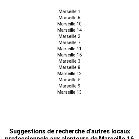
Marseille 1
195
24,67
RdC
Bureaux
374,2
Immédiate
Marseille 6
HT/HC/m²/an
m²/a
Marseille 10
Marseille 14
Marseille 2
195
24,67
RdC
Bureaux
362,76
Immédiate
Marseille 7
HT/HC/m²/an
m²/a
Marseille 11
Marseille 15
195
24,67
Marseille 3
RdC
Bureaux
316,48
Immédiate
Marseille 8
HT/HC/m²/an
m²/a
Marseille 12
Marseille 5
195
24,67
Marseille 9
1
Bureaux
377,95
Immédiate
HT/HC/m²/an
m²/a
Marseille 13
195
24,67
1SS
Bureaux
396,63
Immédiate
HT/HC/m²/an
m²/a
Suggestions de recherche d'autres locaux
professionnels aux alentours de Marseille 16