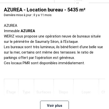
/ an
AZUREA - Location bureau - 5435 m²
Dernière mise à jour : Il y a 11 mois
AZUREA
Immeuble
AZUREA
WERIZ vous propose une opération neuve de bureaux située
sur le périmètre de Saumaty Séon, à l'Estaque.
Les bureaux sont très lumineux, ils bénéficient d'une belle vue
sur la mer, certains ont même des terrasses. le ratio de
parkings offert par l'opération est généreux.
Ces locaux PMR sont disponibles immédiatement.
Étage
Type
Surfaces
Dispo
Loyer
Cha
Voir plus