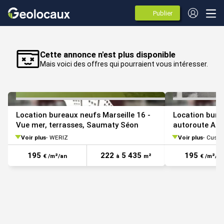
Publier
des
annonces
VOIR TOUTES LES PHOTOS
Cette annonce n'est plus disponible
Mais voici des offres qui pourraient vous intéresser.
Location bureaux neufs Marseille 16 -
Location bure
Vue mer, terrasses, Saumaty Séon
autoroute A55
Voir plus
WERIZ
Voir plus
Cushman
195
222
5 435
195
€ /m²/an
à
m²
€ /m²/an