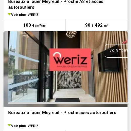
Bureaux à louer Meyreuil - Proche A8 et accès
autoroutiers
Voir plus
WERIZ
100
90
492
€ /m²/an
à
m²
VOIR TOUTE
Bureaux à louer Meyreuil - Proche axes autoroutiers
Voir plus
WERIZ