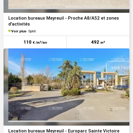
Location bureaux Meyreuil - Proche A8/A52 et zones
d'activités
Voir plus
Spliit
110
492
€ /m²/an
m²
VOIR TOUTE
Location bureaux Meyreuil - Europarc Sainte Victoire