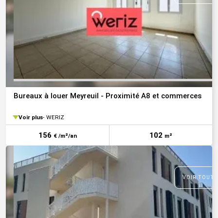
Bureaux à louer Meyreuil - Proximité A8 et commerces
Voir plus
WERIZ
156
102
€ /m²/an
m²
VOIR TOUTE