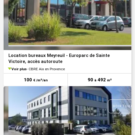
Location bureaux Meyreuil - Europarc de Sainte
Victoire, accès autoroute
Voir plus
CBRE Aix en Provence
100
90
492
€ /m²/an
à
m²
VOIR TOUTE