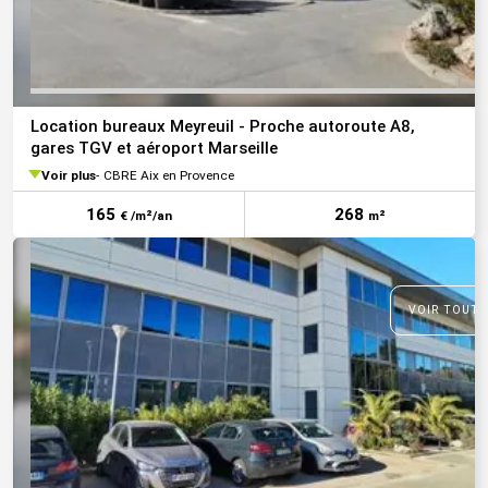
Location bureaux Meyreuil - Proche autoroute A8,
gares TGV et aéroport Marseille
Voir plus
CBRE Aix en Provence
165
268
€ /m²/an
m²
VOIR TOUTE