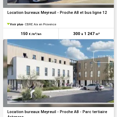
Location bureaux Meyreuil - Proche A8 et bus ligne 12
Voir plus
CBRE Aix en Provence
150
300
1 247
€ /m²/an
à
m²
VOIR TOUTE
Location bureaux Meyreuil - Proche A8 - Parc tertiaire