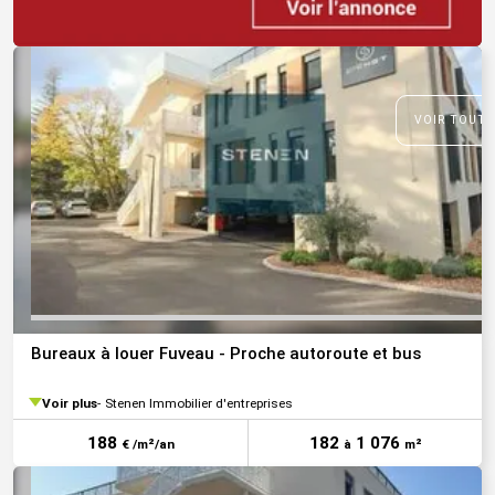
VOIR TOUTE
Bureaux à louer Fuveau - Proche autoroute et bus
Voir plus
Stenen Immobilier d'entreprises
188
182
1 076
€ /m²/an
à
m²