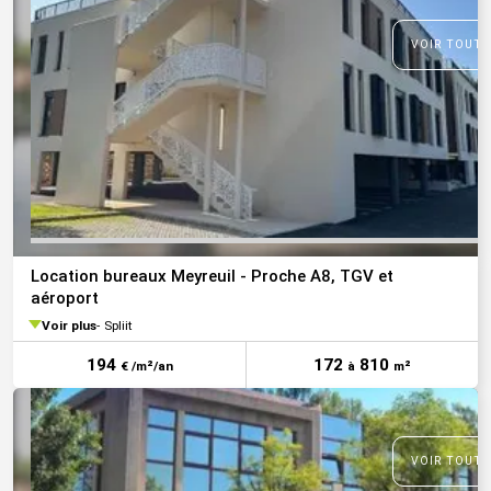
VOIR TOUTE
Location bureaux Meyreuil - Proche A8, TGV et
aéroport
Voir plus
Spliit
194
172
810
€ /m²/an
à
m²
VOIR TOUTE