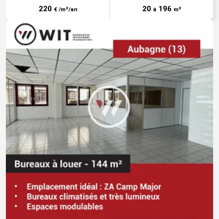
220
20
196
€ /m²/an
à
m²