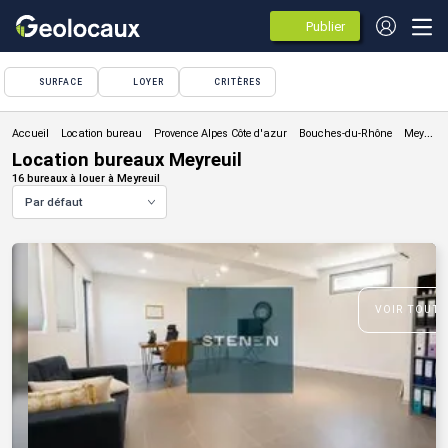
Publier
des
annonces
SURFACE
LOYER
CRITÈRES
Location bureau
Location bureaux Meyreuil
16 bureaux à louer à Meyreuil
Par défaut
VOIR TOUTE