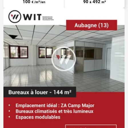
100
90
492
€ /m²/an
à
m²