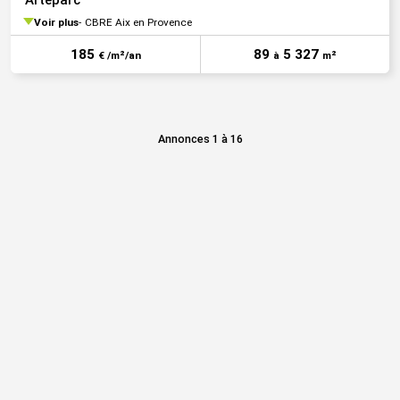
Arteparc
Voir plus
CBRE Aix en Provence
185
89
5 327
€ /m²/an
à
m²
Annonces 1 à 16