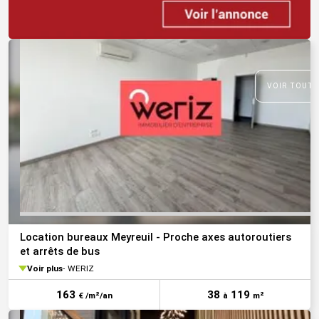
VOIR TOUTE
Location bureaux Meyreuil - Proche axes autoroutiers
et arrêts de bus
Voir plus
WERIZ
163
38
119
€ /m²/an
à
m²