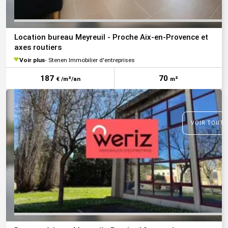
Location bureau Meyreuil - Proche Aix-en-Provence et
axes routiers
Voir plus
Stenen Immobilier d'entreprises
187
70
€ /m²/an
m²
VOIR TOUTE