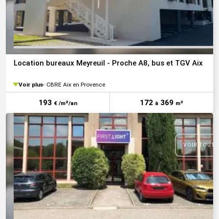
Location bureaux Meyreuil - Proche A8, bus et TGV Aix
Voir plus
CBRE Aix en Provence
193
172
369
€ /m²/an
à
m²
VOIR TOUTE