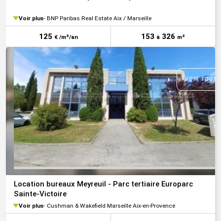
Voir plus
BNP Paribas Real Estate Aix / Marseille
125
153
326
€ /m²/an
à
m²
VOIR TOUTE
Location bureaux Meyreuil - Parc tertiaire Europarc
Sainte-Victoire
Voir plus
Cushman & Wakefield Marseille Aix-en-Provence