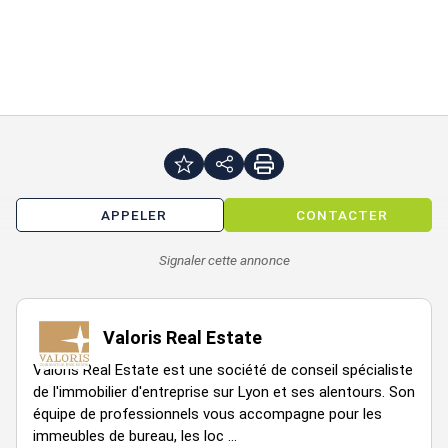
27
rdc
bureaux
274 m²
100 €
400 €
34
9
r+2
bureaux
343 m²
100 €
300 €
places
23
r+3
bureaux
342 m²
70 €
940 €
13
r+3
bureaux
135 m²
100 €
500 €
APPELER
CONTACTER
34
5
r+4
bureaux
342 m²
100 €
200 €
places
Signaler cette annonce
30
r+5
bureaux
342 m²
90 €
780 €
Valoris Real Estate
12
r+5
bureaux
135 m²
90 €
150 €
Valoris Real Estate est une société de conseil spécialiste
de l'immobilier d'entreprise sur Lyon et ses alentours. Son
34
r+6
bureaux
347 m²
100 €
équipe de professionnels vous accompagne pour les
700 €
immeubles de bureau, les loc ...