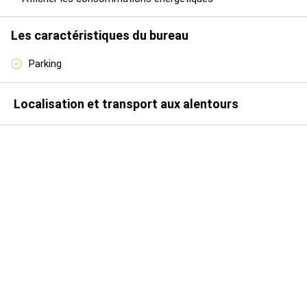
le quartier Monplaisir offre également un accès rapide à une
offre complète de restauration et de services.
Les caractéristiques du bureau
Disponibilité immédiate pour la quasi-totalité des surfaces.
Contactez-nous dès maintenant pour obtenir le détail des lots
Parking
et organiser une visite.
Localisation et transport aux alentours
Les informations sur les risques auxquels ce bien est exposé
sont disponibles sur le site Géorisques :
www.georisques.gouv.fr
18 places de stationnement en sous-sol (lot indépendant) +
14 places rattachées aux plateaux (9 au r+2 et 5 au r+4). soit
32 places au total.
loyer
etage
type
surface
loyer/m²/an/ht/hc
annuel
parking
ht/hc
13
rdc
bureaux
136 m²
100 €
600 €