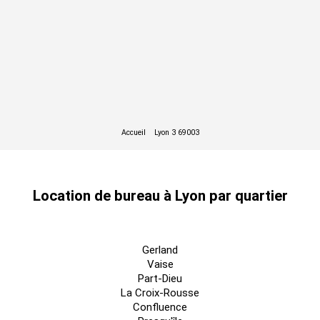
Loyer annuel : 224570 € HTHC
Charges annuelles : 86940 € HT
Type de bail : Dérogatoire
Dépôt de garantie : 3 mois
Montant de la taxe foncière : 57267 €
Honoraires à la charge du preneur : 15 % HT
Bus : ligne C11, arrêt "Félix Faure Vivier Merle"
Métro : ligne D, station "Sans Souci"
Location de bureau à Lyon par quartier
Gerland
Vaise
Part-Dieu
La Croix-Rousse
Confluence