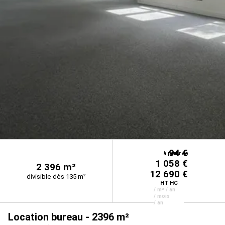
94 €
à partir de
à partir de
1 058 €
2 396 m²
12 690 €
divisible dès 135 m²
HT HC
/ m² / an
/ mois
/ an
Location bureau - 2396 m²