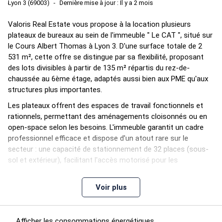
Lyon 3 (69003)
Dernière mise à jour : Il y a 2 mois
Valoris Real Estate vous propose à la location plusieurs
plateaux de bureaux au sein de l'immeuble " Le CAT ", situé sur
le Cours Albert Thomas à Lyon 3. D'une surface totale de 2
531 m², cette offre se distingue par sa flexibilité, proposant
des lots divisibles à partir de 135 m² répartis du rez-de-
chaussée au 6ème étage, adaptés aussi bien aux PME qu'aux
structures plus importantes.
Les plateaux offrent des espaces de travail fonctionnels et
rationnels, permettant des aménagements cloisonnés ou en
open-space selon les besoins. L'immeuble garantit un cadre
professionnel efficace et dispose d'un atout rare sur le
secteur : une capacité de stationnement de 32 places (sous-
sol et extérieur), facilitant l'accès motorisé pour les
collaborateurs et visiteurs.
L'environnement immédiat assure une excellente connectivité.
Voir plus
Situé à la limite du 8ème arrondissement, le site est desservi
par la ligne D du métro (arrêt Sans Souci) à quelques minutes
à pied, ainsi que par plusieurs lignes de bus. La proximité avec
Afficher les consommations énergétiques