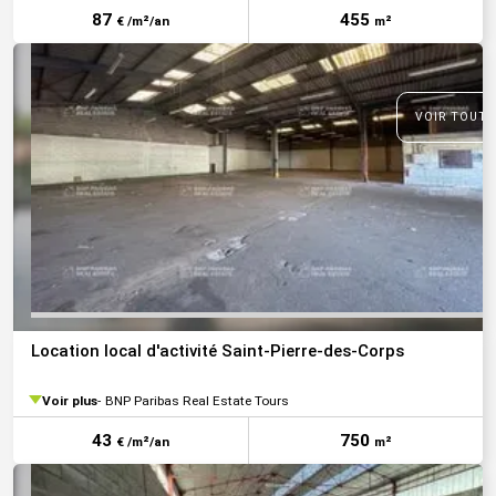
87
455
€ /m²/an
m²
VOIR TOUTE
Location local d'activité Saint-Pierre-des-Corps
Voir plus
BNP Paribas Real Estate Tours
43
750
€ /m²/an
m²