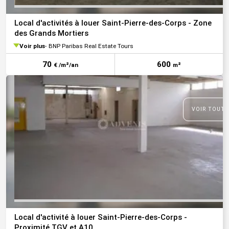
Local d'activités à louer Saint-Pierre-des-Corps - Zone
des Grands Mortiers
Voir plus
BNP Paribas Real Estate Tours
70
600
€ /m²/an
m²
VOIR TOUTE
Local d'activité à louer Saint-Pierre-des-Corps -
Proximité TGV et A10