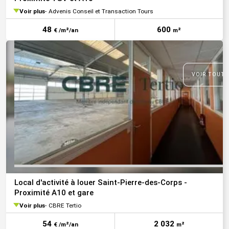
Voir plus
Advenis Conseil et Transaction Tours
48
600
€ /m²/an
m²
VOIR TOUTE
Local d'activité à louer Saint-Pierre-des-Corps -
Proximité A10 et gare
Voir plus
CBRE Tertio
54
2 032
€ /m²/an
m²