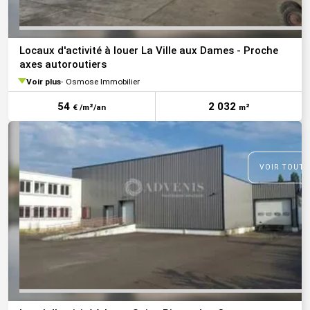
Locaux d'activité à louer La Ville aux Dames - Proche
axes autoroutiers
Voir plus
Osmose Immobilier
54
2 032
€ /m²/an
m²
VOIR TOUTE