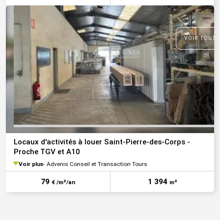
VOIR TOUTE
Locaux d'activités à louer Saint-Pierre-des-Corps -
Proche TGV et A10
Voir plus
Advenis Conseil et Transaction Tours
79
1 394
€ /m²/an
m²