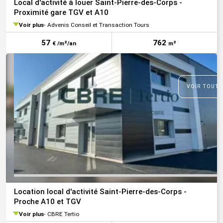
Local d'activité à louer Saint-Pierre-des-Corps -
Proximité gare TGV et A10
Voir plus
Advenis Conseil et Transaction Tours
57
762
€ /m²/an
m²
VOIR TOUTE
Location local d'activité Saint-Pierre-des-Corps -
Proche A10 et TGV
Voir plus
CBRE Tertio