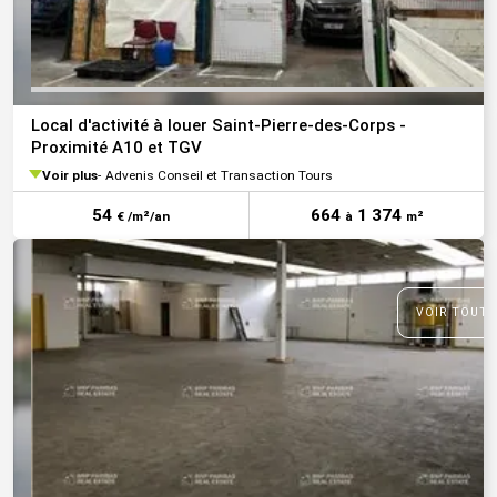
Local d'activité à louer Saint-Pierre-des-Corps -
Proximité A10 et TGV
Voir plus
Advenis Conseil et Transaction Tours
54
664
1 374
€ /m²/an
à
m²
VOIR TOUTE