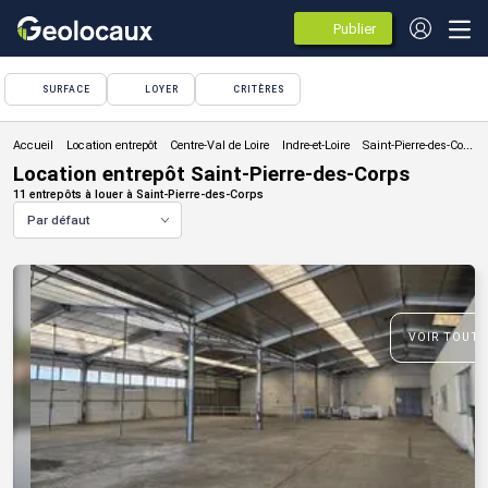
Publier
des
annonces
SURFACE
LOYER
CRITÈRES
Location entrepôt
Location entrepôt Saint-Pierre-des-Corps
11 entrepôts à louer à Saint-Pierre-des-Corps
Par défaut
VOIR TOUTE