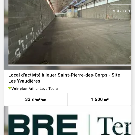
VOIR TOUTE
Local d'activité à louer Saint-Pierre-des-Corps - Site
Les Yvaudières
Voir plus
Arthur Loyd Tours
33
1 500
€ /m²/an
m²
VOIR TOUTE