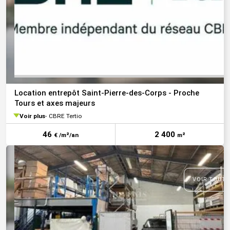
Location entrepôt Saint-Pierre-des-Corps - Proche
Tours et axes majeurs
Voir plus
CBRE Tertio
46
2 400
€ /m²/an
m²
VOIR TOUTE