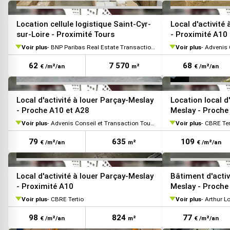
VOIR TOUTES LES PHOTOS
Location cellule logistique Saint-Cyr-
Local d'activité
sur-Loire - Proximité Tours
- Proximité A10
Voir plus
BNP Paribas Real Estate Transaction Logistique
Voir plus
Advenis C
62
7 570
68
€ /m²/an
m²
€ /m²/an
VOIR TOUTES LES PHOTOS
Local d'activité à louer Parçay-Meslay
Location local d
- Proche A10 et A28
Meslay - Proche
Voir plus
Advenis Conseil et Transaction Tours
Voir plus
CBRE Ter
79
635
109
€ /m²/an
m²
€ /m²/an
VOIR TOUTES LES PHOTOS
Local d'activité à louer Parçay-Meslay
Bâtiment d'activ
- Proximité A10
Meslay - Proche
Voir plus
CBRE Tertio
Voir plus
Arthur L
98
824
77
€ /m²/an
m²
€ /m²/an