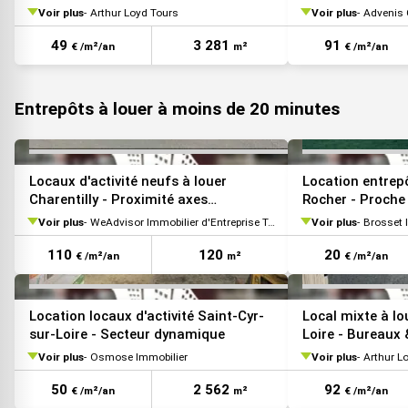
Voir plus
Arthur Loyd Tours
Voir plus
Advenis C
VOIR TOUTES LES PHOTOS
49
3 281
91
€ /m²/an
m²
€ /m²/an
Entrepôts à louer à moins de 20 minutes
VOIR TOUTES LES PHOTOS
Locaux d'activité neufs à louer
Location entrep
Charentilly - Proximité axes
Rocher - Proche
principaux
Voir plus
WeAdvisor Immobilier d'Entreprise Tours
Voir plus
Brosset 
110
120
20
€ /m²/an
m²
€ /m²/an
VOIR TOUTES LES PHOTOS
Location locaux d'activité Saint-Cyr-
Local mixte à lo
sur-Loire - Secteur dynamique
Loire - Bureaux
Voir plus
Osmose Immobilier
Voir plus
Arthur L
50
2 562
92
€ /m²/an
m²
€ /m²/an