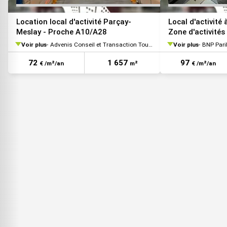
Location local d'activité Parçay-
Local d'activité 
Meslay - Proche A10/A28
Zone d'activités
Voir plus
Advenis Conseil et Transaction Tours
Voir plus
BNP Pari
72
1 657
97
€ /m²/an
m²
€ /m²/an