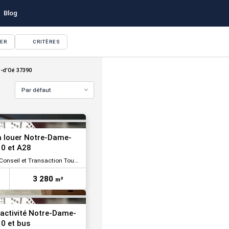
Blog
YER
CRITÈRES
VOIR TOUTES LES PHOTOS
-d'Oé 37390
Par défaut
VOIR TOUTES LES PHOTOS
 à louer Notre-Dame-
10 et A28
onseil et Transaction Tours
3 280
m²
'activité Notre-Dame-
10 et bus