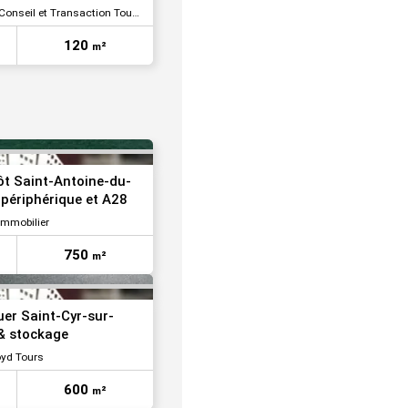
onseil et Transaction Tours
VOIR TOUTES LES PHOTOS
120
m²
VOIR TOUTES LES PHOTOS
ôt Saint-Antoine-du-
 périphérique et A28
Immobilier
750
m²
VOIR TOUTES LES PHOTOS
uer Saint-Cyr-sur-
 & stockage
oyd Tours
600
m²