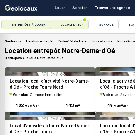
Louer
Acheter
Trouver une agence
1
ENTREPÔTS À LOUER
LOCALISATION
SURFACE
LO
Geolocaux
Location entrepôt
Centre-Val de Loire
Indre-et-Loire
Notre-Dame
Location entrepôt Notre-Dame-d'Oé
4 entrepôts à louer à Notre-Dame-d'Oé
VOIR TOUTES LES PHOTOS
Location local d'activité Notre-Dame-
Local d'activité
d'Oé - Proche Tours Nord
d'Oé - Proche A
Voir plus
Osmose Immobilier
Voir plus
Advenis C
102
143
49
€ /m²/an
m²
€ /m²/an
Local d'activités à louer Notre-Dame-
Location local d
d'Oé - Proche Tours
d'Oé - Proche A