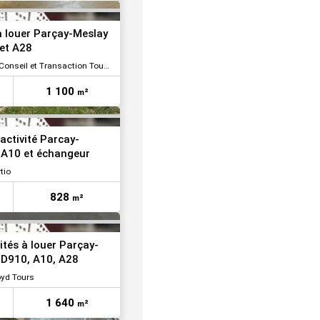
VOIR TOUTES LES PHOTOS
 à louer Parçay-Meslay
 et A28
onseil et Transaction Tours
1 100
m²
VOIR TOUTES LES PHOTOS
'activité Parcay-
 A10 et échangeur
tio
828
m²
VOIR TOUTES LES PHOTOS
ités à louer Parçay-
 D910, A10, A28
oyd Tours
1 640
m²