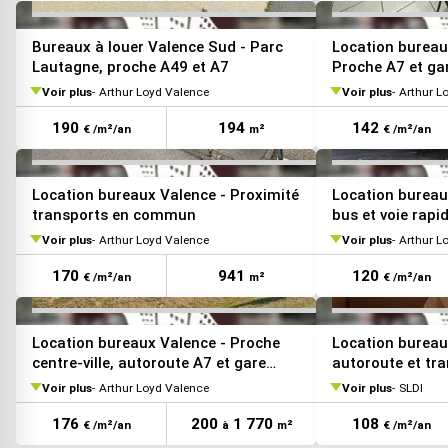
VOIR TOUTES LES PHOTOS
Bureaux à louer Valence Sud - Parc
Location bureau
Lautagne, proche A49 et A7
Proche A7 et ga
Voir plus
Arthur Loyd Valence
Voir plus
Arthur L
190
194
142
€ /m²/an
m²
€ /m²/an
VOIR TOUTES LES PHOTOS
Location bureaux Valence - Proximité
Location bureau
transports en commun
bus et voie rapi
Voir plus
Arthur Loyd Valence
Voir plus
Arthur L
170
941
120
€ /m²/an
m²
€ /m²/an
Location bureaux Valence - Proche
Location bureau
centre-ville, autoroute A7 et gare
autoroute et t
TGV
Voir plus
Arthur Loyd Valence
Voir plus
SLDI
176
200
1 770
108
€ /m²/an
à
m²
€ /m²/an