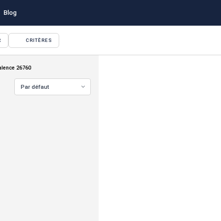
Blog
R
CRITÈRES
alence 26760
Par défaut
VOIR TOUTES LES PHOTOS