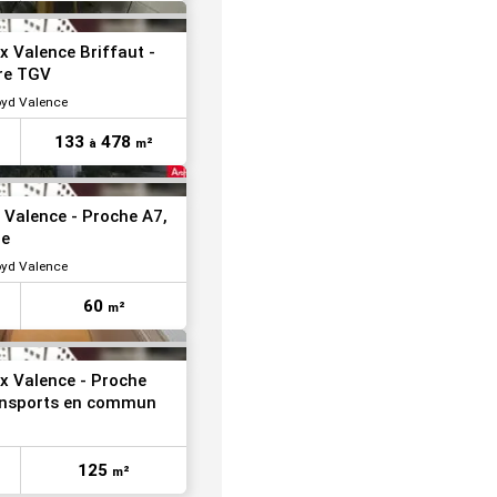
VOIR TOUTES LES PHOTOS
x Valence Briffaut -
re TGV
oyd Valence
133
478
à
m²
VOIR TOUTES LES PHOTOS
 Valence - Proche A7,
de
oyd Valence
60
m²
x Valence - Proche
ransports en commun
125
m²