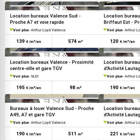
VOIR TOUTES LES PHOTOS
Location bureaux Valence Sud -
Location bureaux
Proche A7 et voie rapide
Briffaut Est - P
autoroute
Voir plus
Arthur Loyd Valence
Voir plus
Arthur L
139
574
120
€ /m²/an
m²
€ /m²/an
VOIR TOUTES LES PHOTOS
Location bureaux Valence - Proximité
Location bureau
centre-ville et gare TGV
d'Activité Lauta
Voir plus
SLDI
Voir plus
Arthur L
195
98
190
€ /m²/an
m²
€ /m²/an
VOIR TOUTES LES PHOTOS
Bureaux à louer Valence Sud - Proche
Location bureau
A49, A7 et gare TGV
d'Activité Lauta
Voir plus
Arthur Loyd Valence
Voir plus
Arthur L
190
511
221
€ /m²/an
m²
€ /m²/an