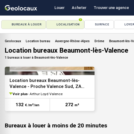
Louer
Acheter
Trouver une agence
1
BUREAUX À LOUER
LOCALISATION
SURFACE
LOYE
VOIR TOUTES LES PHOTOS
Geolocaux
Location bureau
Auvergne-Rhône-Alpes
Drôme
Beaumont-lès-V
Location bureaux Beaumont-lès-Valence
1 bureaux à louer à Beaumont-lès-Valence
Location bureaux Beaumont-lès-
Valence - Proche Valence Sud, ZA
Clairac
Voir plus
Arthur Loyd Valence
VOIR TOUTES LES PHOTOS
132
272
€ /m²/an
m²
Bureaux à louer à moins de 20 minutes