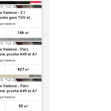
VOIR TOUTES LES PHOTOS
 Valence - Z.I
roche gare TGV et
oyd Valence
146
m²
VOIR TOUTES LES PHOTOS
x Valence - Parc
gne, proche A49 et A7
oyd Valence
427
m²
VOIR TOUTES LES PHOTOS
x Valence - Parc
gne, proche A49 et A7
oyd Valence
55
m²