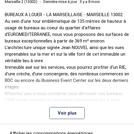
Marseille 2 (13002)
Dernière mise à jour : Il y a 8 mois
BUREAUX A LOUER - LA MARSEILLAISE - MARSEILLE 13002 :
Au sein d'une tour emblématique de 135 mètres de hauteur à
usage de bureaux au coeur du quartier d'affaires
d'EUROMEDITERRANEE, nous vous proposons des surfaces de
bureaux exceptionnelles à partir de 369 m² environ.
L'architecture unique signée Jean NOUVEL ainsi que les vues
imprenables sur la mer et sur la ville font de cet immeuble un
véritable lieu à vivre.
Immeuble axé sur les services, vous pourrez profiter d'un RIE,
d'une crèche, d'une conciergerie, des nombreux commerces en
RDC ou encore du Business Event Center sur les deux derniers
étages.
N'hésitez pas à nous contacter pour découvrir ces bureaux.
CBRE leader mondial en Immobilier d'entreprise est à votre
disposition pour vous accompagner dans tous vos projets
Voir plus
immobiliers grâce à sa palette de métiers permettant de
répondre à toutes problématiques immobilières de la
valorisation, en passant par la gestion et la commercialisation
à la rénovation.
Afficher les consommations énergétiques