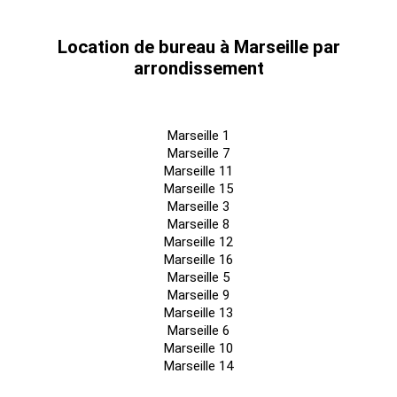
Redevance RIE : incluse dans le montant des charges
Location de bureau à Marseille par
arrondissement
Prestations :
Immeuble HQE EXCELLENT et LEED. GOLD
Marseille 1
Flexibilité et rationalité des plateaux.
Marseille 7
RIE
Marseille 11
Marseille 15
1 sky center de 2.000 m² : business Center et event Center
Marseille 3
Conciergerie / Accueil
Marseille 8
Marseille 12
Room service
Marseille 16
Marseille 5
PC Sécurité et vidéosurveillance 24/24
Marseille 9
Accès VIP
Marseille 13
Marseille 6
Etages végétalisés
Marseille 10
15 ascenseurs et monte-charges
Marseille 14
Vitrage toute hauteur