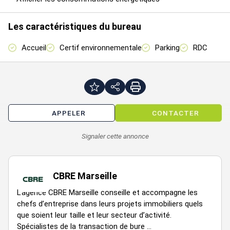
Les caractéristiques du bureau
Accueil
Certif environnementale
Parking
RDC
Étage
Type
Surfaces
Dispo
Loyer
Charg
320
114,5
23
Bureaux
694
Immédiate
m²/an
APPELER
CONTACTER
HT/m²/
HT HC
320
Signaler cette annonce
114,5
23
Bureaux
694
Immédiate
m²/an
HT/m²/
HT HC
CBRE Marseille
320
114,5
22
Bureaux
694
Immédiate
m²/an
L’agence CBRE Marseille conseille et accompagne les
HT/m²/
HT HC
chefs d’entreprise dans leurs projets immobiliers quels
que soient leur taille et leur secteur d’activité.
320
114,5
22
Spécialistes de la transaction de bure ...
Bureaux
694
Immédiate
m²/an