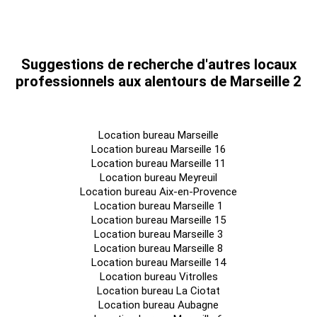
Faux-plancher
Faux-plafond
Suggestions de recherche d'autres locaux
Crèche
professionnels aux alentours de Marseille 2
Boucle de géothermie marine : Thassalia
PARKING : places de stationnement en sous-sol (nous
consulter) + 150 places de stationnement pour les vélos.
Location bureau Marseille
Surface RDC : 80 m²
Location bureau Marseille 16
Location bureau Marseille 11
Location bureau Meyreuil
Accessibilité:
Location bureau Aix-en-Provence
Location bureau Marseille 1
Tunnel Prado Carénage à proximité
Location bureau Marseille 15
Tramway Arenc Le Silo (Tramways)
Location bureau Marseille 3
Autoroute A55, A7 et A50
Location bureau Marseille 8
Bus Bus au pied de l'immeuble : lignes n° 82 et 35 (Vieux Port /
Location bureau Marseille 14
Catalans)
Location bureau Vitrolles
Metro Métro 2 "Joliette" ou "National", à 3 minutes à pied
Location bureau La Ciotat
SNCF Gare TGV St Charles
Location bureau Aubagne