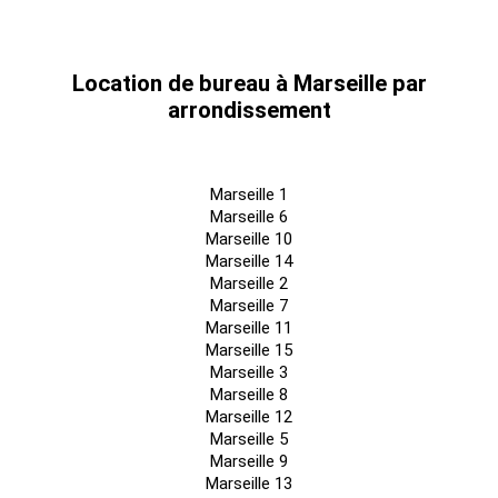
Surface RDC : 195 m²
Accessibilité:
Location de bureau à Marseille par
arrondissement
SNCF Gare TER L'Estaque à 20 min à pied
Bus Lignes 25-36-96 - Arrêt Roussin Cohen
Aéroport Aéroport Marseille Provence à 15 minutes
Marseille 1
Accès routier Autoroutes A55 et A7
Marseille 6
Marseille 10
Les informations sur les risques auxquels ce bien est exposé
Marseille 14
sont disponibles sur le site Géorisques :
Marseille 2
www.georisques.gouv.fr
Marseille 7
Marseille 11
Emplacement(s) de Parking: 10 places
Marseille 15
Marseille 3
Marseille 8
Marseille 12
Marseille 5
Marseille 9
Marseille 13