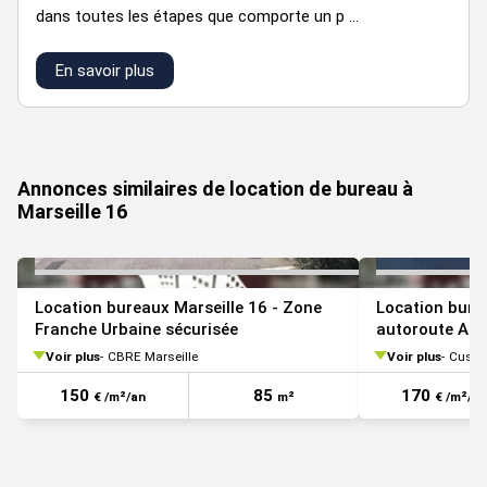
dans toutes les étapes que comporte un p ...
177
9
En savoir plus
RdC
Bureaux
195
NET/HC/m²/an
HT/m
VOIR TOUTES LES PHOTOS
1080
pkg Ext
Parkings
Annonces similaires de location de bureau à
HT/HC/place/an
Marseille 16
Régime Fiscal : T.V.A.
Location bureaux Marseille 16 - Zone
Location bure
Paiement Loyer : Trimestriel
Franche Urbaine sécurisée
autoroute A55
Honoraires : 15 % HT du loyer annuel HT/HC à la charge du
Voir plus
CBRE Marseille
Voir plus
Cushman
preneur.
150
85
170
€ /m²/an
m²
€ /m²/an
Prestations :
Z.A.C de Saumaty Séon