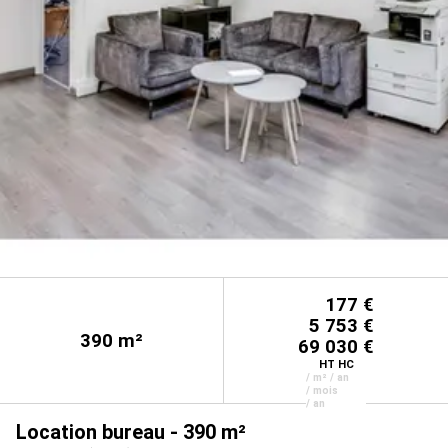
177 €
5 753 €
390
m²
69 030 €
HT HC
/ m² / an
/ mois
/ an
Location bureau - 390 m²