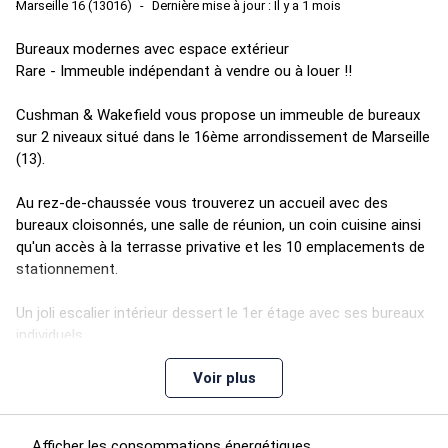
Marseille 16 (13016)
Dernière mise à jour : Il y a 1 mois
Bureaux modernes avec espace extérieur
Rare - Immeuble indépendant à vendre ou à louer !!
Cushman & Wakefield vous propose un immeuble de bureaux
sur 2 niveaux situé dans le 16ème arrondissement de Marseille
(13).
Au rez-de-chaussée vous trouverez un accueil avec des
bureaux cloisonnés, une salle de réunion, un coin cuisine ainsi
qu'un accès à la terrasse privative et les 10 emplacements de
stationnement.
Un joli escalier intérieur dessert le 1er étage avec ses bureaux
individuels.
Voir plus
L'environnement est dynamique, avec de nombreuses
commodités à proximité telles que restaurants et commerces
(centre commercial GRAND LITTORAL).
Afficher les consommations énergétiques