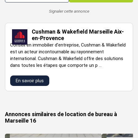
Prestations :
Signaler cette annonce
Zone Franche Urbaine (ZFU)
ZAC de Saumaty Séon
Cushman & Wakefield Marseille Aix-
en-Provence
A proximité immédiate du centre commercial Grand Littoral
Conseil en immobilier d'entreprise, Cushman & Wakefield
Nombreuses commodités dans le secteur (hôtels,
est un acteur incontournable au rayonnement
restaurants,snacks...)
international. Cushman & Wakefield offre des solutions
A proximité des autoroutes A7 et A55
dans toutes les étapes que comporte un p ...
A 7 minutes d'Euroméditerranée et à 15 minutes de la gare
En savoir plus
AIX TGV et de l'aéroport Marseille Provence
Bureaux cloisonnés
VOIR TOUTES LES PHOTOS
Pompe à chaleur réversible
Sol PVC
Annonces similaires de location de bureau à
Marseille 16
Murs peinture
Plinthes techniques périphériques