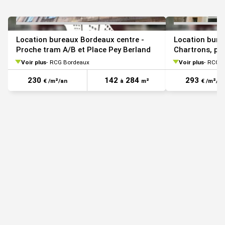
Location bureaux Bordeaux centre -
Location bure
Proche tram A/B et Place Pey Berland
Chartrons, pr
Voir plus
RCG Bordeaux
Voir plus
RCG B
230
142
284
293
€ /m²/an
à
m²
€ /m²/an