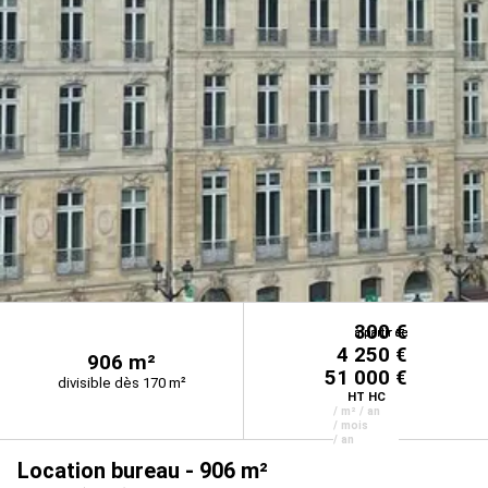
300 €
à partir de
à partir de
à partir de
4 250 €
906 m²
51 000 €
divisible dès 170 m²
HT HC
/ m² / an
/ mois
/ an
Location bureau - 906 m²