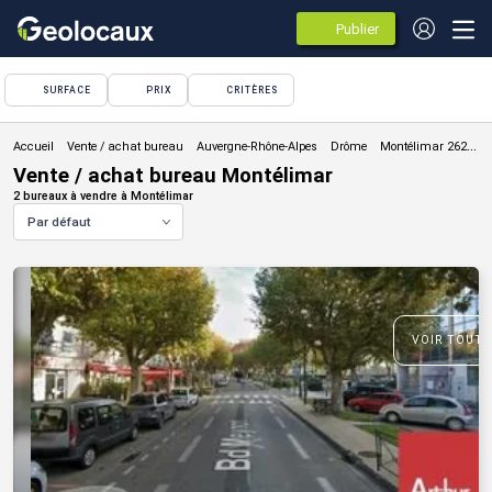
Publier
des
annonces
SURFACE
PRIX
CRITÈRES
Vente / achat bureau
Vente / achat bureau Montélimar
2 bureaux à vendre à Montélimar
Par défaut
VOIR TOUTE