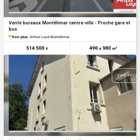
Vente bureaux Montélimar centre-ville - Proche gare et
bus
Voir plus
Arthur Loyd Montélimar
514 500
490
980
€
à
m²
VOIR TOUTE