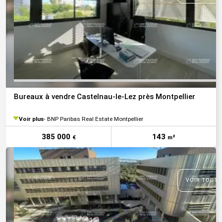
Bureaux à vendre Castelnau-le-Lez près Montpellier
Voir plus
BNP Paribas Real Estate Montpellier
385 000
143
€
m²
VOIR TOUTE