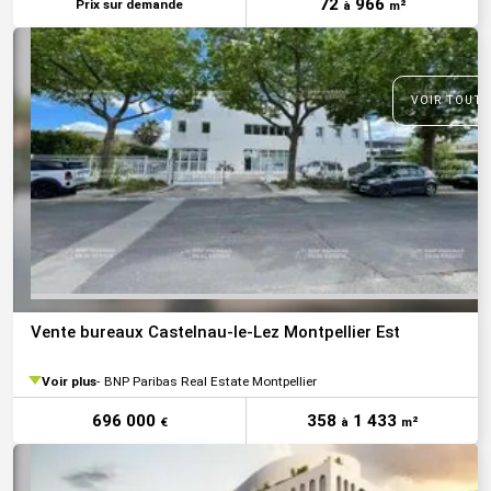
72
966
Prix sur demande
à
m²
VOIR TOUTE
Vente bureaux Castelnau-le-Lez Montpellier Est
Voir plus
BNP Paribas Real Estate Montpellier
696 000
358
1 433
€
à
m²