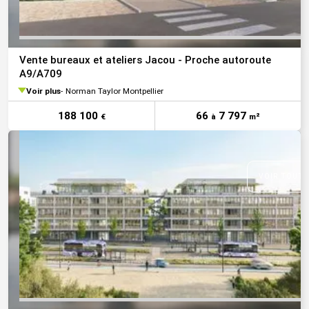
Vente bureaux et ateliers Jacou - Proche autoroute
A9/A709
Voir plus
Norman Taylor Montpellier
188 100
66
7 797
€
à
m²
VOIR TOUTE