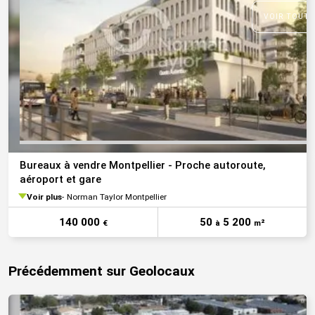
VOIR TOUTE
Bureaux à vendre Montpellier - Proche autoroute,
aéroport et gare
Voir plus
Norman Taylor Montpellier
140 000
50
5 200
€
à
m²
Précédemment sur Geolocaux