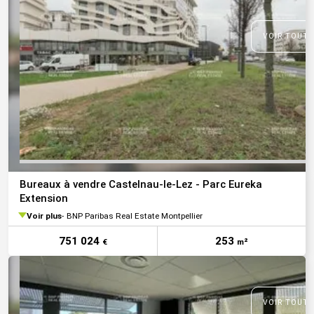
VOIR TOUTE
Bureaux à vendre Castelnau-le-Lez - Parc Eureka
Extension
Voir plus
BNP Paribas Real Estate Montpellier
751 024
253
€
m²
VOIR TOUTE