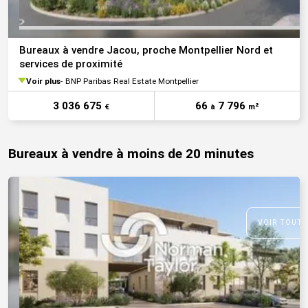
Bureaux à vendre Jacou, proche Montpellier Nord et
services de proximité
Voir plus
BNP Paribas Real Estate Montpellier
3 036 675
66
7 796
€
à
m²
Bureaux à vendre à moins de 20 minutes
VOIR TOUTE