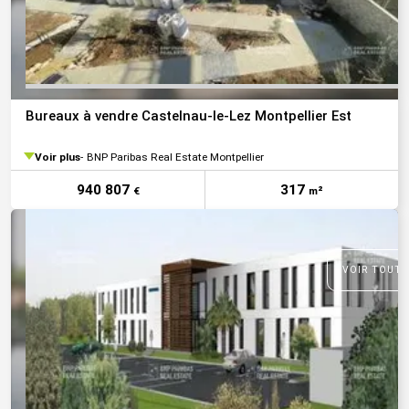
Bureaux à vendre Castelnau-le-Lez Montpellier Est
Voir plus
BNP Paribas Real Estate Montpellier
940 807
317
€
m²
VOIR TOUTE