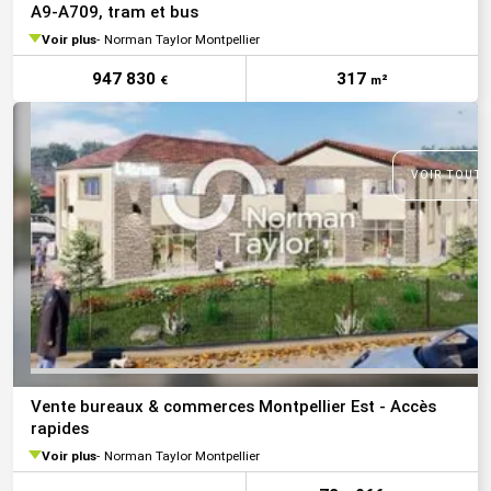
A9-A709, tram et bus
Voir plus
Norman Taylor Montpellier
947 830
317
€
m²
VOIR TOUTE
Vente bureaux & commerces Montpellier Est - Accès
rapides
Voir plus
Norman Taylor Montpellier