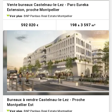
Vente bureaux Castelnau-le-Lez - Parc Eureka
Extension, proche Montpellier
Voir plus
BNP Paribas Real Estate Montpellier
592 020
198
3 597
€
à
m²
VOIR TOUTE
Bureaux à vendre Castelnau-le-Lez - Proche
Montpellier Est
Voir plus
BNP Paribas Real Estate Montpellier