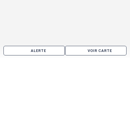
ALERTE
VOIR CARTE
Bureau à vendre aux alentours de Jacou
Montpellier
Castelnau-le-Lez
Mauguio