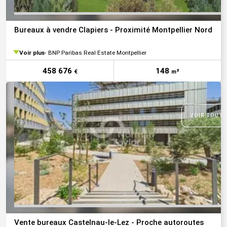
Bureaux à vendre Clapiers - Proximité Montpellier Nord
Voir plus
BNP Paribas Real Estate Montpellier
458 676
148
€
m²
VOIR TOUTE
Vente bureaux Castelnau-le-Lez - Proche autoroutes