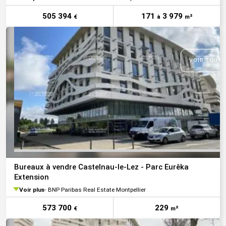
505 394
171
3 979
€
à
m²
VOIR TOUTE
Bureaux à vendre Castelnau-le-Lez - Parc Eurêka
Extension
Voir plus
BNP Paribas Real Estate Montpellier
573 700
229
€
m²