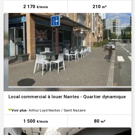
2 170
210
€/mois
m²
VOIR TOUTE
Local commercial à louer Nantes - Quartier dynamique
Voir plus
Arthur Loyd Nantes / Saint Nazaire
1 500
80
€/mois
m²