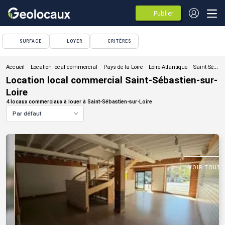
Publier
des
annonces
SURFACE
LOYER
CRITÈRES
Location local commercial
Location local commercial Saint-Sébastien-sur-
Loire
4 locaux commerciaux à louer à Saint-Sébastien-sur-Loire
Par défaut
VOIR TOUTE