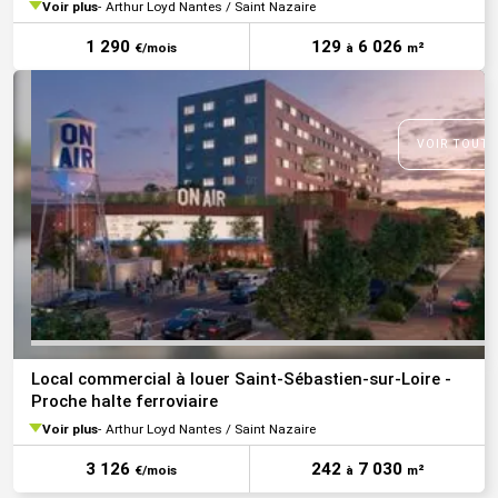
Voir plus
Arthur Loyd Nantes / Saint Nazaire
1 290
129
6 026
€/mois
à
m²
VOIR TOUTE
Local commercial à louer Saint-Sébastien-sur-Loire -
Proche halte ferroviaire
Voir plus
Arthur Loyd Nantes / Saint Nazaire
3 126
242
7 030
€/mois
à
m²