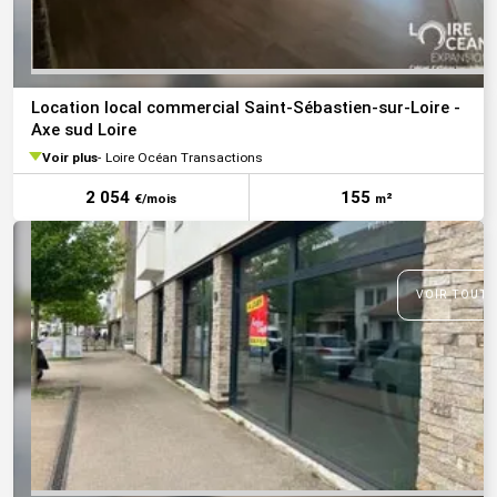
Location local commercial Saint-Sébastien-sur-Loire -
Axe sud Loire
Voir plus
Loire Océan Transactions
2 054
155
€/mois
m²
VOIR TOUTE