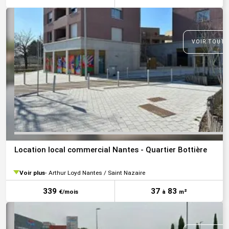
VOIR TOUTE
Location local commercial Nantes - Quartier Bottière
Voir plus
Arthur Loyd Nantes / Saint Nazaire
339
37
83
€/mois
à
m²