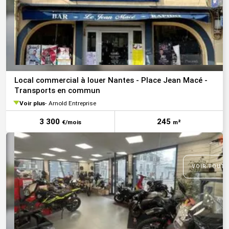
Local commercial à louer Nantes - Place Jean Macé -
Transports en commun
Voir plus
Arnold Entreprise
3 300
245
€/mois
m²
VOIR TOUTE