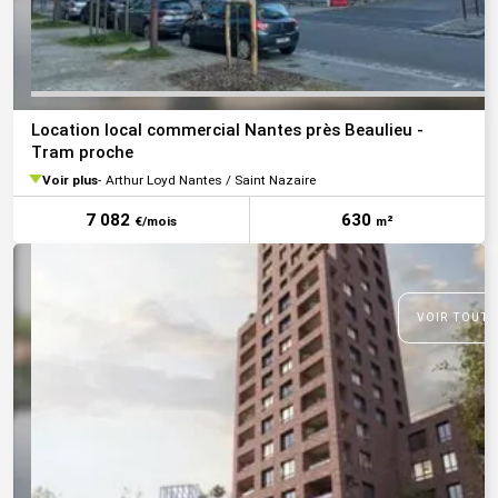
Location local commercial Nantes près Beaulieu -
Tram proche
Voir plus
Arthur Loyd Nantes / Saint Nazaire
7 082
630
€/mois
m²
VOIR TOUTE