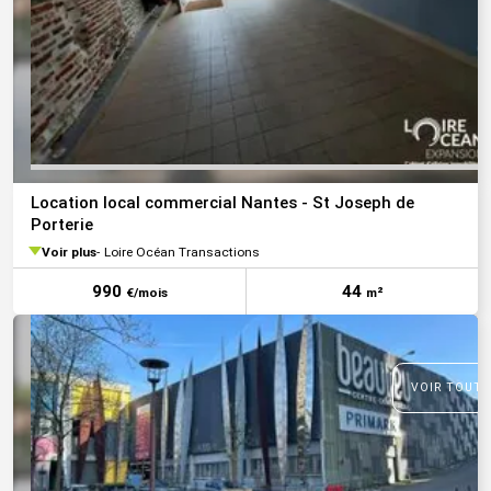
Location local commercial Nantes - St Joseph de
Porterie
Voir plus
Loire Océan Transactions
990
44
€/mois
m²
VOIR TOUTE