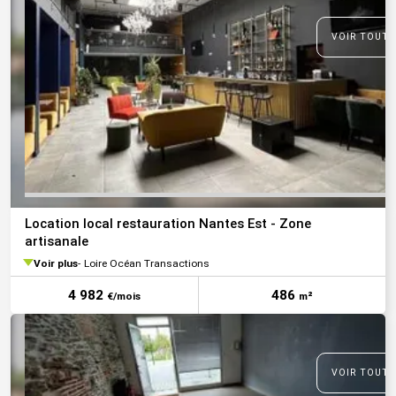
VOIR TOUTE
Location local restauration Nantes Est - Zone
artisanale
Voir plus
Loire Océan Transactions
4 982
486
€/mois
m²
VOIR TOUTE