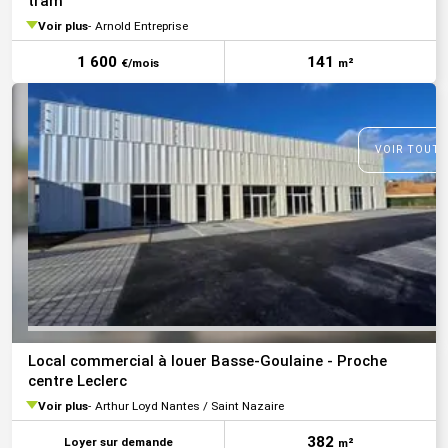
tram
Voir plus
Arnold Entreprise
1 600
141
€/mois
m²
VOIR TOUTE
Local commercial à louer Basse-Goulaine - Proche
centre Leclerc
Voir plus
Arthur Loyd Nantes / Saint Nazaire
382
Loyer sur demande
m²