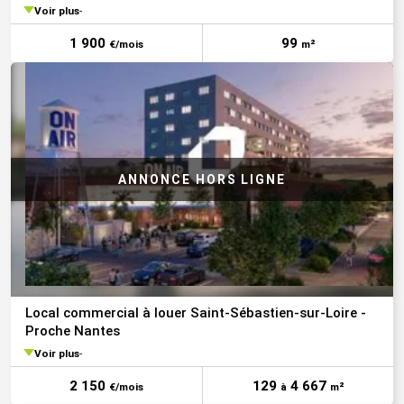
Voir plus
1 900
99
€/mois
m²
Local commercial à louer Saint-Sébastien-sur-Loire -
Proche Nantes
Voir plus
2 150
129
4 667
€/mois
à
m²