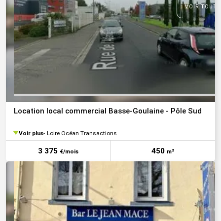
VOIR TOUTE
Location local commercial Basse-Goulaine - Pôle Sud
Voir plus
Loire Océan Transactions
3 375
450
€/mois
m²