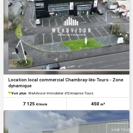
VOIR TOUTE
Location local commercial Chambray-lès-Tours - Zone
dynamique
Voir plus
WeAdvisor Immobilier d'Entreprise Tours
7 125
450
€/mois
m²
VOIR TOUTE