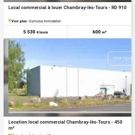
Local commercial à louer Chambray-lès-Tours - RD 910
Voir plus
Osmose Immobilier
5 530
600
€/mois
m²
VOIR TOUTE
Location local commercial Chambray-lès-Tours - 450
m²