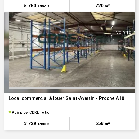
5 760
720
€/mois
m²
VOIR TOUTE
Local commercial à louer Saint-Avertin - Proche A10
Voir plus
CBRE Tertio
3 729
658
€/mois
m²