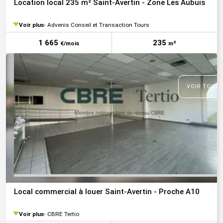
Location local 235 m² Saint-Avertin - Zone Les Aubuis
Voir plus
Advenis Conseil et Transaction Tours
1 665
235
€/mois
m²
VOIR TOUTE
Local commercial à louer Saint-Avertin - Proche A10
Voir plus
CBRE Tertio