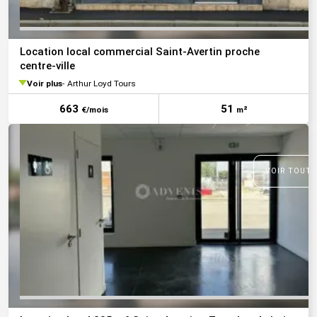
Location local commercial Saint-Avertin proche
centre-ville
Voir plus
Arthur Loyd Tours
663
51
€/mois
m²
VOIR TOUTE