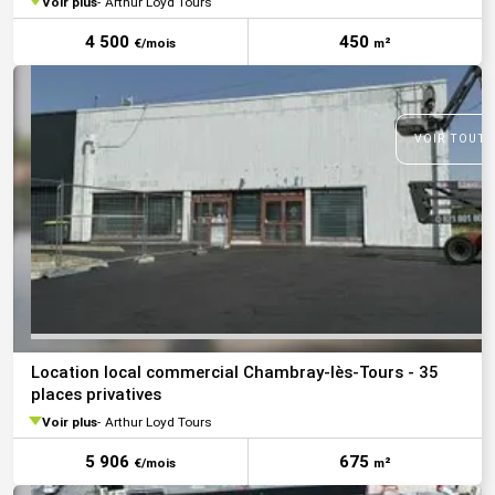
Voir plus
Arthur Loyd Tours
4 500
450
€/mois
m²
VOIR TOUTE
Location local commercial Chambray-lès-Tours - 35
places privatives
Voir plus
Arthur Loyd Tours
5 906
675
€/mois
m²