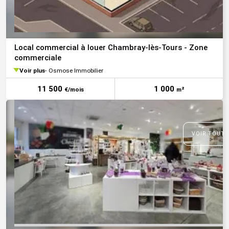
Local commercial à louer Chambray-lès-Tours - Zone
commerciale
Voir plus
Osmose Immobilier
11 500
1 000
€/mois
m²
VOIR TOUTE