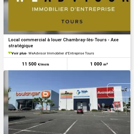
Local commercial à louer Chambray-lès-Tours - Axe
stratégique
Voir plus
WeAdvisor Immobilier d'Entreprise Tours
11 500
1 000
€/mois
m²
VOIR TOUTE