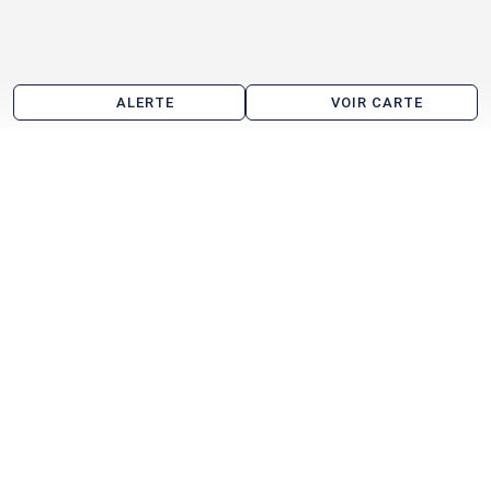
ALERTE
VOIR CARTE
Location de local commercial aux alentours de
Saint-Avertin
Tours
Chambray-lès-Tours
Saint-Cyr-sur-Loire
La Ville-aux-Dames
Montlouis-sur-Loire
Veigné