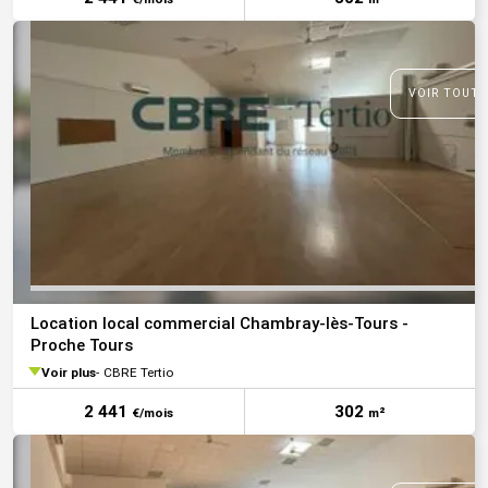
VOIR TOUTE
Location local commercial Chambray-lès-Tours -
Proche Tours
Voir plus
CBRE Tertio
2 441
302
€/mois
m²