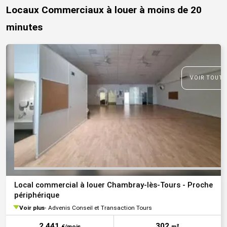
Locaux Commerciaux à louer à moins de 20
minutes
VOIR TOUTE
Local commercial à louer Chambray-lès-Tours - Proche
périphérique
Voir plus
Advenis Conseil et Transaction Tours
2 441
302
€/mois
m²