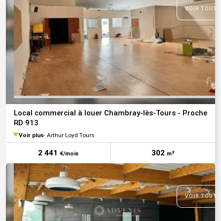
VOIR TOUTE
Local commercial à louer Chambray-lès-Tours - Proche
RD 913
Voir plus
Arthur Loyd Tours
2 441
302
€/mois
m²
VOIR TOUTE