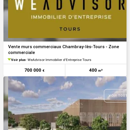
Vente murs commerciaux Chambray-lès-Tours - Zone
commerciale
Voir plus
WeAdvisor Immobilier d'Entreprise Tours
700 000
400
€
m²
VOIR TOUTE