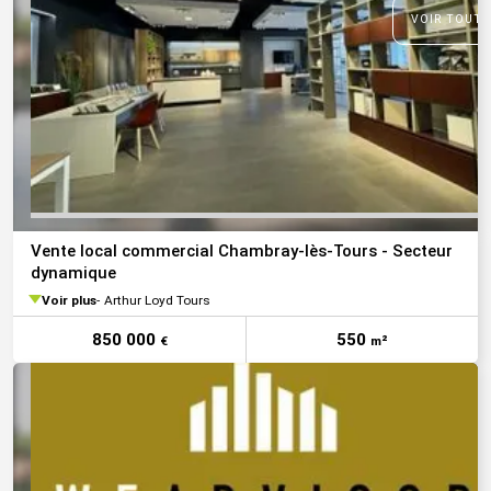
VOIR TOUTE
Vente local commercial Chambray-lès-Tours - Secteur
dynamique
Voir plus
Arthur Loyd Tours
850 000
550
€
m²