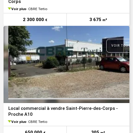
Corps
Voir plus
CBRE Tertio
2 300 000
3 675
€
m²
VOIR TOUTE
Local commercial à vendre Saint-Pierre-des-Corps -
Proche A10
Voir plus
CBRE Tertio
650 000
305
€
m²