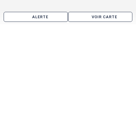
ALERTE
VOIR CARTE
Local commercial à vendre aux alentours de Saint-
Avertin
Tours
Joué-lès-Tours
La Riche
Chambray-lès-Tours
Saint-Pierre-des-Corps
Montbazon
Saint-Cyr-sur-Loire