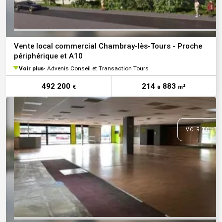
Vente local commercial Chambray-lès-Tours - Proche
périphérique et A10
Voir plus
Advenis Conseil et Transaction Tours
492 200
214
883
€
à
m²
VOIR TOUTE