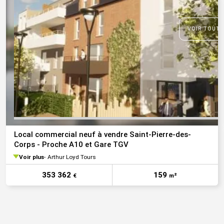
VOIR TOUTE
Local commercial neuf à vendre Saint-Pierre-des-
Corps - Proche A10 et Gare TGV
Voir plus
Arthur Loyd Tours
353 362
159
€
m²