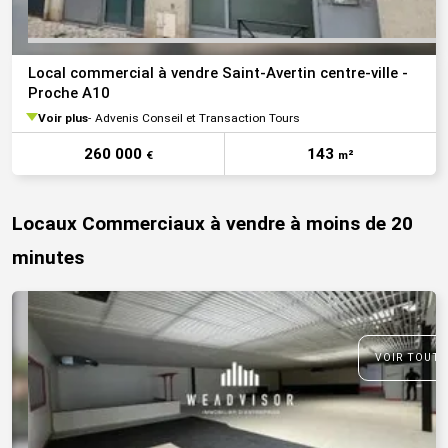
Local commercial à vendre Saint-Avertin centre-ville -
Proche A10
Voir plus
Advenis Conseil et Transaction Tours
260 000
143
€
m²
Locaux Commerciaux à vendre à moins de 20
minutes
VOIR TOUTE