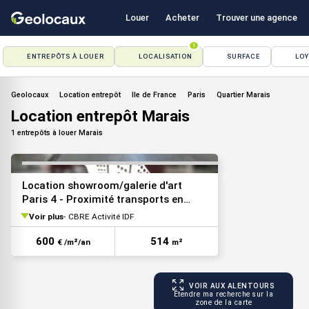
Louer
Acheter
Trouver une agence
1
ENTREPÔTS À LOUER
LOCALISATION
SURFACE
LO
VOIR TOUTES LES PHOTOS
Geolocaux
Location entrepôt
Ile de France
Paris
Quartier Marais
Location entrepôt Marais
1 entrepôts à louer Marais
Location showroom/galerie d'art
Paris 4 - Proximité transports en
commun
Voir plus
CBRE Activité IDF
600
514
€ /m²/an
m²
VOIR AUX ALENTOURS
Étendre ma recherche sur la
zone de la carte