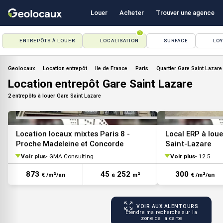
Louer
Acheter
Trouver une agence
1
ENTREPÔTS À LOUER
LOCALISATION
SURFACE
LO
VOIR TOUTES LES PHOTOS
Geolocaux
Location entrepôt
Ile de France
Paris
Quartier Gare Saint Lazare
Location entrepôt Gare Saint Lazare
2 entrepôts à louer Gare Saint Lazare
Location locaux mixtes Paris 8 -
Local ERP à loue
Proche Madeleine et Concorde
Saint-Lazare
Voir plus
GMA Consulting
Voir plus
12.5
873
45
252
300
€ /m²/an
à
m²
€ /m²/an
VOIR AUX ALENTOURS
Étendre ma recherche sur la
zone de la carte