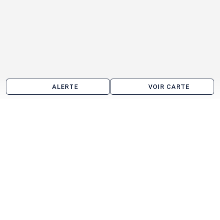
ALERTE
VOIR CARTE
Location d'entrepôt à Paris par quartier
QCA
Champs Elysées
Gare Saint Lazare