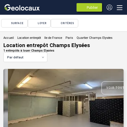
Publier
des
annonces
SURFACE
LOYER
CRITÈRES
Location entrepôt
Location entrepôt Champs Elysées
1 entrepôts à louer Champs Elysées
Par défaut
VOIR TOUTE