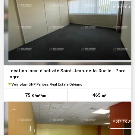
VOIR TOUTE
Location local d'activité Saint-Jean-de-la-Ruelle - Parc
Ingre
Voir plus
BNP Paribas Real Estate Orléans
75
465
€ /m²/an
m²
VOIR TOUTE