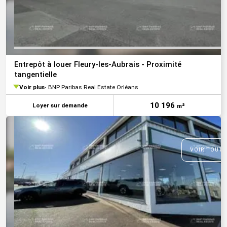
Entrepôt à louer Fleury-les-Aubrais - Proximité
tangentielle
Voir plus
BNP Paribas Real Estate Orléans
10 196
Loyer sur demande
m²
VOIR TOUTE