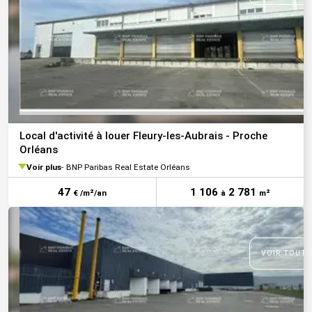
Local d'activité à louer Fleury-les-Aubrais - Proche
Orléans
Voir plus
BNP Paribas Real Estate Orléans
47
1 106
2 781
€ /m²/an
à
m²
VOIR TOUTE