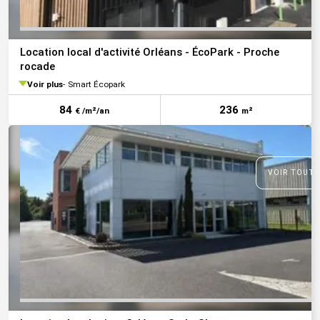
Location local d'activité Orléans - ÉcoPark - Proche
rocade
Voir plus
Smart Écopark
84
236
€ /m²/an
m²
VOIR TOUTE