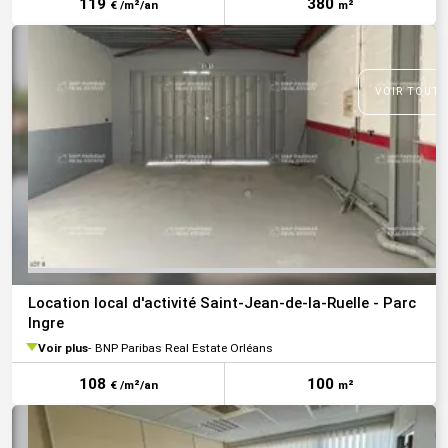
119
380
€ /m²/an
m²
VOIR TOUTE
Location local d'activité Saint-Jean-de-la-Ruelle - Parc
Ingre
Voir plus
BNP Paribas Real Estate Orléans
108
100
€ /m²/an
m²