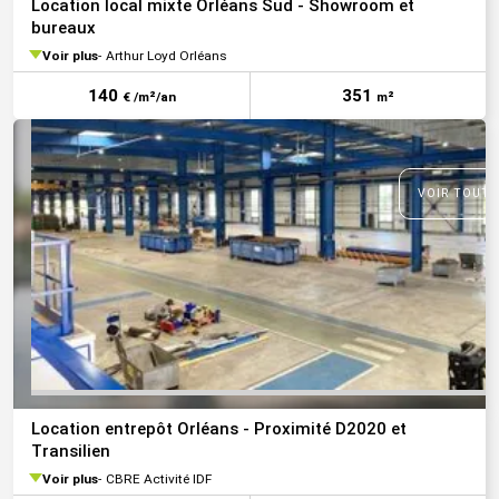
Location local mixte Orléans Sud - Showroom et
bureaux
Voir plus
Arthur Loyd Orléans
140
351
€ /m²/an
m²
VOIR TOUTE
Location entrepôt Orléans - Proximité D2020 et
Transilien
Voir plus
CBRE Activité IDF