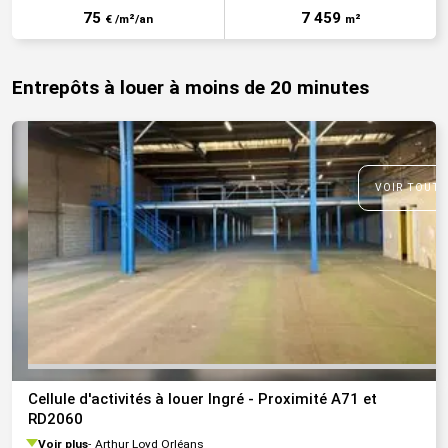
75
7 459
€ /m²/an
m²
Entrepôts à louer à moins de 20 minutes
VOIR TOUTE
Cellule d'activités à louer Ingré - Proximité A71 et
RD2060
Voir plus
Arthur Loyd Orléans