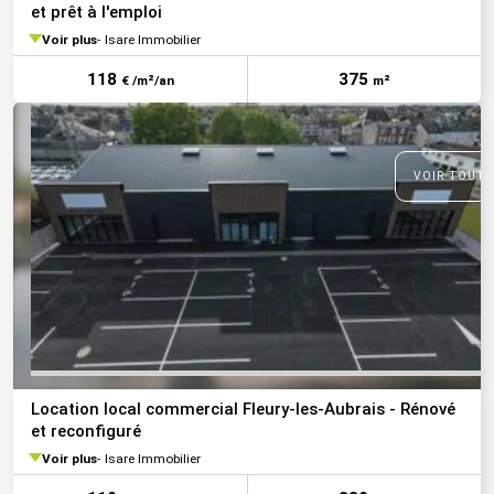
et prêt à l'emploi
Voir plus
Isare Immobilier
118
375
€ /m²/an
m²
VOIR TOUTE
Location local commercial Fleury-les-Aubrais - Rénové
et reconfiguré
Voir plus
Isare Immobilier