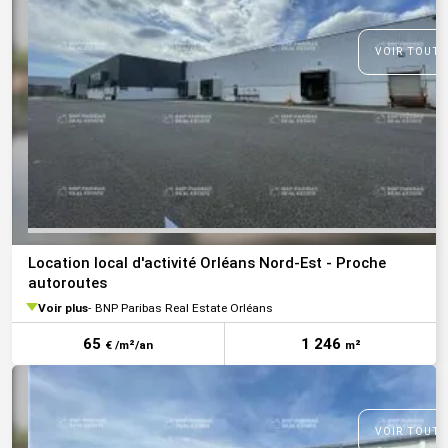
VOIR TOUTE
Location local d'activité Orléans Nord-Est - Proche
autoroutes
Voir plus
BNP Paribas Real Estate Orléans
65
1 246
€ /m²/an
m²
VOIR TOUTE