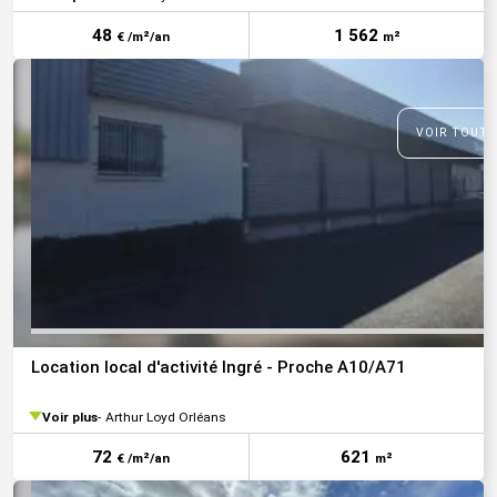
48
1 562
€ /m²/an
m²
VOIR TOUTE
Location local d'activité Ingré - Proche A10/A71
Voir plus
Arthur Loyd Orléans
72
621
€ /m²/an
m²