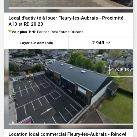
Local d'activité à louer Fleury-les-Aubrais - Proximité
A10 et RD 20.20
Voir plus
BNP Paribas Real Estate Orléans
2 943
Loyer sur demande
m²
VOIR TOUTE
Location local commercial Fleury-les-Aubrais - Rénové