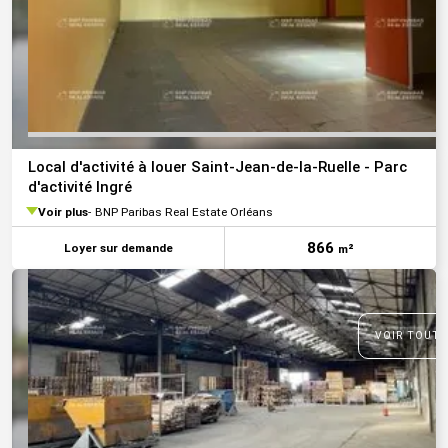
Local d'activité à louer Saint-Jean-de-la-Ruelle - Parc
d'activité Ingré
Voir plus
BNP Paribas Real Estate Orléans
866
Loyer sur demande
m²
VOIR TOUTE