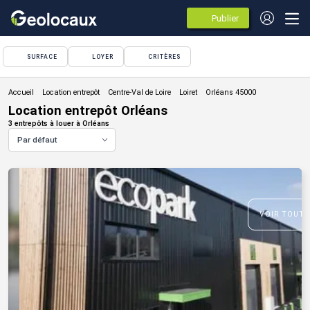
Publier
des
annonces
SURFACE
LOYER
CRITÈRES
Location entrepôt
Location entrepôt Orléans
3 entrepôts à louer à Orléans
Par défaut
VOIR TOUTE