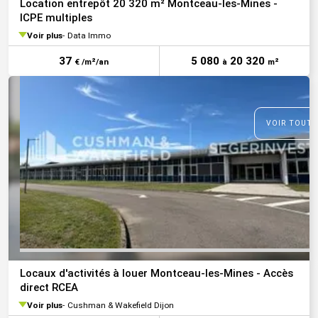
Location entrepôt 20 320 m² Montceau-les-Mines -
ICPE multiples
Voir plus
Data Immo
37
5 080
20 320
€ /m²/an
à
m²
VOIR TOUTE
Locaux d'activités à louer Montceau-les-Mines - Accès
direct RCEA
Voir plus
Cushman & Wakefield Dijon