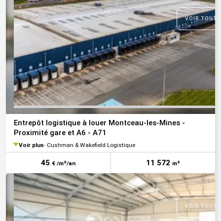
VOIR TOUTE
Entrepôt logistique à louer Montceau-les-Mines -
Proximité gare et A6 - A71
Voir plus
Cushman & Wakefield Logistique
45
11 572
€ /m²/an
m²
VOIR TOUTE