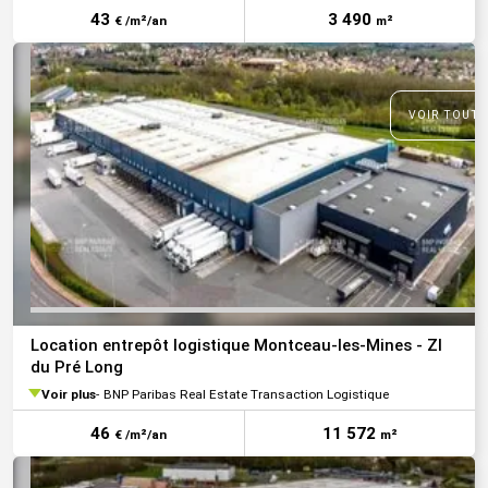
43
3 490
€ /m²/an
m²
VOIR TOUTE
Location entrepôt logistique Montceau-les-Mines - ZI
du Pré Long
Voir plus
BNP Paribas Real Estate Transaction Logistique
46
11 572
€ /m²/an
m²