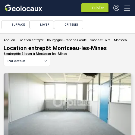
Publier
des
annonces
SURFACE
LOYER
CRITÈRES
Location entrepôt
Location entrepôt Montceau-les-Mines
6 entrepôts à louer à Montceau-les-Mines
Par défaut
VOIR TOUTE