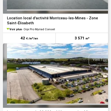
Location local d'activité Montceau-les-Mines - Zone
Saint-Élisabeth
Voir plus
Orpi Pro Myriad Conseil
42
3 571
€ /m²/an
m²
VOIR TOUTE