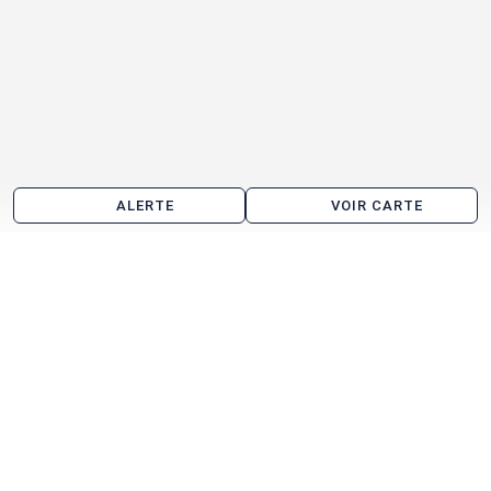
ALERTE
VOIR CARTE
Location d'entrepôt aux alentours de Montceau-
les-Mines
Blanzy