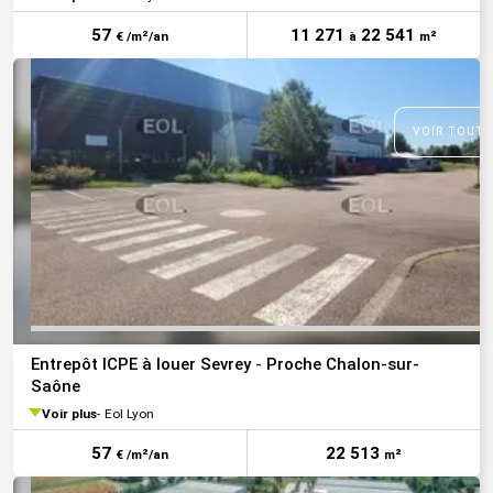
57
11 271
22 541
€ /m²/an
à
m²
VOIR TOUTE
Entrepôt ICPE à louer Sevrey - Proche Chalon-sur-
Saône
Voir plus
Eol Lyon
57
22 513
€ /m²/an
m²