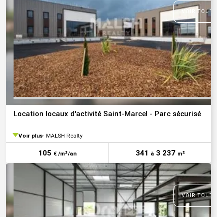
VOIR TOUTE
Location locaux d'activité Saint-Marcel - Parc sécurisé
Voir plus
MALSH Realty
105
341
3 237
€ /m²/an
à
m²
VOIR TOUTE