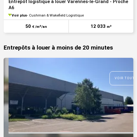
Entrepôt logistique à louer Varennes-le-Grand - Proche
A6
Voir plus
Cushman & Wakefield Logistique
50
12 033
€ /m²/an
m²
Entrepôts à louer à moins de 20 minutes
VOIR TOUTE