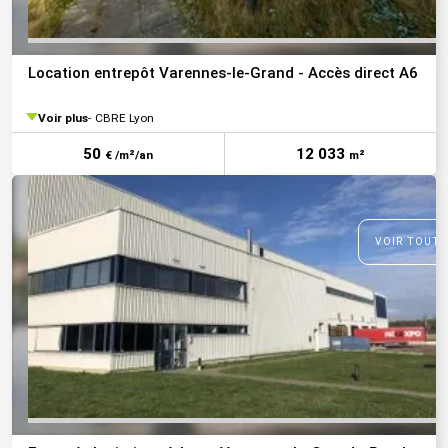
Location entrepôt Varennes-le-Grand - Accès direct A6
Voir plus
CBRE Lyon
50
12 033
€ /m²/an
m²
VOIR TOUTE