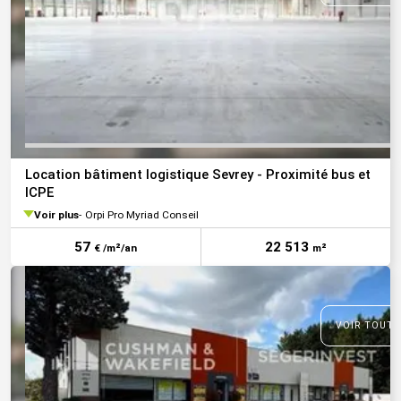
Location bâtiment logistique Sevrey - Proximité bus et
ICPE
Voir plus
Orpi Pro Myriad Conseil
57
22 513
€ /m²/an
m²
VOIR TOUTE