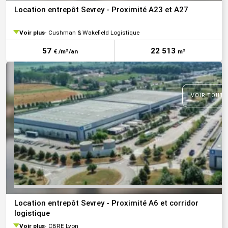
Location entrepôt Sevrey - Proximité A23 et A27
Voir plus
Cushman & Wakefield Logistique
57
22 513
€ /m²/an
m²
VOIR TOUTE
Location entrepôt Sevrey - Proximité A6 et corridor
logistique
Voir plus
CBRE Lyon