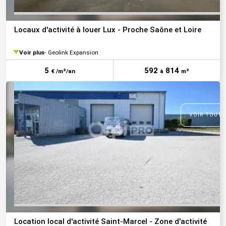
Locaux d'activité à louer Lux - Proche Saône et Loire
Voir plus
Geolink Expansion
5
592
814
€ /m²/an
à
m²
VOIR TOUTE
Location local d'activité Saint-Marcel - Zone d'activité