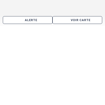
ALERTE
VOIR CARTE
Location d'entrepôt aux alentours de Varennes-le-
Grand
Saint-Marcel
Chalon-sur-Saône
Sevrey
Épervans
Lux
Sennecey-le-Grand