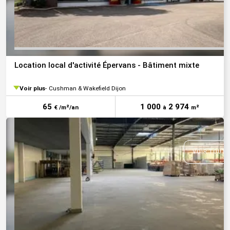
Location local d'activité Épervans - Bâtiment mixte
Voir plus
Cushman & Wakefield Dijon
65
1 000
2 974
€ /m²/an
à
m²
VOIR TOUTE