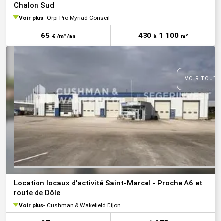
Chalon Sud
Voir plus
Orpi Pro Myriad Conseil
65
430
1 100
€ /m²/an
à
m²
VOIR TOUTE
Location locaux d'activité Saint-Marcel - Proche A6 et
route de Dôle
Voir plus
Cushman & Wakefield Dijon