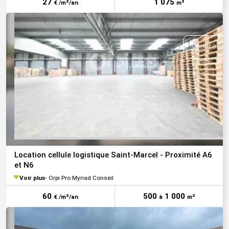
27
1 075
€ /m²/an
m²
VOIR TOUTE
Location cellule logistique Saint-Marcel - Proximité A6
et N6
Voir plus
Orpi Pro Myriad Conseil
60
500
1 000
€ /m²/an
à
m²