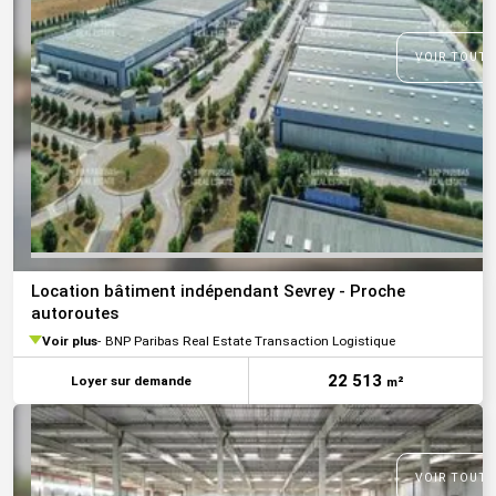
VOIR TOUTE
Location bâtiment indépendant Sevrey - Proche
autoroutes
Voir plus
BNP Paribas Real Estate Transaction Logistique
22 513
Loyer sur demande
m²
VOIR TOUTE