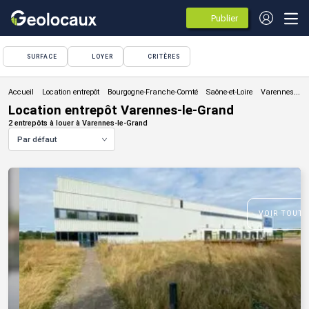
Publier
des
annonces
SURFACE
LOYER
CRITÈRES
Location entrepôt
Location entrepôt Varennes-le-Grand
2 entrepôts à louer à Varennes-le-Grand
Par défaut
VOIR TOUTE