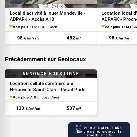
Local d'activité à louer Mondeville -
Location local d'
ADPARK - Accès A13
ADPARK - Proche
Voir plus
LEM CBRE Caen
Voir plus
LEM CBR
98
482
98
€ /m²/an
m²
€ /m²/an
Précédemment sur Geolocaux
Location cellule commerciale
Hérouville-Saint-Clair - Retail Park
Voir plus
Arthur Loyd Caen
130
507
€ /m²/an
m²
VOIR AUX ALENTOURS
Étendre ma recherche sur la
zone de la carte