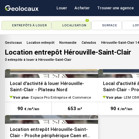
Louer
Acheter
Trouver une agence
1
ENTREPÔTS À LOUER
LOCALISATION
SURFACE
LO
VOIR TOUTES LES PHOTOS
Geolocaux
Location entrepôt
Normandie
Calvados
Hérouville-Saint-Clair 1
Location entrepôt Hérouville-Saint-Clair
3 entrepôts à louer à Hérouville-Saint-Clair
VOIR TOUTES LES PHOTOS
Local d'activité à louer Hérouville-
Local d'activité 
Saint-Clair - Plateau Nord
Saint-Clair - Pr
Voir plus
Espace Pro Entreprise et Commerce
Voir plus
LEM CBR
90
653
90
€ /m²/an
m²
€ /m²/an
Location entrepôt Hérouville-Saint-
Clair - Proche périphérique Caen et