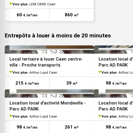
A13
Voir plus
LEM CBRE Caen
VOIR TOUTES LES PHOTOS
60
860
€ /m²/an
m²
Entrepôts à louer à moins de 20 minutes
VOIR TOUTES LES PHOTOS
Local tertiaire à louer Caen centre-
Location local d'
ville - Proche transports
Parc AD PARK
Voir plus
Arthur Loyd Caen
Voir plus
Arthur L
215
39
98
€ /m²/an
m²
€ /m²/an
VOIR TOUTES LES PHOTOS
Location local d'activité Mondeville -
Location local d'
Parc AD PARK
Parc AD PARK
Voir plus
Arthur Loyd Caen
Voir plus
Arthur L
98
261
98
€ /m²/an
m²
€ /m²/an