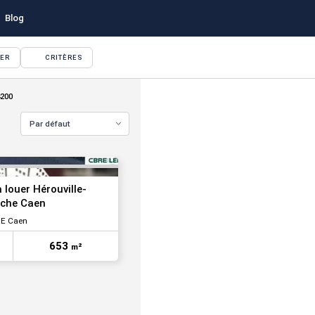
Blog
YER
CRITÈRES
VOIR TOUTES LES PHOTOS
4200
Par défaut
à louer Hérouville-
oche Caen
E Caen
653
m²