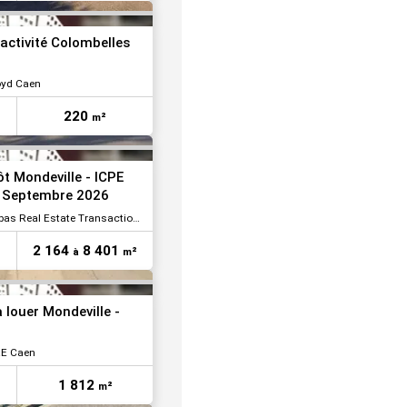
VOIR TOUTES LES PHOTOS
'activité Colombelles
oyd Caen
220
m²
VOIR TOUTES LES PHOTOS
t Mondeville - ICPE
n Septembre 2026
 Real Estate Transaction Logistique
2 164
8 401
à
m²
à louer Mondeville -
E Caen
1 812
m²