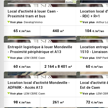
VOIR TOUTES LES PHOTOS
Local d'activité à louer Caen -
Location local d
Proximité tram et bus
- RDC + R+1
Voir plus
Develop'immo
Voir plus
Arthur L
65
440
104
€ /m²/an
m²
€ /m²/an
Entrepôt logistique à louer Mondeville
Location entrepô
- Proximité périphérique et A13
1510 - Livraiso
Voir plus
LEM CBRE Caen
Voir plus
BNP Paribas
60
2 164
8 401
60
€ /m²/an
à
m²
€ /m²/an
Location local d'activité Mondeville -
Local d'activité 
ADPARK - Accès A13
Est de Caen
Voir plus
LEM CBRE Caen
Voir plus
LEM CBR
98
261
72
€ /m²/an
m²
€ /m²/an