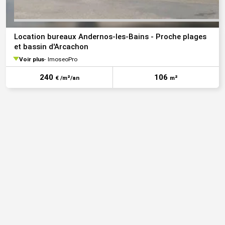
Location bureaux Andernos-les-Bains - Proche plages
et bassin d'Arcachon
Voir plus
ImoseoPro
240
106
€ /m²/an
m²