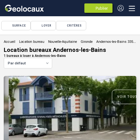
Publier
des
annonces
SURFACE
LOYER
CRITÈRES
Location bureau
Location bureaux Andernos-les-Bains
1 bureaux à louer à Andernos-les-Bains
Par défaut
VOIR TOUTE