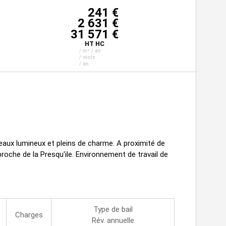
241 €
2 631 €
31 571 €
HT HC
/ m² / an
/ mois
/ an
ux lumineux et pleins de charme. A proximité de
che de la Presqu'ile. Environnement de travail de
Type de bail
Charges
Rév. annuelle