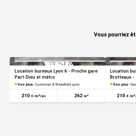
VOIR TOUTES LES PHOTOS
Vous pourriez êt
Location bureaux Lyon 6 - Proche gare
Location bu
Part-Dieu et métro
Brotteaux -
Voir plus
Cushman & Wakefield Lyon
Voir plus
Sav
210
262
210
€ /m²/an
m²
€ /m²