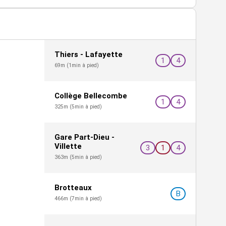
cord copro)
Thiers - Lafayette
1
4
69m (1min à pied)
Collège Bellecombe
1
4
325m (5min à pied)
Gare Part-Dieu -
Villette
3
1
4
363m (5min à pied)
posé sont disponibles sur le site Géorisques :
Brotteaux
B
466m (7min à pied)