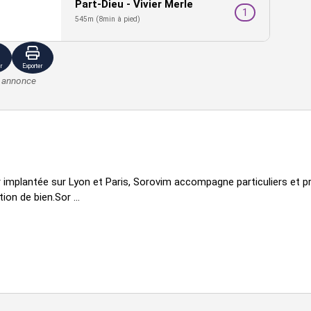
Part-Dieu - Vivier Merle
1
545m (8min à pied)
r
Exporter
e annonce
 implantée sur Lyon et Paris, Sorovim accompagne particuliers et pr
on de bien.Sor ...