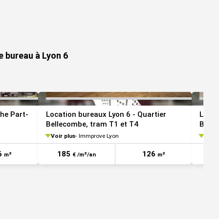
VOIR TOUTES LES PHOTOS
VOIR TOUTES LES 
e bureau à Lyon 6
he Part-
Location bureaux Lyon 6 - Quartier
Locat
Bellecombe, tram T1 et T4
Brott
Métro
Voir plus
Immprove Lyon
Voir 
6
185
126
1
m²
€ /m²/an
m²