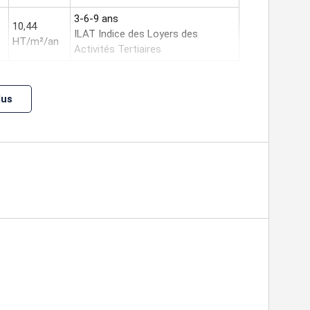
3-6-9 ans
10,44
ILAT Indice des Loyers des
HT/m²/an
Activités Tertiaires
lus
du preneur