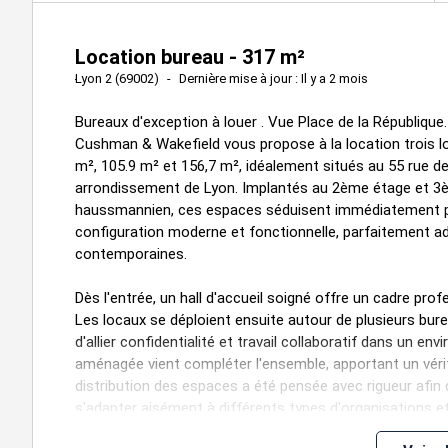
Location bureau - 317 m²
Lyon 2 (69002)
Dernière mise à jour : Il y a 2 mois
Bureaux d'exception à louer . Vue Place de la République.
Cushman & Wakefield vous propose à la location trois lo
m², 105.9 m² et 156,7 m², idéalement situés au 55 rue d
arrondissement de Lyon. Implantés au 2ème étage et 3è
haussmannien, ces espaces séduisent immédiatement par
configuration moderne et fonctionnelle, parfaitement a
contemporaines.
Dès l'entrée, un hall d'accueil soigné offre un cadre prof
Les locaux se déploient ensuite autour de plusieurs bure
d'allier confidentialité et travail collaboratif dans un e
aménagée vient compléter l'ensemble, apportant un vérit
distribution des espaces a été pensée avec rigueur afin 
s'adapter aisément à différents types d'organisations et d