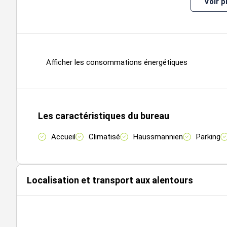
Voir p
Au-delà de ses prestations intrinsèques, ce bien bénéfi
la Presqu'île lyonnaise, dans un environnement à la fois d
immédiate d'une offre riche et qualitative de commerces,
également un atout majeur, grâce à une desserte optima
déplacements de vos collaborateurs comme de vos clie
Afficher les consommations énergétiques
Cette adresse emblématique conjugue ainsi visibilité, cent
idéal pour accompagner le développement et renforcer l'i
rare de s'implanter durablement dans l'un des secteurs l
Les caractéristiques du bureau
Accueil
Climatisé
Haussmannien
Parking
Étage
Type
Surfaces
Dispo
R+3
Bureaux
105,9
Après accord
330 H
Localisation et transport aux alentours
R+2
Bureaux
156,7
Après accord
330 H