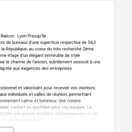
 Balcon . Lyon Presqu'île
ts de bureaux d'une superficie respective de 54,3
e la République, au coeur du très recherché 2ème
me étage d'un élégant immeuble de style
 le charme de l'ancien, subtilement associé à une
daptée aux exigences des entreprises
essionnel et valorisant pour recevoir vos visiteurs.
aux individuels et salles de réunion, permettant
nvironnement calme et lumineux. Une cuisine
able confort au quotidien pour vos équipes. La
d'offrir une grande flexibilité d'aménagement et de
'activités tertiaires.