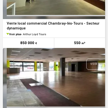
Vente local commercial Chambray-lès-Tours - Secteur
dynamique
Voir plus
Arthur Loyd Tours
850 000
550
€
m²
VOIR TOUTE