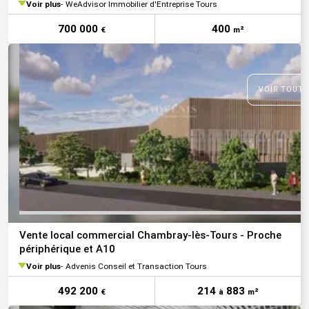
Voir plus
WeAdvisor Immobilier d'Entreprise Tours
700 000
400
€
m²
VOIR TOUTE
Vente local commercial Chambray-lès-Tours - Proche
périphérique et A10
Voir plus
Advenis Conseil et Transaction Tours
492 200
214
883
€
à
m²