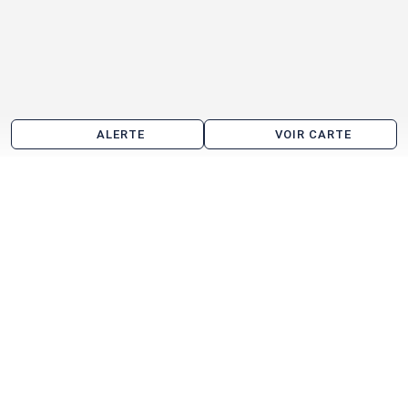
ALERTE
VOIR CARTE
Local commercial à vendre aux alentours de
Chambray-lès-Tours
Tours
Joué-lès-Tours
La Riche