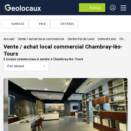
Publier
des
annonces
SURFACE
PRIX
CRITÈRES
Vente / achat local commercial
Vente / achat local commercial Chambray-lès-
Tours
5 locaux commerciaux à vendre à Chambray-lès-Tours
Par défaut
VOIR TOUTE