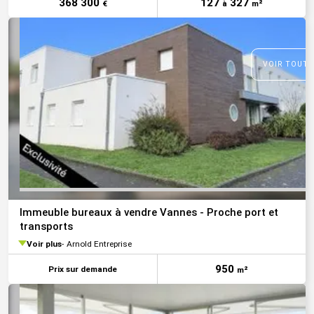
368 300
127
327
€
à
m²
VOIR TOUTE
Immeuble bureaux à vendre Vannes - Proche port et
transports
Voir plus
Arnold Entreprise
950
Prix sur demande
m²