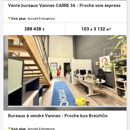
Vente bureaux Vannes CARRE 56 - Proche voie express
Voir plus
Arnold Entreprise
288 438
103
3 132
€
à
m²
VOIR TOUTE
Bureaux à vendre Vannes - Proche bus BreizhGo
Voir plus
Arnold Entreprise