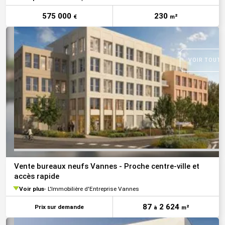
575 000
230
€
m²
VOIR TOUTE
Vente bureaux neufs Vannes - Proche centre-ville et
accès rapide
Voir plus
L'Immobilière d'Entreprise Vannes
87
2 624
Prix sur demande
à
m²