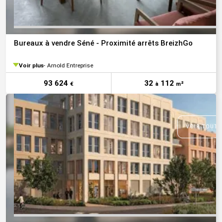
Bureaux à vendre Séné - Proximité arrêts BreizhGo
Voir plus
Arnold Entreprise
93 624
32
112
€
à
m²
VOIR TOUTE