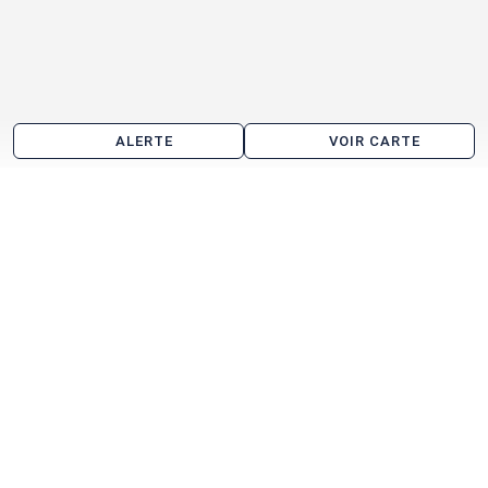
ALERTE
VOIR CARTE
Bureau à vendre aux alentours de Noyalo
Vannes
Saint-Avé