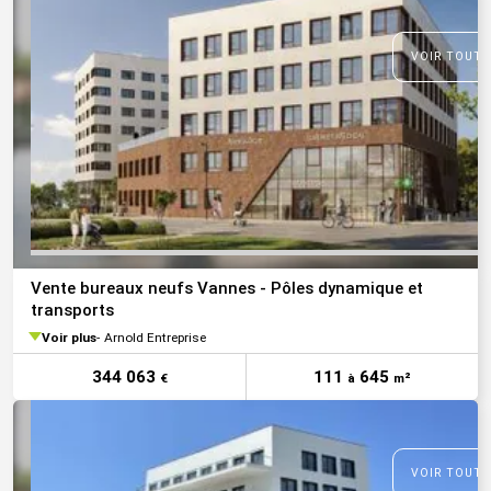
VOIR TOUTE
Vente bureaux neufs Vannes - Pôles dynamique et
transports
Voir plus
Arnold Entreprise
344 063
111
645
€
à
m²
VOIR TOUTE