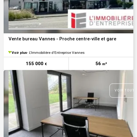
Vente bureau Vannes - Proche centre-ville et gare
Voir plus
L'Immobilière d'Entreprise Vannes
155 000
56
€
m²
VOIR TOUTE