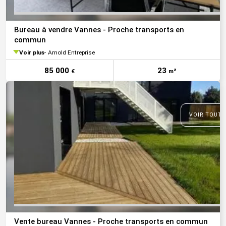
Bureau à vendre Vannes - Proche transports en
commun
Voir plus
Arnold Entreprise
85 000
23
€
m²
VOIR TOUTE
Vente bureau Vannes - Proche transports en commun