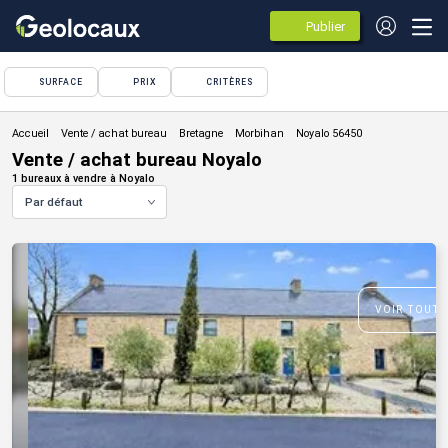
Publier
des
annonces
SURFACE
PRIX
CRITÈRES
Vente / achat bureau
Vente / achat bureau Noyalo
1 bureaux à vendre à Noyalo
Par défaut
VOIR TOUTE