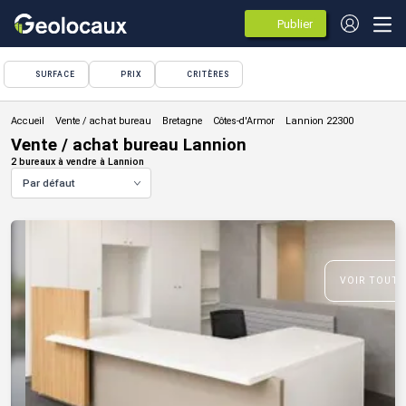
Publier
des
annonces
SURFACE
PRIX
CRITÈRES
Vente / achat bureau
Vente / achat bureau Lannion
2 bureaux à vendre à Lannion
Par défaut
VOIR TOUTE