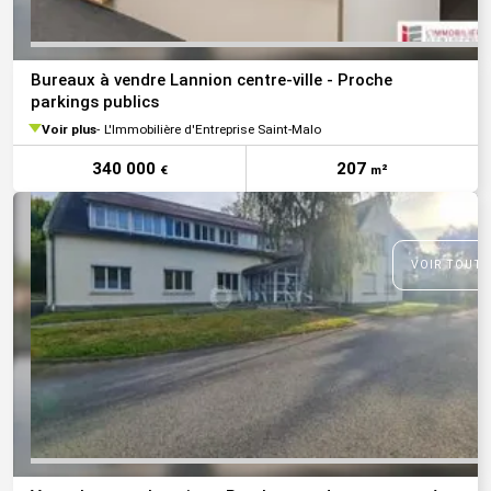
Bureaux à vendre Lannion centre-ville - Proche
parkings publics
Voir plus
L'Immobilière d'Entreprise Saint-Malo
340 000
207
€
m²
VOIR TOUTE