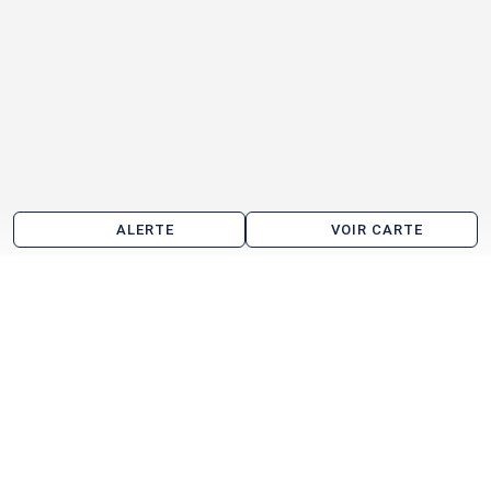
ALERTE
VOIR CARTE
Les agences immobilières
Arthur Loyd Bretagne