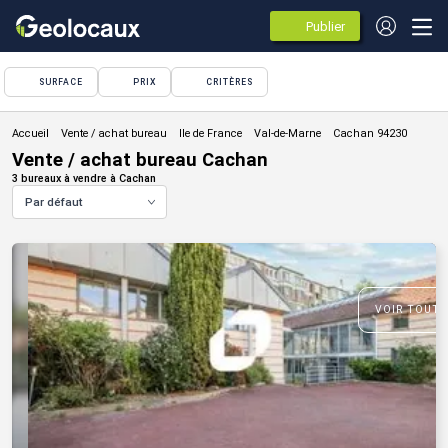
Publier
des
annonces
SURFACE
PRIX
CRITÈRES
Vente / achat bureau
Vente / achat bureau Cachan
3 bureaux à vendre à Cachan
Par défaut
VOIR TOUTE