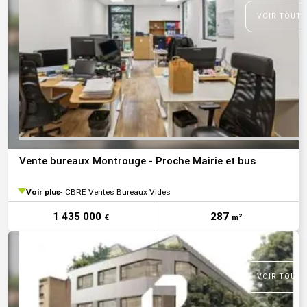
VOIR TOUTE
Vente bureaux Montrouge - Proche Mairie et bus
Voir plus
CBRE Ventes Bureaux Vides
1 435 000
287
€
m²
VOIR TOUTE