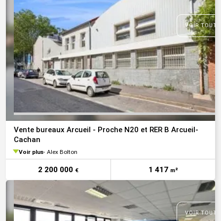
VOIR TOUTE
Vente bureaux Arcueil - Proche N20 et RER B Arcueil-
Cachan
Voir plus
Alex Bolton
2 200 000
1 417
€
m²
VOIR TOUTE