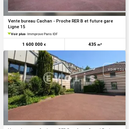
Vente bureau Cachan - Proche RER B et future gare
Ligne 15
Voir plus
Immprove Paris IDF
1 600 000
435
€
m²
VOIR TOUTE