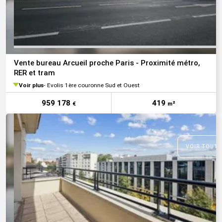
Vente bureau Arcueil proche Paris - Proximité métro,
RER et tram
Voir plus
Evolis 1ère couronne Sud et Ouest
959 178
419
€
m²
VOIR TOUTE