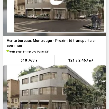
Vente bureaux Montrouge - Proximité transports en
commun
Voir plus
Immprove Paris IDF
610 763
121
2 467
€
à
m²
VOIR TOUTE