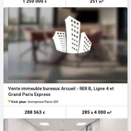
1 250 000
251
€
m²
Vente immeuble bureaux Arcueil - RER B, Ligne 4 et
Grand Paris Express
Voir plus
Immprove Paris IDF
288 563
285
4 000
€
à
m²