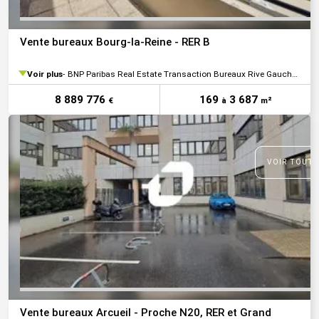
Vente bureaux Bourg-la-Reine - RER B
Voir plus
BNP Paribas Real Estate Transaction Bureaux Rive Gauche Sud-Ouest IDF
8 889 776
169
3 687
€
à
m²
VOIR TOUTE
Vente bureaux Arcueil - Proche N20, RER et Grand