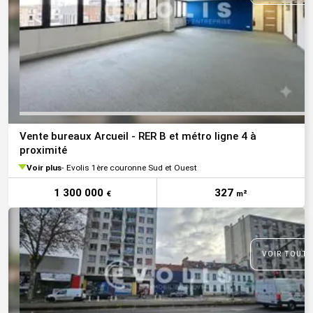
Vente bureaux Arcueil - RER B et métro ligne 4 à
proximité
Voir plus
Evolis 1ère couronne Sud et Ouest
1 300 000
327
€
m²
VOIR TOUTE