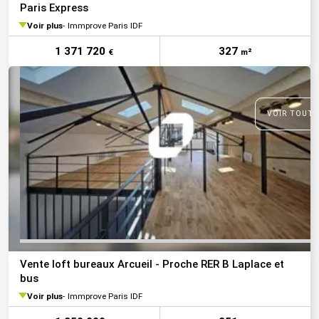
Paris Express
Voir plus
Immprove Paris IDF
1 371 720
327
€
m²
VOIR TOUTE
Vente loft bureaux Arcueil - Proche RER B Laplace et
bus
Voir plus
Immprove Paris IDF