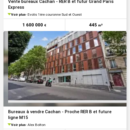
Vente bureaux Cachan - RER B et futur Grand Paris
Express
Voir plus
Evolis 1ère couronne Sud et Ouest
1 600 000
445
€
m²
VOIR TOUTE
Bureaux à vendre Cachan - Proche RER B et future
ligne M15
Voir plus
Alex Bolton