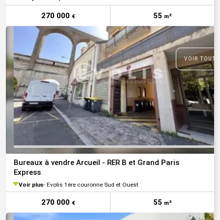
270 000
55
€
m²
VOIR TOUTE
Bureaux à vendre Arcueil - RER B et Grand Paris
Express
Voir plus
Evolis 1ère couronne Sud et Ouest
270 000
55
€
m²