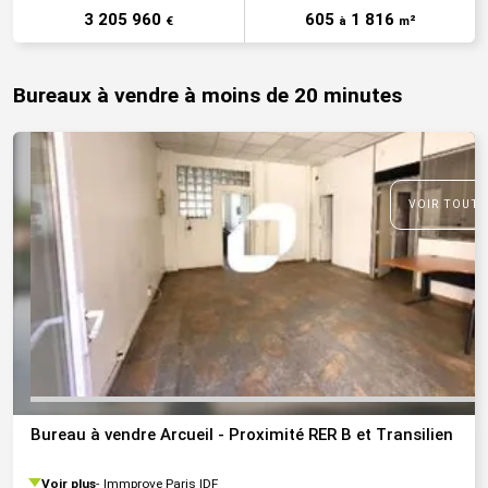
3 205 960
605
1 816
€
à
m²
Bureaux à vendre à moins de 20 minutes
VOIR TOUTE
Bureau à vendre Arcueil - Proximité RER B et Transilien
Voir plus
Immprove Paris IDF