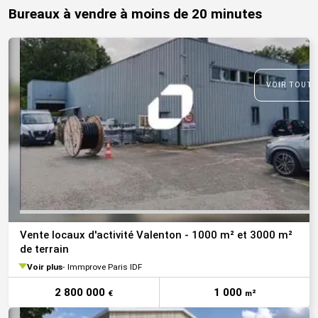
Bureaux à vendre à moins de 20 minutes
VOIR TOUTE
Vente locaux d'activité Valenton - 1000 m² et 3000 m²
de terrain
Voir plus
Immprove Paris IDF
2 800 000
1 000
€
m²