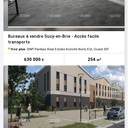
Bureaux à vendre Sucy-en-Brie - Accès facile
transports
Voir plus
BNP Paribas Real Estate Activité Nord, Est, Ouest IDF
630 000
254
€
m²
VOIR TOUTE