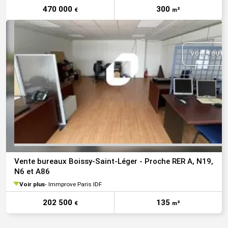
470 000
300
€
m²
VOIR TOUTE
Vente bureaux Boissy-Saint-Léger - Proche RER A, N19,
N6 et A86
Voir plus
Immprove Paris IDF
202 500
135
€
m²