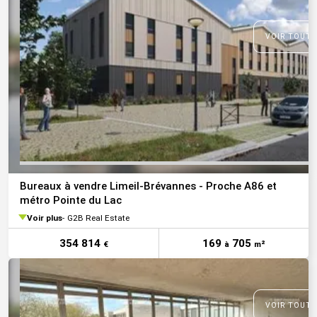
VOIR TOUTE
Bureaux à vendre Limeil-Brévannes - Proche A86 et
métro Pointe du Lac
Voir plus
G2B Real Estate
354 814
169
705
€
à
m²
VOIR TOUTE