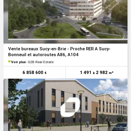
Vente bureaux Sucy-en-Brie - Proche RER A Sucy-
Bonneuil et autoroutes A86, A104
Voir plus
G2B Real Estate
6 858 600
1 491
2 982
€
à
m²
VOIR TOUTE