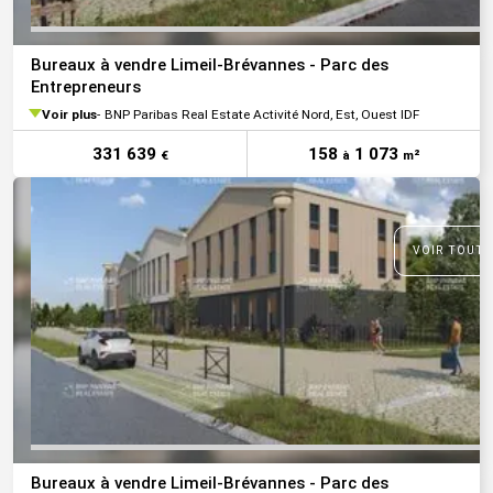
Bureaux à vendre Limeil-Brévannes - Parc des
Entrepreneurs
Voir plus
BNP Paribas Real Estate Activité Nord, Est, Ouest IDF
331 639
158
1 073
€
à
m²
VOIR TOUTE
Bureaux à vendre Limeil-Brévannes - Parc des