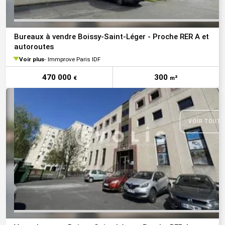
Bureaux à vendre Boissy-Saint-Léger - Proche RER A et
autoroutes
Voir plus
Immprove Paris IDF
470 000
300
€
m²
VOIR TOUTE