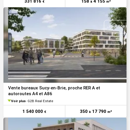
331 816
158
4 155
€
à
m²
VOIR TOUTE
Vente bureaux Sucy-en-Brie, proche RER A et
autoroutes A4 et A86
Voir plus
G2B Real Estate
1 540 000
350
17 790
€
à
m²