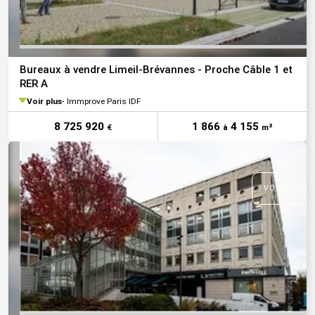
Bureaux à vendre Limeil-Brévannes - Proche Câble 1 et
RER A
Voir plus
Immprove Paris IDF
8 725 920
1 866
4 155
€
à
m²
VOIR TOUTE