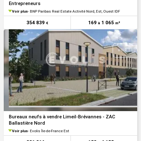
Entrepreneurs
Voir plus
BNP Paribas Real Estate Activité Nord, Est, Ouest IDF
354 839
169
1 065
€
à
m²
VOIR TOUTE
Bureaux neufs à vendre Limeil-Brévannes - ZAC
Ballastière Nord
Voir plus
Evolis Île-de-France Est