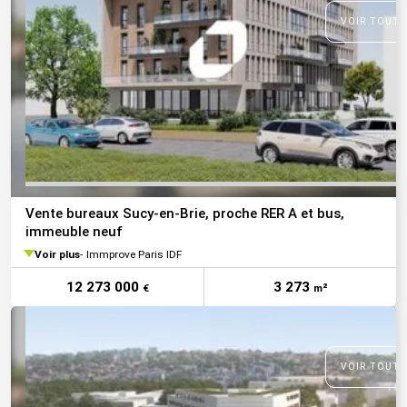
VOIR TOUTE
Vente bureaux Sucy-en-Brie, proche RER A et bus,
immeuble neuf
Voir plus
Immprove Paris IDF
12 273 000
3 273
€
m²
VOIR TOUTE