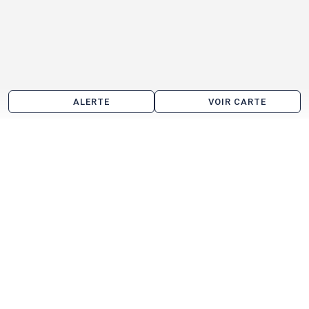
ALERTE
VOIR CARTE
Bureau à vendre aux alentours de Boissy-Saint-
Léger
Créteil
Saint-Maur-des-Fossés
Limeil-Brévannes