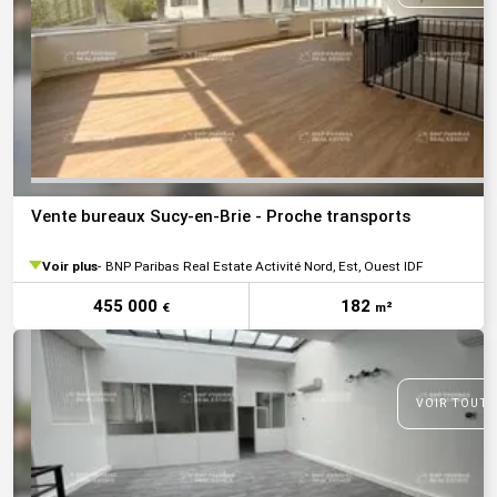
Vente bureaux Sucy-en-Brie - Proche transports
Voir plus
BNP Paribas Real Estate Activité Nord, Est, Ouest IDF
455 000
182
€
m²
VOIR TOUTE