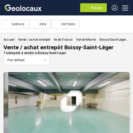
Publier
des
annonces
SURFACE
PRIX
CRITÈRES
Vente / achat entrepôt
Vente / achat entrepôt Boissy-Saint-Léger
7 entrepôts à vendre à Boissy-Saint-Léger
Par défaut
VOIR TOUTE