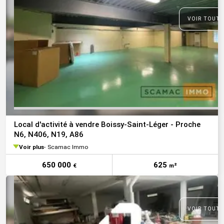
VOIR TOUTE
Local d'activité à vendre Boissy-Saint-Léger - Proche
N6, N406, N19, A86
Voir plus
Scamac Immo
650 000
625
€
m²
VOIR TOUTE