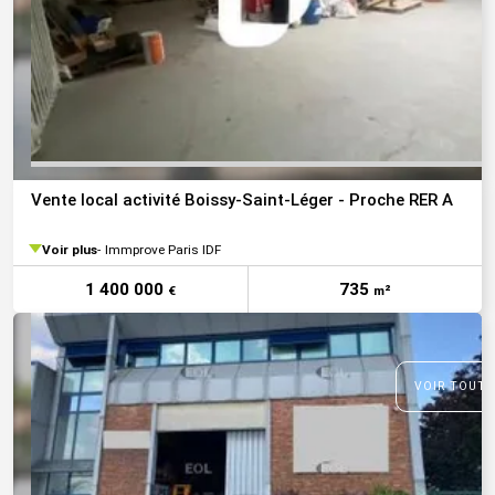
Vente local activité Boissy-Saint-Léger - Proche RER A
Voir plus
Immprove Paris IDF
1 400 000
735
€
m²
VOIR TOUTE