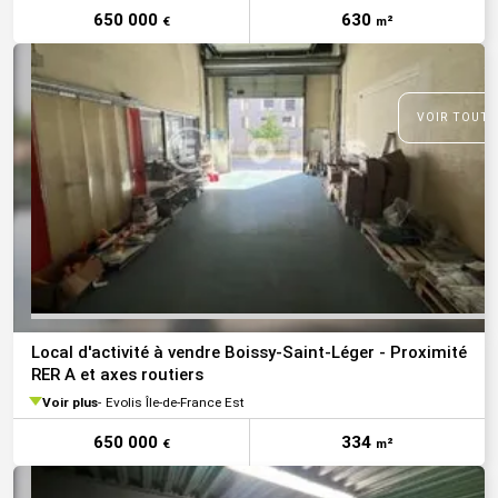
650 000
630
€
m²
VOIR TOUTE
Local d'activité à vendre Boissy-Saint-Léger - Proximité
RER A et axes routiers
Voir plus
Evolis Île-de-France Est
650 000
334
€
m²