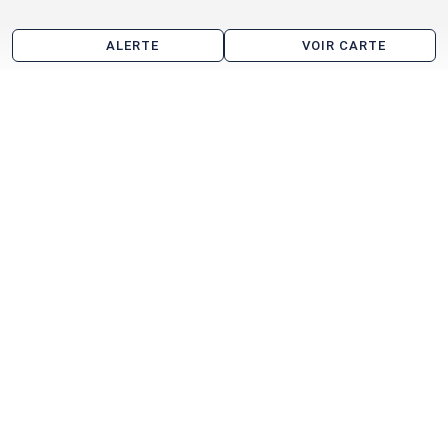
ALERTE
VOIR CARTE
Entrepôt à vendre aux alentours de Boissy-Saint-
Léger
Brie-Comte-Robert
Limeil-Brévannes
Montgeron
Pontault-Combault
Chennevières-sur-Marne
Choisy-le-Roi
Saint-Maur-des-Fossés
Santeny