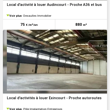
Local d'activité à louer Audincourt - Proche A36 et bus
Voir plus
Desaulles Immobilier
75
880
€ /m²/an
m²
VOIR TOUTE
Local d'activités à louer Exincourt - Proche autoroutes
Voir plus
Pôle Implantation Entreprises