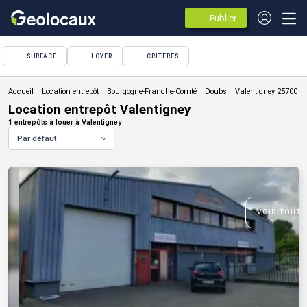
Publier
des
annonces
SURFACE
LOYER
CRITÈRES
Location entrepôt
Location entrepôt Valentigney
1 entrepôts à louer à Valentigney
Par défaut
VOIR TOUTE