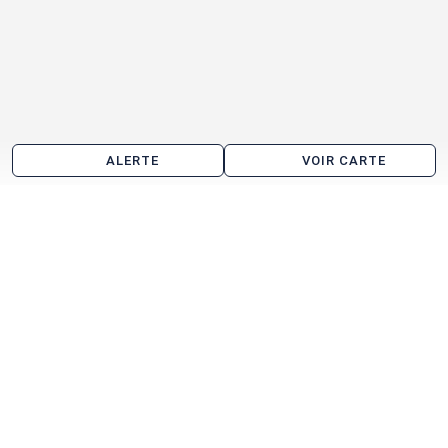
ALERTE
VOIR CARTE
Location d'entrepôt aux alentours de Valentigney
Étupes
Sochaux
Montbéliard
Audincourt