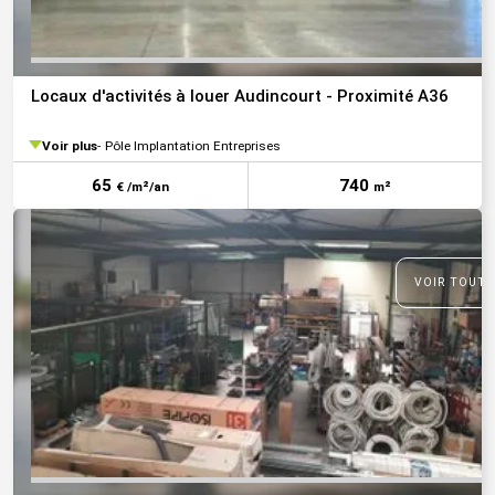
Locaux d'activités à louer Audincourt - Proximité A36
Voir plus
Pôle Implantation Entreprises
65
740
€ /m²/an
m²
VOIR TOUTE