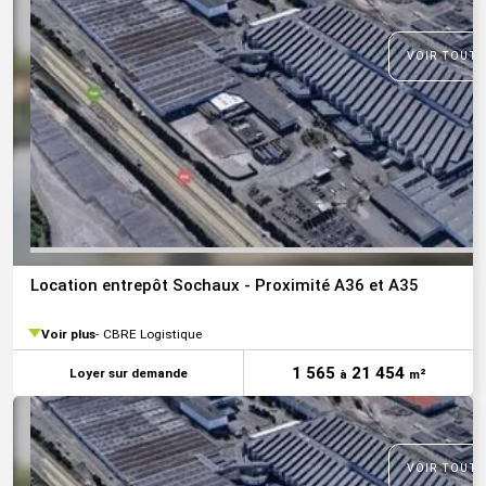
VOIR TOUTE
Location entrepôt Sochaux - Proximité A36 et A35
Voir plus
CBRE Logistique
1 565
21 454
Loyer sur demande
à
m²
VOIR TOUTE