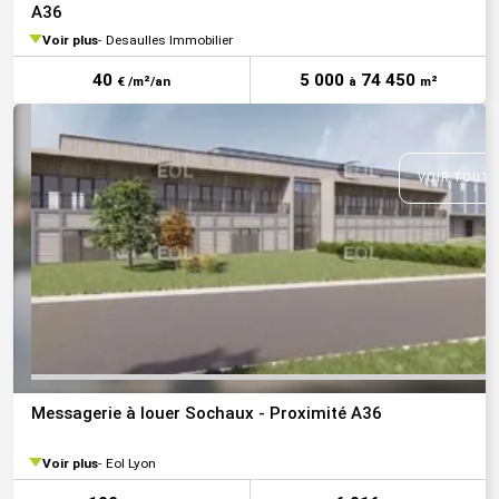
A36
Voir plus
Desaulles Immobilier
40
5 000
74 450
€ /m²/an
à
m²
VOIR TOUTE
Messagerie à louer Sochaux - Proximité A36
Voir plus
Eol Lyon