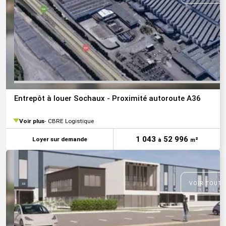
Entrepôt à louer Sochaux - Proximité autoroute A36
Voir plus
CBRE Logistique
1 043
52 996
Loyer sur demande
à
m²
VOIR TOUTE