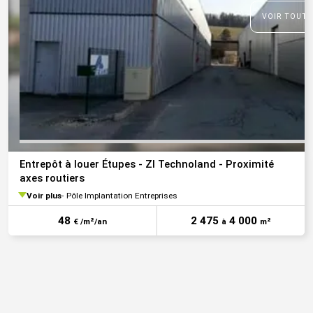
VOIR TOUTE
Entrepôt à louer Étupes - ZI Technoland - Proximité
axes routiers
Voir plus
Pôle Implantation Entreprises
48
2 475
4 000
€ /m²/an
à
m²