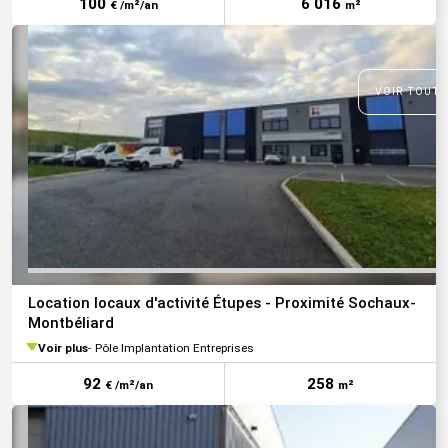
100
6 016
€ /m²/an
m²
VOIR TOUTE
Location locaux d'activité Étupes - Proximité Sochaux-
Montbéliard
Voir plus
Pôle Implantation Entreprises
92
258
€ /m²/an
m²