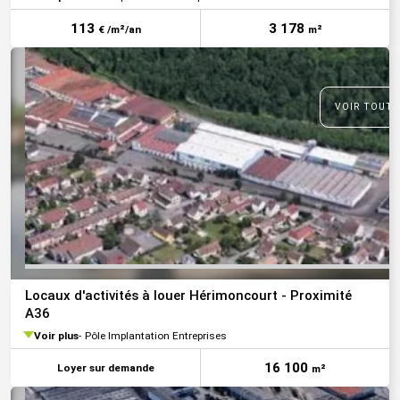
113
3 178
€ /m²/an
m²
VOIR TOUTE
Locaux d'activités à louer Hérimoncourt - Proximité
A36
Voir plus
Pôle Implantation Entreprises
16 100
Loyer sur demande
m²