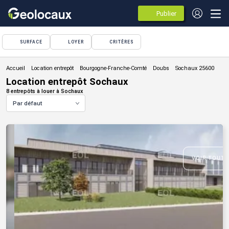
Publier
des
annonces
SURFACE
LOYER
CRITÈRES
Location entrepôt
Location entrepôt Sochaux
8 entrepôts à louer à Sochaux
Par défaut
VOIR TOUTE