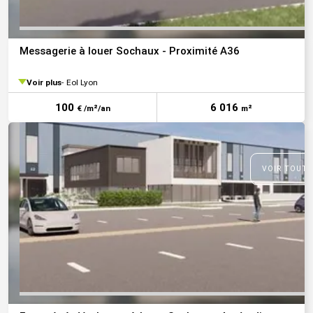
Messagerie à louer Sochaux - Proximité A36
Voir plus
Eol Lyon
100
6 016
€ /m²/an
m²
VOIR TOUTE