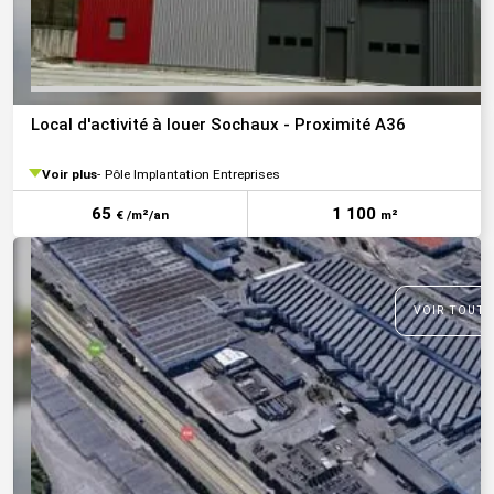
Local d'activité à louer Sochaux - Proximité A36
Voir plus
Pôle Implantation Entreprises
65
1 100
€ /m²/an
m²
VOIR TOUTE