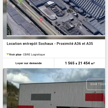
Location entrepôt Sochaux - Proximité A36 et A35
Voir plus
CBRE Logistique
1 565
21 454
Loyer sur demande
à
m²
VOIR TOUTE