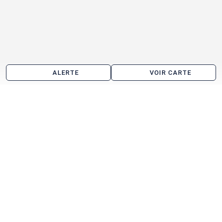
ALERTE
VOIR CARTE
Location d'entrepôt aux alentours de Sochaux
Étupes
Montbéliard
Audincourt
Brognard