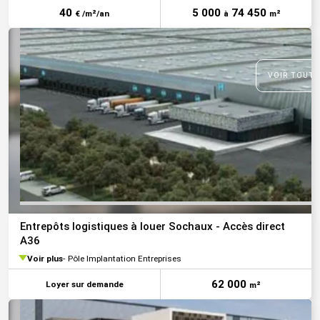
40
5 000
74 450
€ /m²/an
à
m²
VOIR TOUTE
Entrepôts logistiques à louer Sochaux - Accès direct
A36
Voir plus
Pôle Implantation Entreprises
62 000
Loyer sur demande
m²