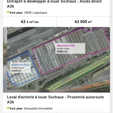
Entrepôt à développer à louer Sochaux - Accès direct
A36
Voir plus
CBRE Logistique
62
62 000
€ /m²/an
m²
Local d'activité à louer Sochaux - Proximité autoroute
A36
Voir plus
Desaulles Immobilier