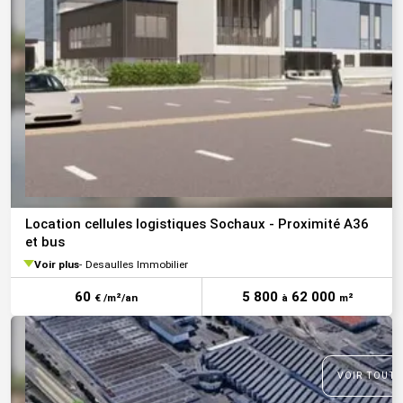
Location cellules logistiques Sochaux - Proximité A36
et bus
Voir plus
Desaulles Immobilier
60
5 800
62 000
€ /m²/an
à
m²
VOIR TOUTE