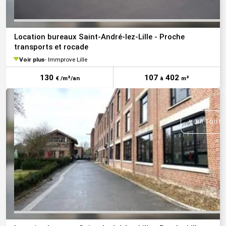
Location bureaux Saint-André-lez-Lille - Proche
transports et rocade
Voir plus
Immprove Lille
130
107
402
€ /m²/an
à
m²
VOIR TOUTE