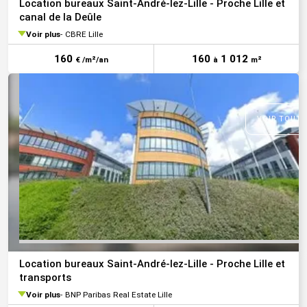
Location bureaux Saint-André-lez-Lille - Proche Lille et
canal de la Deûle
Voir plus
CBRE Lille
160
160
1 012
€ /m²/an
à
m²
VOIR TOUTE
Location bureaux Saint-André-lez-Lille - Proche Lille et
transports
Voir plus
BNP Paribas Real Estate Lille