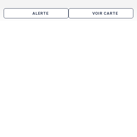
ALERTE
VOIR CARTE
Location de bureau aux alentours de Saint-André-
lez-Lille
Lille
Villeneuve-d'Ascq
Marcq-en-Baroeul
Wasquehal
Lesquin
Lezennes
La Madeleine
Loos