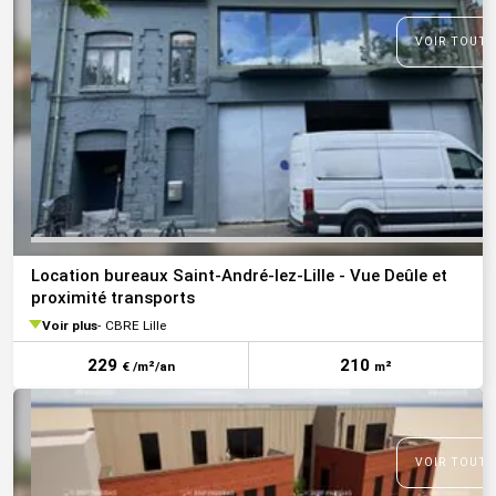
VOIR TOUTE
Location bureaux Saint-André-lez-Lille - Vue Deûle et
proximité transports
Voir plus
CBRE Lille
229
210
€ /m²/an
m²
VOIR TOUTE