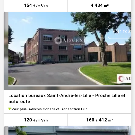
154
4 434
€ /m²/an
m²
VOIR TOUTE
Location bureaux Saint-André-lez-Lille - Proche Lille et
autoroute
Voir plus
Advenis Conseil et Transaction Lille
120
160
412
€ /m²/an
à
m²