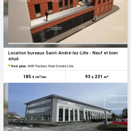
Location bureaux Saint-André-lez-Lille - Neuf et bien
situé
Voir plus
BNP Paribas Real Estate Lille
185
93
231
€ /m²/an
à
m²
VOIR TOUTE