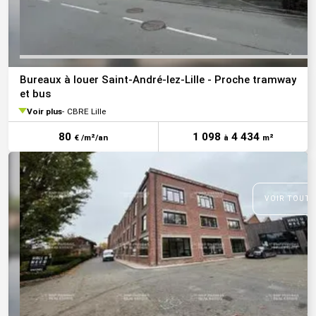
Bureaux à louer Saint-André-lez-Lille - Proche tramway
et bus
Voir plus
CBRE Lille
80
1 098
4 434
€ /m²/an
à
m²
VOIR TOUTE