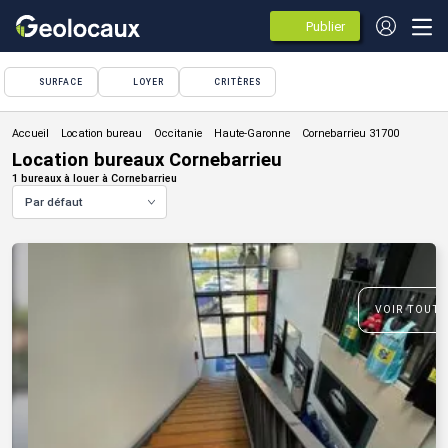
Publier
des
annonces
SURFACE
LOYER
CRITÈRES
Location bureau
Location bureaux Cornebarrieu
1 bureaux à louer à Cornebarrieu
Par défaut
VOIR TOUTE