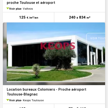
proche Toulouse et aéroport
Voir plus
Valteos
125
240
834
€ /m²/an
à
m²
VOIR TOUTE
Location bureaux Colomiers - Proche aéroport
Toulouse-Blagnac
Voir plus
Keops Toulouse