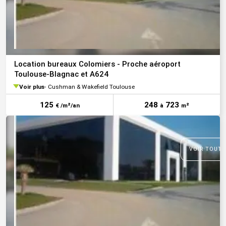
Location bureaux Colomiers - Proche aéroport
Toulouse-Blagnac et A624
Voir plus
Cushman & Wakefield Toulouse
125
248
723
€ /m²/an
à
m²
VOIR TOUTE