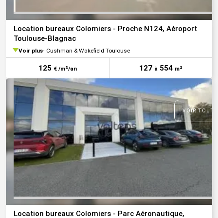
Location bureaux Colomiers - Proche N124, Aéroport
Toulouse-Blagnac
Voir plus
Cushman & Wakefield Toulouse
125
127
554
€ /m²/an
à
m²
VOIR TOUTE
Location bureaux Colomiers - Parc Aéronautique,