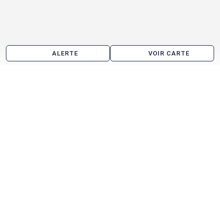
ALERTE
VOIR CARTE
Location de bureau aux alentours de Cornebarrieu
Toulouse
Blagnac
Colomiers
Tournefeuille
Beauzelle
Plaisance-du-Touch