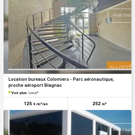
VOIR TOUTE
Location bureaux Colomiers - Parc aéronautique,
proche aéroport Blagnac
Voir plus
Loco²
125
252
€ /m²/an
m²
VOIR TOUTE