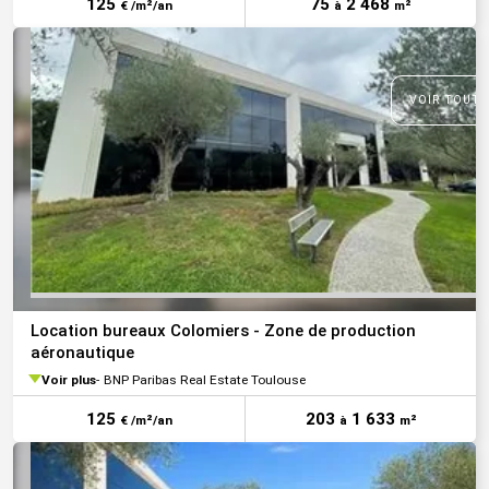
125
75
2 468
€ /m²/an
à
m²
VOIR TOUTE
Location bureaux Colomiers - Zone de production
aéronautique
Voir plus
BNP Paribas Real Estate Toulouse
125
203
1 633
€ /m²/an
à
m²