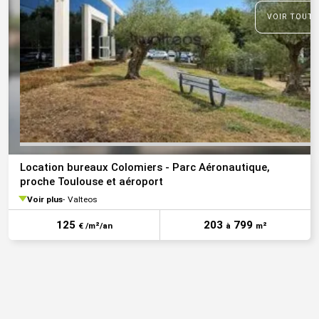
VOIR TOUTE
Location bureaux Colomiers - Parc Aéronautique,
proche Toulouse et aéroport
Voir plus
Valteos
125
203
799
€ /m²/an
à
m²