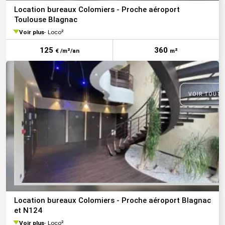
Location bureaux Colomiers - Proche aéroport
Toulouse Blagnac
Voir plus
Loco²
125
360
€ /m²/an
m²
VOIR TOUTE
Location bureaux Colomiers - Proche aéroport Blagnac
et N124
Voir plus
Loco²