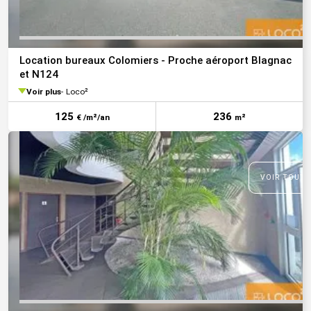
Location bureaux Colomiers - Proche aéroport Blagnac
et N124
Voir plus
Loco²
125
236
€ /m²/an
m²
VOIR TOUTE