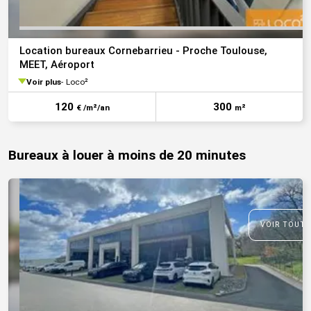
Location bureaux Cornebarrieu - Proche Toulouse,
MEET, Aéroport
Voir plus
Loco²
120
300
€ /m²/an
m²
Bureaux à louer à moins de 20 minutes
VOIR TOUTE