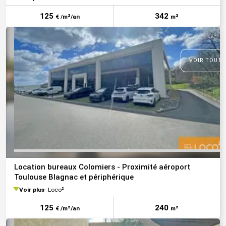
125
342
€ /m²/an
m²
VOIR TOUTE
Location bureaux Colomiers - Proximité aéroport
Toulouse Blagnac et périphérique
Voir plus
Loco²
125
240
€ /m²/an
m²