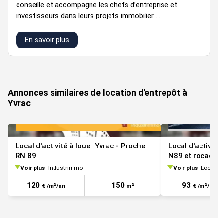
conseille et accompagne les chefs d’entreprise et
investisseurs dans leurs projets immobilier ...
En savoir plus
Annonces similaires de location d'entrepôt à
Yvrac
Local d'activité à louer Yvrac - Proche
Local d'activi
RN 89
N89 et rocade
Voir plus
Industrimmo
Voir plus
Loco 
120
150
93
€ /m²/an
m²
€ /m²/an