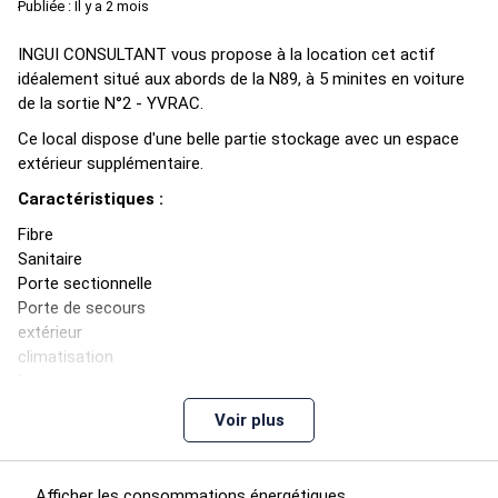
Publiée : Il y a 2 mois
INGUI CONSULTANT vous propose à la location cet actif
idéalement situé aux abords de la N89, à 5 minites en voiture
de la sortie N°2 - YVRAC.
Ce local dispose d'une belle partie stockage avec un espace
extérieur supplémentaire.
Caractéristiques :
Fibre
Sanitaire
Porte sectionnelle
Porte de secours
extérieur
climatisation
bureaux
HSP 6.20
Voir plus
Cuisine
Mezzanine
Accès PL
Afficher les consommations énergétiques