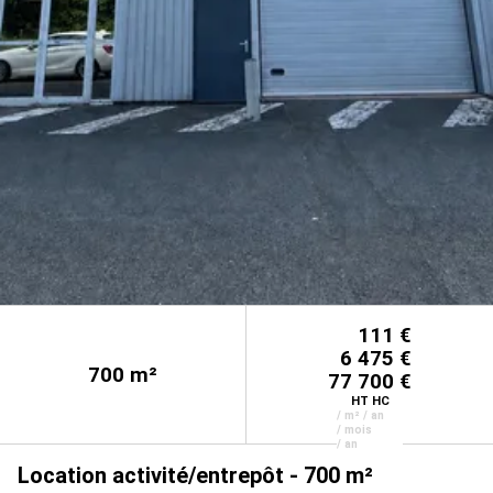
111 €
6 475 €
700
m²
77 700 €
HT HC
/ m² / an
/ mois
/ an
Location activité/entrepôt - 700 m²