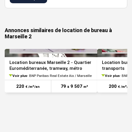
VOIR TOUTES LES PHOTOS
Annonces similaires de location de bureau à
Marseille 2
Location bureaux Marseille 2 - Quartier
Location burea
Euroméditerranée, tramway, métro
transports
Voir plus
BNP Paribas Real Estate Aix / Marseille
Voir plus
BNP Pa
220
79
9 507
200
€ /m²/an
à
m²
€ /m²/an