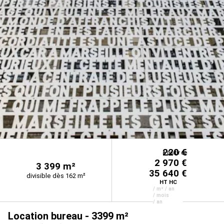
220 €
à partir de
à partir de
à partir de
2 970 €
3 399 m²
35 640 €
divisible dès 162 m²
HT HC
/ m² / an
/ mois
/ an
Location bureau - 3399 m²