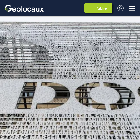
Publier
des
annonces