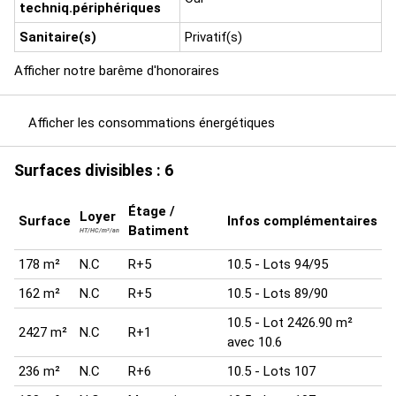
techniq.périphériques
Sanitaire(s)
Privatif(s)
Afficher notre barême d'honoraires
Afficher les consommations énergétiques
Surfaces divisibles : 6
Étage /
Loyer
Surface
Infos complémentaires
Batiment
HT/HC/m²/an
178 m²
N.C
R+5
10.5 - Lots 94/95
162 m²
N.C
R+5
10.5 - Lots 89/90
10.5 - Lot 2426.90 m²
2427 m²
N.C
R+1
avec 10.6
236 m²
N.C
R+6
10.5 - Lots 107