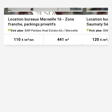
Location bureaux Marseille 16 - Zone
Location bure
franche, parkings privatifs
Saumaty Séon,
Voir plus
BNP Paribas Real Estate Aix / Marseille
Voir plus
BNP Pa
110
441
120
€ /m²/an
m²
€ /m²/an