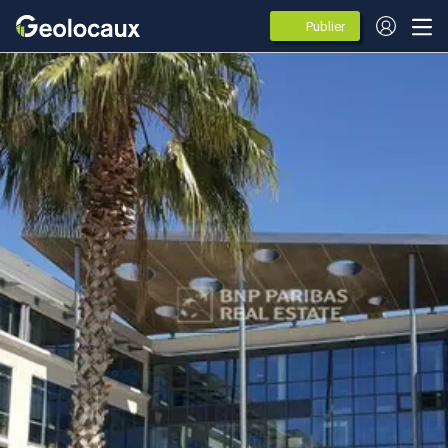
Publier
des
annonces