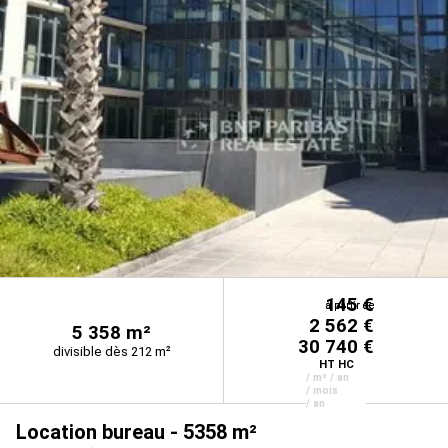
145 €
à partir de
à partir de
2 562 €
5 358 m²
30 740 €
divisible dès 212 m²
HT HC
/ m² / an
/ mois
/ an
Location bureau - 5358 m²